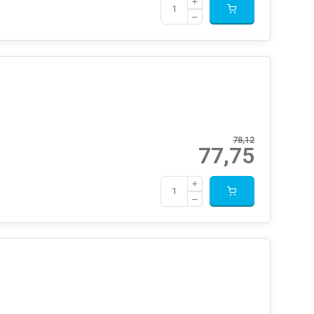
78,12
77,75