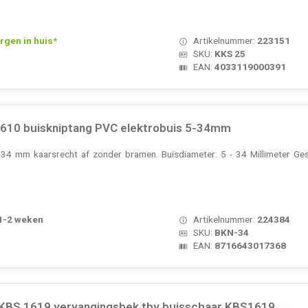
rgen in huis*
Artikelnummer:
223151
SKU:
KKS 25
EAN:
4033119000391
610 buiskniptang PVC elektrobuis 5-34mm
t 34 mm kaarsrecht af zonder bramen. Buisdiameter: 5 - 34 Millimeter Ge
 1-2 weken
Artikelnummer:
224384
SKU:
BKN-34
EAN:
8716643017368
BS 1619 vervangingsbek tbv buisschaar KBS1619