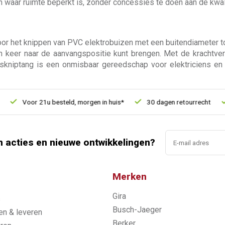
waar ruimte beperkt is, zonder concessies te doen aan de kwali
or het knippen van PVC elektrobuizen met een buitendiameter t
n keer naar de aanvangspositie kunt brengen. Met de krachtv
iskniptang is een onmisbaar gereedschap voor elektriciens e
Voor 21u besteld, morgen in huis*
30 dagen retourrecht
Ver
n acties en nieuwe ontwikkelingen?
Merken
Gira
s
Busch-Jaeger
n & leveren
Berker