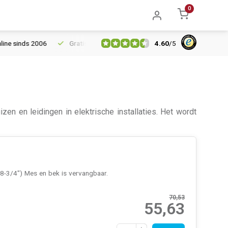
0
4.60
/
5
ds 2006
Gratis verzending vanaf € 150
5% extra korting vanaf
en en leidingen in elektrische installaties. Het wordt
8-3/4") Mes en bek is vervangbaar.
70,53
55,63