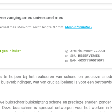
ervangingsmes universeel mes
erseel mes. Mesvorm: recht, lengte: 97 mm.
Meer informatie »
rgen in huis*
Artikelnummer:
229994
SKU:
RESERVEMES
EAN:
4033119001091
ns te helpen bij het realiseren van schone en precieze sned
isverbindingen, wat van cruciaal belang is voor een betrouwbare
we buisschaar buiskniptang schone en precieze sneden zonder d
n. Deze buisschaar is speciaal ontworpen voor het werken in k