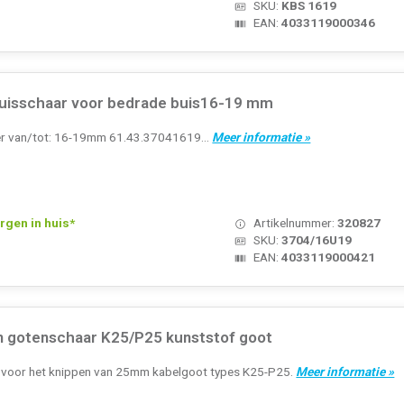
SKU:
KBS 1619
EAN:
4033119000346
uisschaar voor bedrade buis16-19 mm
er van/tot: 16-19mm 61.43.37041619...
Meer informatie »
rgen in huis*
Artikelnummer:
320827
SKU:
3704/16U19
EAN:
4033119000421
n gotenschaar K25/P25 kunststof goot
 voor het knippen van 25mm kabelgoot types K25-P25.
Meer informatie »