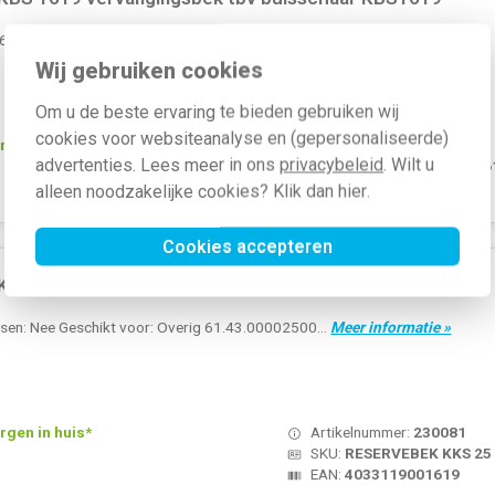
 61.43.00001619...
Meer informatie »
Wij gebruiken cookies
Om u de beste ervaring te bieden gebruiken wij
cookies voor websiteanalyse en (gepersonaliseerde)
rgen in huis*
Artikelnummer:
230051
advertenties. Lees meer in ons
privacybeleid
. Wilt u
SKU:
RESERVEBEK KBS 16
EAN:
4033119001626
alleen noodzakelijke cookies? Klik dan
hier
.
Cookies accepteren
KS 25 vervangingsbek tbv KKS 25 gotenschaar
en: Nee Geschikt voor: Overig 61.43.00002500...
Meer informatie »
rgen in huis*
Artikelnummer:
230081
SKU:
RESERVEBEK KKS 25
EAN:
4033119001619