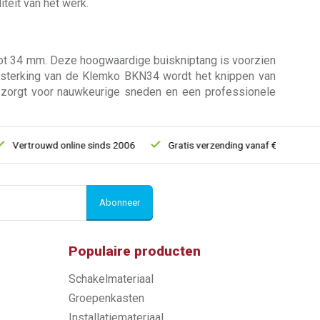
teit van het werk.
ot 34 mm. Deze hoogwaardige buiskniptang is voorzien
ersterking van de Klemko BKN34 wordt het knippen van
n zorgt voor nauwkeurige sneden en een professionele
trouwd online sinds 2006
Gratis verzending vanaf € 150
5% 
Abonneer
Populaire producten
Schakelmateriaal
Groepenkasten
Installatiemateriaal