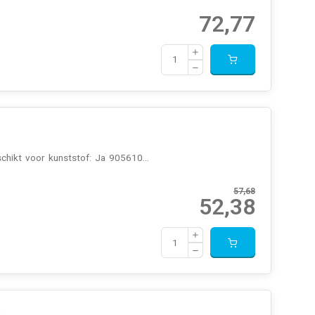
72,77
schikt voor kunststof: Ja 905610...
57,68
52,38