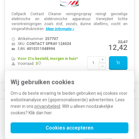
Cellpack Contact Cleaner reinigingsspray reinigt gevoelige
elektrische en elektronische apparatuur. Verwijdert lichte
verontreinigingen zoals stof, vezels, dunne oliefilms, vocht en
vingerafdrukresten.
Meer informatie »
Artikelnummer:
257707
22,47
SKU:
CONTACT SPRAY 124024
12,42
EAN:
4010311048994
Voor 21u besteld, morgen in huis*
Voorraad:
3
Wij gebruiken cookies
Gratis verzending vanaf € 150
5% extra korting vanaf € 1000
Voor 
Om u de beste ervaring te bieden gebruiken wij cookies voor
websiteanalyse en (gepersonaliseerde) advertenties. Lees
meer in ons
privacybeleid
. Wilt u alleen noodzakelijke
Op de hoogte blijven van acties en nieuwe
cookies? Klik dan
hier
.
ontwikkelingen?
Cookies accepteren
Abonneer