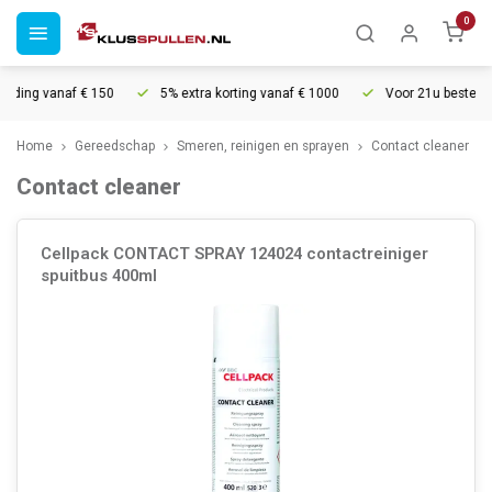
0
ending vanaf € 150
5% extra korting vanaf € 1000
Voor 21u besteld, 
Home
Gereedschap
Smeren, reinigen en sprayen
Contact cleaner
Contact cleaner
Cellpack CONTACT SPRAY 124024 contactreiniger
spuitbus 400ml