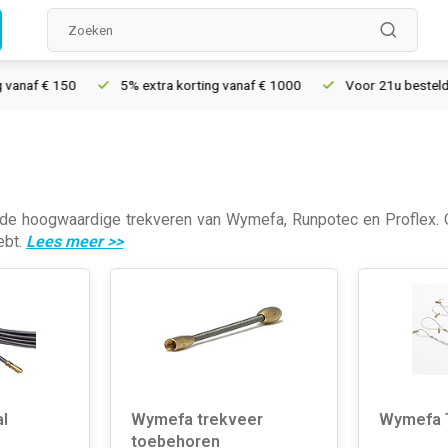
 € 150
5% extra korting vanaf € 1000
Voor 21u besteld, morge
 de hoogwaardige trekveren van Wymefa, Runpotec en Proflex. O
ebt.
Lees meer
>>
l
Wymefa trekveer
Wymefa 
toebehoren