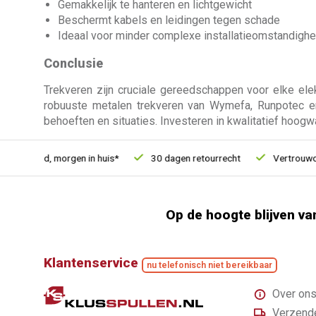
Gemakkelijk te hanteren en lichtgewicht
Beschermt kabels en leidingen tegen schade
Ideaal voor minder complexe installatieomstandigh
Conclusie
Trekveren zijn cruciale gereedschappen voor elke elekt
robuuste metalen trekveren van Wymefa, Runpotec en 
behoeften en situaties. Investeren in kwalitatief hoogw
esteld, morgen in huis*
30 dagen retourrecht
Vertrouwd onli
Op de hoogte blijven va
Klantenservice
nu telefonisch niet bereikbaar
Over on
Verzende