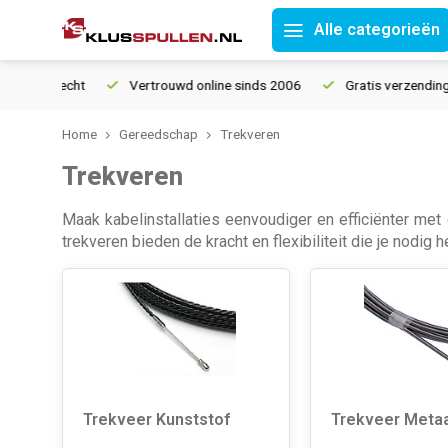
Alle categorieën
urrecht
Vertrouwd online sinds 2006
Gratis verzending vanaf
Home
Gereedschap
Trekveren
Trekveren
Maak kabelinstallaties eenvoudiger en efficiënter met
trekveren bieden de kracht en flexibiliteit die je nodig h
Trekveer Kunststof
Trekveer Metaa