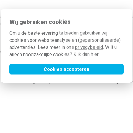
ng van trekveren, met een breed scala aan producten die vold
Wij gebruiken cookies
mak te maximaliseren.
Om u de beste ervaring te bieden gebruiken wij
cookies voor websiteanalyse en (gepersonaliseerde)
advertenties. Lees meer in ons
privacybeleid
. Wilt u
n
alleen noodzakelijke cookies? Klik dan
hier
.
Cookies accepteren
en bescherming. Ze zijn licht en flexibel, waardoor ze gemakkel