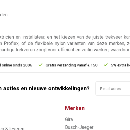
eden
ricien en installateur, en het kiezen van de juiste trekveer ka
Proflex, of de flexibele nylon varianten van deze merken, ze
aardige trekveren zorgt voor efficiënt en veilig werken, waardoor
ne sinds 2006
Gratis verzending vanaf € 150
5% extra kortin
n acties en nieuwe ontwikkelingen?
Merken
Gira
s
Busch-Jaeger
n & leveren