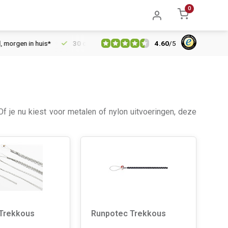
0
4.60
/
5
n in huis*
30 dagen retourrecht
Vertrouwd online sinds 2006
f je nu kiest voor metalen of nylon uitvoeringen, deze
Trekkous
Runpotec Trekkous