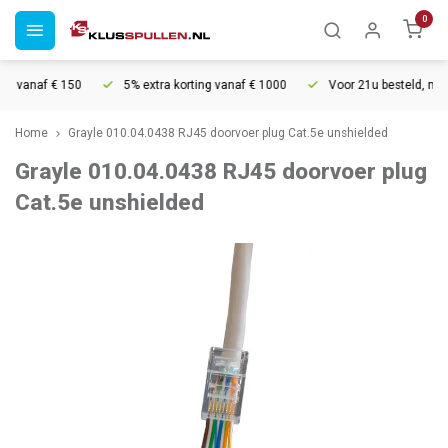
0
g vanaf € 150
5% extra korting vanaf € 1000
Voor 21u besteld, morg
Home
Grayle 010.04.0438 RJ45 doorvoer plug Cat.5e unshielded
Grayle 010.04.0438 RJ45 doorvoer plug
Cat.5e unshielded