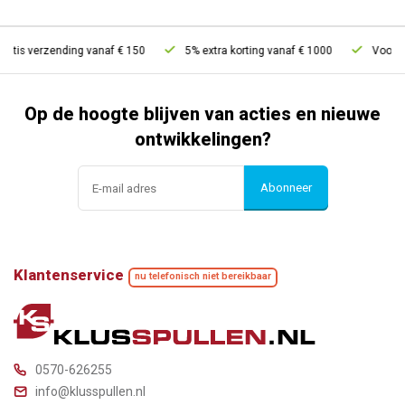
atis verzending vanaf € 150
5% extra korting vanaf € 1000
Voor 21
Op de hoogte blijven van acties en nieuwe
ontwikkelingen?
Abonneer
Klantenservice
nu telefonisch niet bereikbaar
0570-626255
info@klusspullen.nl