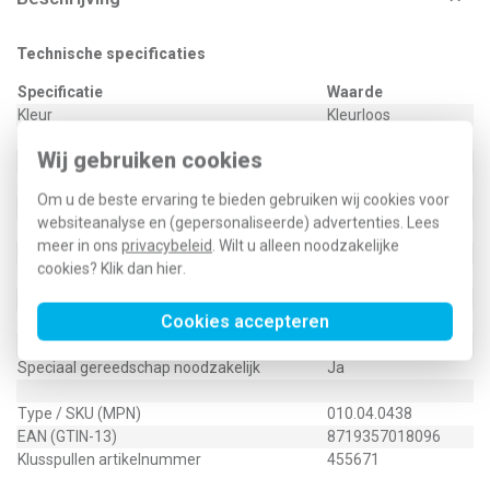
Technische specificaties
Specificatie
Waarde
Kleur
Kleurloos
Model
Stekker
Wij gebruiken cookies
Aansluitwijze
Crimp
Afgeschermd
Nee
Om u de beste ervaring te bieden gebruiken wij cookies voor
Categorie
5E
websiteanalyse en (gepersonaliseerde) advertenties. Lees
Geschikt voor ronde kabel
Ja
meer in ons
privacybeleid
. Wilt u alleen noodzakelijke
Geschikt voor platte kabel
Nee
cookies? Klik dan
hier
.
Geschikt voor massieve ader
Ja
Connectortype
RJ45 8(8)
Cookies accepteren
AWG-bereik
24 - 26
Transparant
Ja
Speciaal gereedschap noodzakelijk
Ja
Type / SKU (MPN)
010.04.0438
EAN (GTIN-13)
8719357018096
Klusspullen artikelnummer
455671