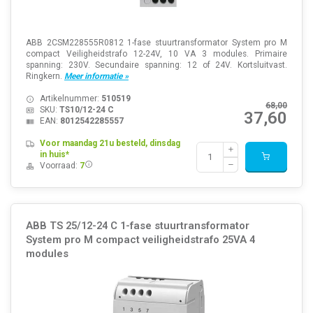
ABB 2CSM228555R0812 1-fase stuurtransformator System pro M
compact Veiligheidstrafo 12-24V, 10 VA 3 modules. Primaire
spanning: 230V. Secundaire spanning: 12 of 24V. Kortsluitvast.
Ringkern.
Meer informatie »
Artikelnummer:
510519
68,00
SKU:
TS10/12-24 C
37,60
EAN:
8012542285557
Voor maandag 21u besteld, dinsdag
in huis*
Voorraad:
7
ABB TS 25/12-24 C 1-fase stuurtransformator
System pro M compact veiligheidstrafo 25VA 4
modules