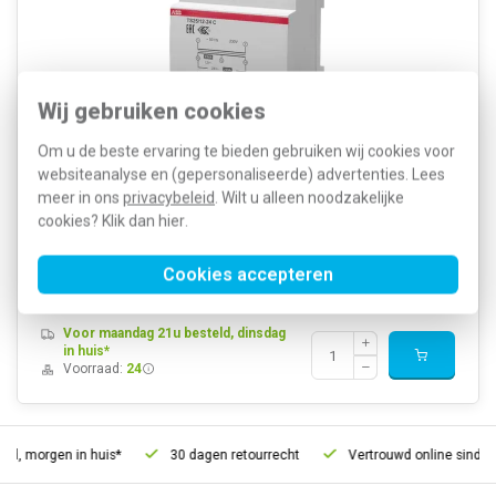
Wij gebruiken cookies
Om u de beste ervaring te bieden gebruiken wij cookies voor
websiteanalyse en (gepersonaliseerde) advertenties. Lees
Breedte: 70 Millimeter Hoogte: 100 Millimeter Diepte: 58 Millimeter
Modulaire uitvoering (voor railmontage): Ja Beschermingsgraad
meer in ons
privacybeleid
. Wilt u alleen noodzakelijke
(IP): IP20 Primaire spanning 1: 230 - 230 Volt Geschikt voor
cookies? Klik dan
hier
.
printmontage: Nee Ringkern: Nee Uitgev...
Meer informatie »
Artikelnummer:
344056
Cookies accepteren
85,55
SKU:
TS 25/12-24 C
44,76
EAN:
8012542928508
Voor maandag 21u besteld, dinsdag
in huis*
Voorraad:
24
ld, morgen in huis*
30 dagen retourrecht
Vertrouwd online sinds 2