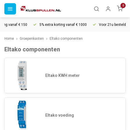
0
ding vanaf € 150
5% extra korting vanaf € 1000
Voor 21u besteld, mo
Home
Groepenkasten
Eltako componenten
Eltako componenten
Eltako KWH meter
Eltako voeding