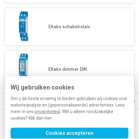
Eltako schakelrelais
Eltako dimmer DIN
Wij gebruiken cookies
Om u de beste ervaring te bieden gebruiken wij cookies voor
Gratis verzending vanaf € 150
5% extra korting vanaf € 1000
Voor 2
websiteanalyse en (gepersonaliseerde) advertenties. Lees
meer in ons
privacybeleid
. Wilt u alleen noodzakelijke
cookies? Klik dan
hier
.
Op de hoogte blijven van acties en nieuwe
ontwikkelingen?
Cookies accepteren