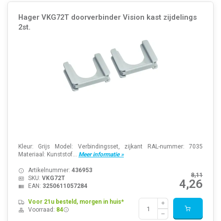
Hager VKG72T doorverbinder Vision kast zijdelings
2st.
Kleur: Grijs Model: Verbindingsset, zijkant RAL-nummer: 7035
Materiaal: Kunststof...
Meer informatie »
Artikelnummer:
436953
8,11
SKU:
VKG72T
4,26
EAN:
3250611057284
Voor 21u besteld, morgen in huis*
Voorraad:
84