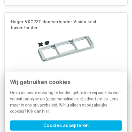
Hager VKG73T doorverbinder Vision kast
boven/onder
Wij gebruiken cookies
Om u de beste ervaring te bieden gebruiken wij cookies voor
websiteanalyse en (gepersonaliseerde) advertenties. Lees
Kleur: Grijs Model: Overig RAL-nummer: 7035 Materiaal: Kunststof...
Meer informatie »
meer in ons
privacybeleid
. Wilt u alleen noodzakelijke
cookies? Klik dan
hier
.
Artikelnummer:
436900
9,44
SKU:
VKG73T
4,55
EAN:
3250611057291
Cookies accepteren
Voor 21u besteld, morgen in huis*