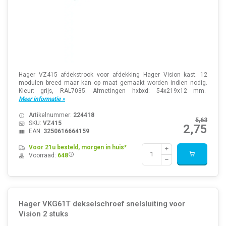
Hager VZ415 afdekstrook voor afdekking Hager Vision kast. 12
modulen breed maar kan op maat gemaakt worden indien nodig.
Kleur: grijs, RAL7035. Afmetingen hxbxd: 54x219x12 mm.
Meer informatie »
Artikelnummer:
224418
5,63
SKU:
VZ415
2,75
EAN:
3250616664159
Voor 21u besteld, morgen in huis*
Voorraad:
648
Hager VKG61T dekselschroef snelsluiting voor
Vision 2 stuks