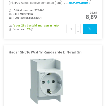
(IP): IP20 Aantal actieve contacten (rond): 0...
Meer informatie »
Artikelnummer:
223465
33,64
SKU:
VKS09SW
8,89
EAN:
3250616543201
Voor 21u besteld, morgen in huis*
Voorraad:
24
Hager SN016 Wcd 1v Randaarde DIN-rail Grij