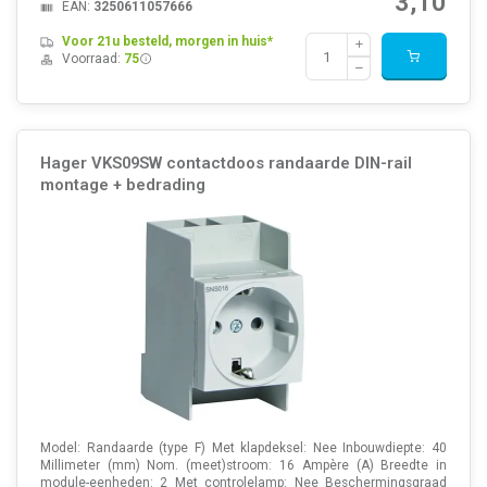
3,10
EAN:
3250611057666
Voor 21u besteld, morgen in huis*
Voorraad:
75
Hager VKS09SW contactdoos randaarde DIN-rail
montage + bedrading
Model: Randaarde (type F) Met klapdeksel: Nee Inbouwdiepte: 40
Millimeter (mm) Nom. (meet)stroom: 16 Ampère (A) Breedte in
module-eenheden: 2 Met controlelamp: Nee Beschermingsgraad