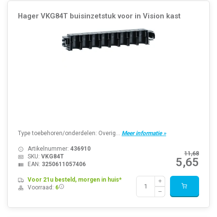
Hager VKG84T buisinzetstuk voor in Vision kast
Type toebehoren/onderdelen: Overig...
Meer informatie »
Artikelnummer:
436910
11,68
SKU:
VKG84T
5,65
EAN:
3250611057406
Voor 21u besteld, morgen in huis*
Voorraad:
6