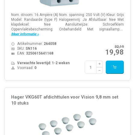
Nom. stroom: 16 Ampère (A) Nom. spanning: 250 Volt (V) Kleur: Grijs
Model: Randaarde (type F) Halogeenvrij: Ja Afsluitbaar: Nee Met
klapdeksel: Nee Aansluitwijze: Schroefklem
Oppervlaktebescherming: Onbehandeld Met signaallamp:...
Meer informatie »
Artikelnummer:
264058
32,19
SKU:
SN116
19,98
EAN:
3250615641168
Verwachte levertijd: 1-2 weken
Voorraad:
0
Hager VKG60T afdichttulen voor Vision 9,8 mm set
10 stuks