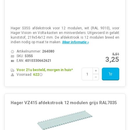
Hager S35S afdekstrook voor 12 modulen, wit (RAL 9010), voor
Hager Vision- en Volta-kasten en miniverdelers. Uitgevoerd in gelakt
kunststof, 219x54x12 mm. De afdekstrook is 12 modulen breed en
indien nodig op maat te maken.
Meer informatie »
Artikelnummer:
264080
5,51
SKU:
S35S
3,25
EAN:
4010330662621
Voor 21u besteld, morgen in huis*
Voorraad:
622
Hager VZ415 afdekstrook 12 modulen grijs RAL7035