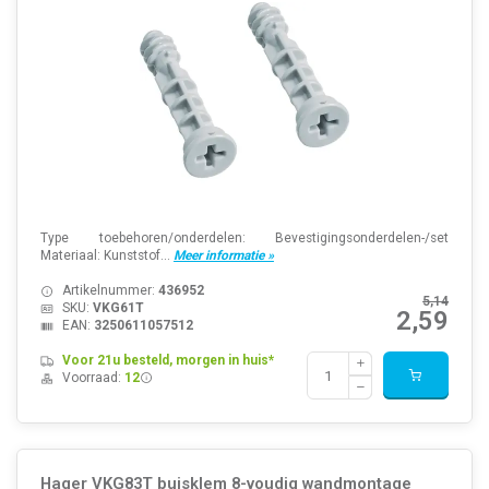
Type toebehoren/onderdelen: Bevestigingsonderdelen-/set
Materiaal: Kunststof...
Meer informatie »
Artikelnummer:
436952
5,14
SKU:
VKG61T
2,59
EAN:
3250611057512
Voor 21u besteld, morgen in huis*
Voorraad:
12
Hager VKG83T buisklem 8-voudig wandmontage