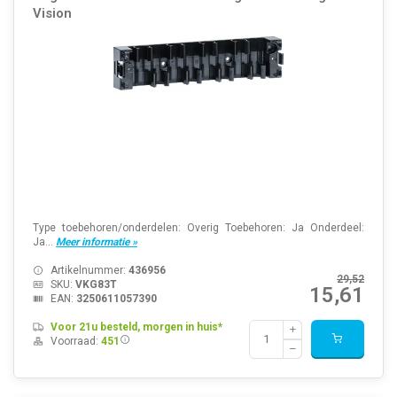
Vision
Type toebehoren/onderdelen: Overig Toebehoren: Ja Onderdeel:
Ja...
Meer informatie »
Artikelnummer:
436956
29,52
SKU:
VKG83T
15,61
EAN:
3250611057390
Voor 21u besteld, morgen in huis*
Voorraad:
451