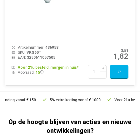
Artikelnummer:
436958
3,51
SKU:
VKG60T
1,82
EAN:
3250611057505
Voor 21u besteld, morgen in huis*
Voorraad:
15
ing vanaf € 150
5% extra korting vanaf € 1000
Voor 21u besteld, mo
Op de hoogte blijven van acties en nieuwe
ontwikkelingen?