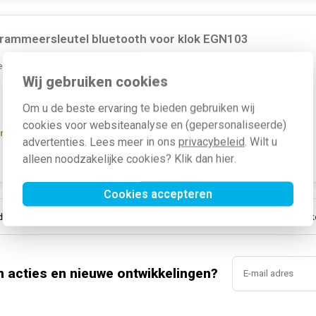
rammeersleutel bluetooth voor klok EGN103
rsleutel Bluetooth voor programmaklok EGN103.
Meer informatie »
Wij gebruiken cookies
Om u de beste ervaring te bieden gebruiken wij
cookies voor websiteanalyse en (gepersonaliseerde)
rgen in huis*
Artikelnummer:
523599
advertenties. Lees meer in ons
privacybeleid
. Wilt u
SKU:
EGN003
alleen noodzakelijke cookies? Klik dan
hier
.
EAN:
3250618502442
Cookies accepteren
nline sinds 2006
Gratis verzending vanaf € 150
5% extra kor
n acties en nieuwe ontwikkelingen?