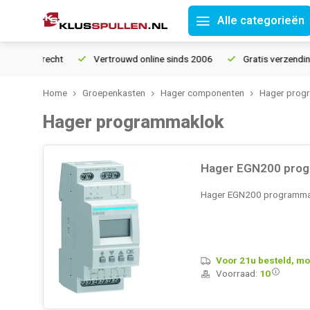
Alle categorieën
 retourrecht
Vertrouwd online sinds 2006
Gratis verzending 
Home
Groepenkasten
Hager componenten
Hager prog
Hager programmaklok
Hager EGN200 progr
Hager EGN200 programmaklo
Voor 21u besteld, mo
Voorraad:
10