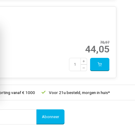
70,97
44,05
ting vanaf € 1000
Voor 21u besteld, morgen in huis*
30 dagen
Abonneer