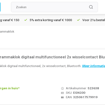
vanaf € 150
5% extra korting vanaf € 1000
Voor 21u besteld, 
rammaklok
ammaklok digitaal multifunctioneel 2x wisselcontact Bl
k digitaal multifunctioneel, 2x wisselcontact, Bluetooth.
Meer informatie
rgen in huis*
Artikelnummer:
523638
SKU:
EGN200
EAN:
3250617579919