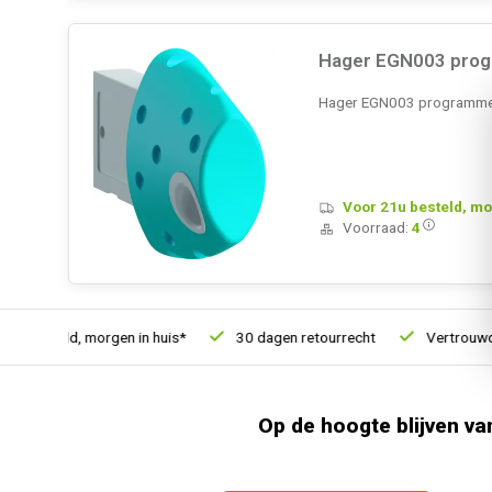
Hager EGN003 prog
Hager EGN003 programmee
Voor 21u besteld, mo
Voorraad:
4
u besteld, morgen in huis*
30 dagen retourrecht
Vertrouwd o
Op de hoogte blijven va