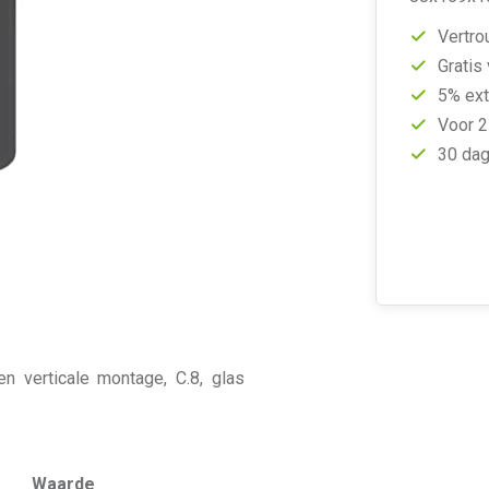
Vertro
Gratis
5% ext
Voor 2
30 dag
n verticale montage, C.8, glas
Waarde