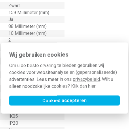
Zwart
159 Millimeter (mm)
Ja
88 Millimeter (mm)
10 Millimeter (mm)
2
Nee
Wij gebruiken cookies
Onbehandeld
0 Millimeter (mm)
Om u de beste ervaring te bieden gebruiken wij
0 Millimeter (mm)
cookies voor websiteanalyse en (gepersonaliseerde)
Nee
advertenties. Lees meer in ons
privacybeleid
. Wilt u
Overig
alleen noodzakelijke cookies? Klik dan
hier
.
Glas
Klembevestiging
Cookies accepteren
Horizontaal en verticaal
9005
IK05
IP20