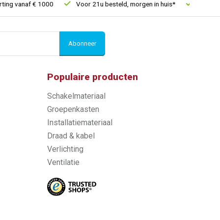
g vanaf € 1000
Voor 21u besteld, morgen in huis*
30 dagen r
Abonneer
Populaire producten
Schakelmateriaal
Groepenkasten
Installatiemateriaal
Draad & kabel
Verlichting
Ventilatie