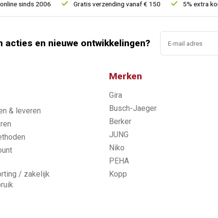
ne sinds 2006
Gratis verzending vanaf € 150
5% extra kortin
n acties en nieuwe ontwikkelingen?
Merken
Gira
s
Busch-Jaeger
n & leveren
Berker
ren
JUNG
ethoden
Niko
ount
PEHA
rting / zakelijk
Kopp
ruik