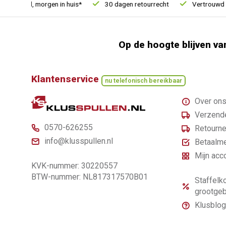
esteld, morgen in huis*
30 dagen retourrecht
Vertrouwd onli
Op de hoogte blijven va
Klantenservice
nu telefonisch bereikbaar
Over on
Verzende
0570-626255
Retourne
info@klusspullen.nl
Betaalm
Mijn acc
KVK-nummer: 30220557
BTW-nummer: NL817317570B01
Staffelko
grootgeb
Klusblog