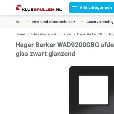
Alle categorieën
ourrecht
Vertrouwd online sinds 2006
Gratis verzending vana
Home
Schakelmateriaal
Berker
Hager Berker C8
Hage
Hager Berker WAD9200GBG afde
glas zwart glanzend