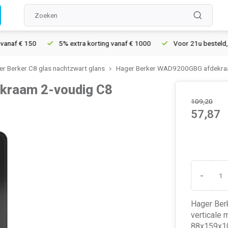
f € 150
5% extra korting vanaf € 1000
Voor 21u besteld, morg
r Berker C8 glas nachtzwart glans
Hager Berker WAD9200GBG afdekraa
kraam 2-voudig C8
109,20
57,87
-
Hager Berk
verticale 
88x159x