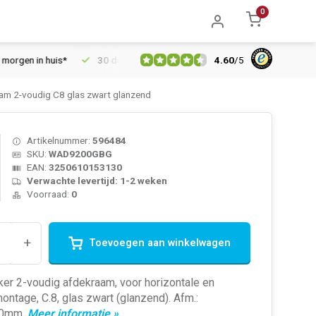
0
4.60
/
5
en in huis*
30 dagen retourrecht
Vertrouwd online sinds 200
m 2-voudig C8 glas zwart glanzend
Artikelnummer:
596484
SKU:
WAD9200GBG
EAN:
3250610153130
Verwachte levertijd: 1-2 weken
Voorraad:
0
+
Toevoegen aan winkelwagen
er 2-voudig afdekraam, voor horizontale en
montage, C.8, glas zwart (glanzend). Afm.:
10mm.
Meer informatie »