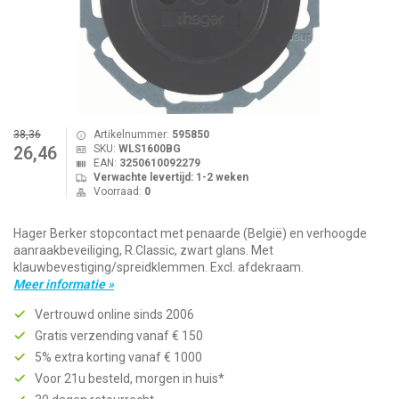
38,36
Artikelnummer:
595850
SKU:
WLS1600BG
26,46
EAN:
3250610092279
Verwachte levertijd: 1-2 weken
Voorraad:
0
Hager Berker stopcontact met penaarde (België) en verhoogde
aanraakbeveiliging, R.Classic, zwart glans. Met
klauwbevestiging/spreidklemmen. Excl. afdekraam.
Meer informatie »
Vertrouwd online sinds 2006
Gratis verzending vanaf € 150
5% extra korting vanaf € 1000
Voor 21u besteld, morgen in huis*