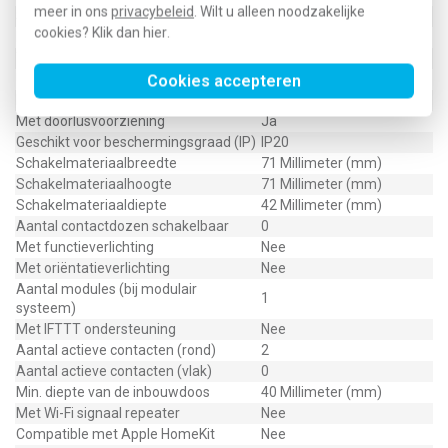
meer in ons
privacybeleid
. Wilt u alleen noodzakelijke
Slagvastheid
IK05
cookies? Klik dan
hier
.
Meeschakelende nul
Nee
Transparant
Nee
Uitvoering oppervlakte
Glanzend
Cookies accepteren
Met glaszekering
Nee
Met doorlusvoorziening
Ja
Geschikt voor beschermingsgraad (IP)
IP20
Schakelmateriaalbreedte
71 Millimeter (mm)
Schakelmateriaalhoogte
71 Millimeter (mm)
Schakelmateriaaldiepte
42 Millimeter (mm)
Aantal contactdozen schakelbaar
0
Met functieverlichting
Nee
Met oriëntatieverlichting
Nee
Aantal modules (bij modulair
1
systeem)
Met IFTTT ondersteuning
Nee
Aantal actieve contacten (rond)
2
Aantal actieve contacten (vlak)
0
Min. diepte van de inbouwdoos
40 Millimeter (mm)
Met Wi-Fi signaal repeater
Nee
Compatible met Apple HomeKit
Nee