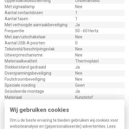
Oppervlaktebescherming
Onbehandeld
Met signaallamp
Nee
Aantal contactdozen
1
Aantal fasen
1
Met verhoogde aanraakbeveiliging
Ja
Frequentie
50 - 60 Hertz
Met aan/uitschakelaar
Nee
Aantal USB-A poorten
0
Tekstveld/beschrijvingsvlak
Nee
Uitwerpmechanisme
Nee
Materiaalkwaliteit
Thermoplast
Stekkerstand gedraaid
Ja
Overspanningsbeveiliging
Nee
Foutstroombeveiliging
Nee
Speciale voeding
Geen
Geïsoleerde montage
Ja
Materiaal
Kunststof
Nom. foutstroom
0 Milliampère (mA)
Wij gebruiken cookies
Bevestigingswijze
Klauw-/schroefbevestiging
Opdruk/indicatie
Geen
Om u de beste ervaring te bieden gebruiken wij cookies voor
Montagerichting
Horizontaal en verticaal
websiteanalyse en (gepersonaliseerde) advertenties. Lees
RAL-nummer (vergelijkbaar)
9005