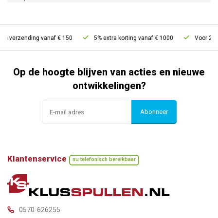
s verzending vanaf € 150
5% extra korting vanaf € 1000
Voor 21u b
Op de hoogte blijven van acties en nieuwe
ontwikkelingen?
Abonneer
Klantenservice
nu telefonisch bereikbaar
0570-626255