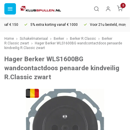
0
af € 150
5% extra korting vanaf € 1000
Voor 21u besteld, morgen in
Home
Schakelmateriaal
Berker
Berker R.Classic
Berker
R.Classic zwart
Hager Berker WLS1600BG wandcontactdoos penaarde
kindveilig R.Classic zwart
Hager Berker WLS1600BG
wandcontactdoos penaarde kindveilig
R.Classic zwart