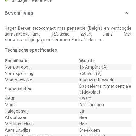
30 dagen retourrecht
Beschrijving
Hager Berker stopcontact met penaarde (België) en verhoogde
aanraakbeveiliging, R.Classic, zwart glans. Met
klauwbevestiging/spreidklemmen. Excl. afdekraam.
Technische specificaties
Specificatie
Waarde
Nom. stroom
16 Ampère (A)
Nom. spanning
250 Volt (V)
Montagewijze
Inbouw (stucwerk)
Basiselement met centrale
Samenstelling
afdekplaat
Kleur
Zwart
Model
Aardingspen
Halogeenvrij
Ja
Afsluitbaar
Nee
Met klapdeksel
Nee
Aansluitwijze
Steekklem