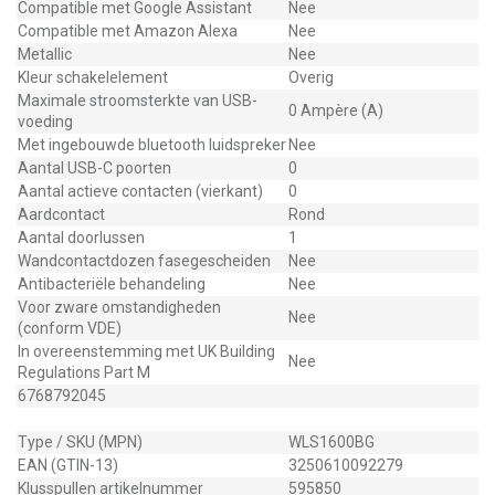
Compatible met Google Assistant
Nee
Compatible met Amazon Alexa
Nee
Metallic
Nee
Kleur schakelelement
Overig
Maximale stroomsterkte van USB-
0 Ampère (A)
voeding
Met ingebouwde bluetooth luidspreker
Nee
Aantal USB-C poorten
0
Aantal actieve contacten (vierkant)
0
Aardcontact
Rond
Aantal doorlussen
1
Wandcontactdozen fasegescheiden
Nee
Antibacteriële behandeling
Nee
Voor zware omstandigheden
Nee
(conform VDE)
In overeenstemming met UK Building
Nee
Regulations Part M
6768792045
Type / SKU (MPN)
WLS1600BG
EAN (GTIN-13)
3250610092279
Klusspullen artikelnummer
595850