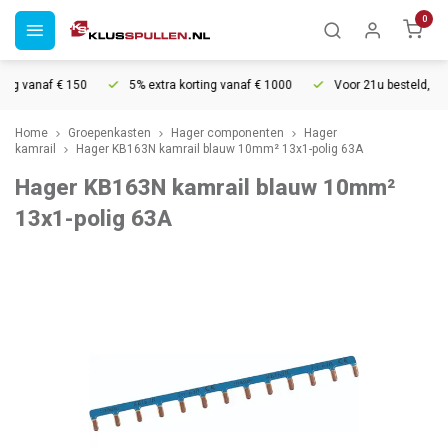
0
ng vanaf € 150
5% extra korting vanaf € 1000
Voor 21u besteld, morg
Home
Groepenkasten
Hager componenten
Hager
kamrail
Hager KB163N kamrail blauw 10mm² 13x1-polig 63A
Hager KB163N kamrail blauw 10mm²
13x1-polig 63A