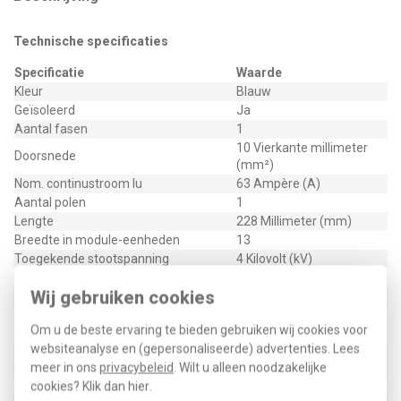
Technische specificaties
Specificatie
Waarde
Kleur
Blauw
Geïsoleerd
Ja
Aantal fasen
1
10 Vierkante millimeter
Doorsnede
(mm²)
Nom. continustroom Iu
63 Ampère (A)
Aantal polen
1
Lengte
228 Millimeter (mm)
Breedte in module-eenheden
13
Toegekende stootspanning
4 Kilovolt (kV)
Uitvoering elektrische aansluiting
Pen
Wij gebruiken cookies
Aantal module-eenheden
13
Geschikt voor apparaten met
Nee
Om u de beste ervaring te bieden gebruiken wij cookies voor
hulpschakelaar
websiteanalyse en (gepersonaliseerde) advertenties. Lees
Geschikt voor apparaten met
Nee
meer in ons
privacybeleid
. Wilt u alleen noodzakelijke
nulgeleider
cookies? Klik dan
hier
.
Geschikt voor aantal apparaten
13