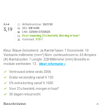
9,14
Artikelnummer:
263150
SKU:
KB163N
5,19
EAN:
3250613720025
Voor maandag 21u besteld, dinsdag in huis*
Voorraad:
375
Kleur: Blauw Geïsoleerd: Ja Aantal fasen: 1 Doorsnede: 10
Vierkante millimeter (mm²) Nom. continustroom Iu: 63 Ampère
(A) Aantal polen: 1 Lengte: 228 Millimeter (mm) Breedte in
module-eenheden: 13...
Meer informatie »
Vertrouwd online sinds 2006
Gratis verzending vanaf € 150
5% extra korting vanaf € 1000
Voor 21u besteld, morgen in huis*
30 dagen retourrecht
Beschrijving