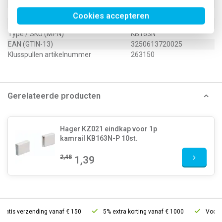
Max. nom. bedrijfsspanning Ue
415 Volt (V)
Delingsmaat
17,8 Millimeter (mm)
Cookies accepteren
Type / SKU (MPN)
KB163N
EAN (GTIN-13)
3250613720025
Klusspullen artikelnummer
263150
Gerelateerde producten
Hager KZ021 eindkap voor 1p
kamrail KB163N-P 10st.
2,48
1,39
ratis verzending vanaf € 150
5% extra korting vanaf € 1000
Voor 21