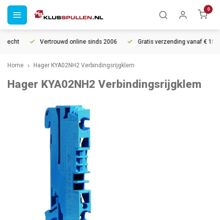
0
recht
Vertrouwd online sinds 2006
Gratis verzending vanaf € 150
Home
Hager KYA02NH2 Verbindingsrijgklem
Hager KYA02NH2 Verbindingsrijgklem