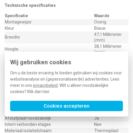
Technische specificaties
Specificatie
Waarde
Montagewijze
Overig
Kleur
Blauw
47,1 Millimeter
Breedte
(mm)
38,1 Millimeter
Hoogte
(mm)
Diepte
5 Millimeter (mm)
Wij gebruiken cookies
Nom. (meet)spanning
230 Volt (V)
38,1 Millimeter
Om u de beste ervaring te bieden gebruiken wij cookies voor
Lengte
(mm)
websiteanalyse en (gepersonaliseerde) advertenties. Lees
Brandbaarheidsklasse isolatiemateriaal
meer in ons
privacybeleid
. Wilt u alleen noodzakelijke
V0
conform UL 94
cookies? Klik dan
hier
.
47,1 Millimeter
Breedte/Rastermaat
(mm)
Cookies accepteren
38,1 Millimeter
Hoogte bij laagst mogelijke montagehoogte
(mm)
Afsluitplaat noodzakelijk
Ja
Intern verbonden etages
Nee
Materiaal isolatielichaam
Thermoplast