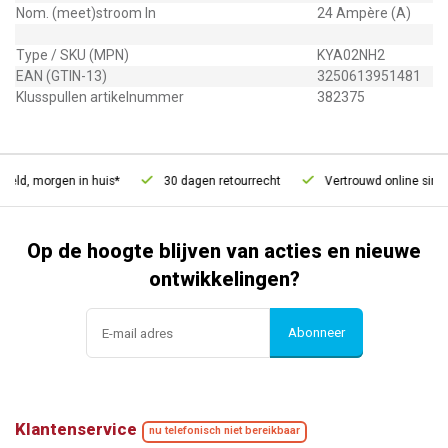
Nom. (meet)stroom In
24 Ampère (A)
Type / SKU (MPN)
KYA02NH2
EAN (GTIN-13)
3250613951481
Klusspullen artikelnummer
382375
eld, morgen in huis*
30 dagen retourrecht
Vertrouwd online sinds
Op de hoogte blijven van acties en nieuwe
ontwikkelingen?
Abonneer
Klantenservice
nu telefonisch niet bereikbaar