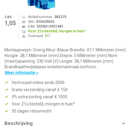
1,69
Artikelnummer:
382375
SKU:
KYA02NH2
1,05
EAN:
3250613951481
Voor 21u besteld, morgen in huis*
Voorraad:
5
Montagewijze: Overig Kleur: Blauw Breedte: 47,1 Millimeter (mm)
Hoogte: 38,1 Millimeter (mm) Diepte: 5 Millimeter (mm) Nom.
(meet)spanning: 230 Volt (V) Lengte: 38,1 Millimeter (mm)
Brandbaarheidsklasse isolatiemateriaal conform...
Meer informatie »
Vertrouwd online sinds 2006
Gratis verzending vanaf € 150
5% extra korting vanaf € 1000
Voor 21u besteld, morgen in huis*
30 dagen retourrecht
Beschrijving