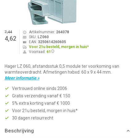
7,44
Artikelnummer:
264078
SKU:
LZ060
4,62
EAN:
3250614260605
Voor 21u besteld, morgen in huis*
Voorraad:
61
Hager LZ 060, afstandsstuk 0,5 module ter voorkoming van
warmteoverdracht. Afmetingen hxbxd: 60 x 9 x 44 mm.
Meer informatie »
Vertrouwd online sinds 2006
Gratis verzending vanaf € 150
5% extra korting vanaf € 1000
Voor 21u besteld, morgen in huis*
30 dagen retourrecht
Beschrijving