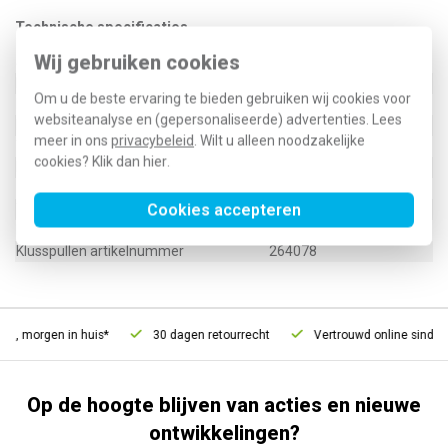
Technische specificaties
Wij gebruiken cookies
Specificatie
Waarde
Breedte
9 Millimeter (mm)
Om u de beste ervaring te bieden gebruiken wij cookies voor
Hoogte
60 Millimeter (mm)
websiteanalyse en (gepersonaliseerde) advertenties. Lees
Diepte
44 Millimeter (mm)
meer in ons
privacybeleid
. Wilt u alleen noodzakelijke
Type toebehoren/onderdelen
Overig
cookies? Klik dan
hier
.
Materiaal
Kunststof
Cookies accepteren
Type / SKU (MPN)
LZ060
EAN (GTIN-13)
3250614260605
Klusspullen artikelnummer
264078
d, morgen in huis*
30 dagen retourrecht
Vertrouwd online sinds 2
Op de hoogte blijven van acties en nieuwe
ontwikkelingen?