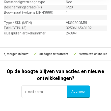
Kortstondigvertraagd type
Nee
Beschermingsgraad (IP)
IP20
Bouwmaat (volgens DIN 43880)
1
Type / SKU (MPN)
VKS02COMBI
EAN (GTIN-13)
3250616543102
Klusspullen artikelnummer
243841
ld, morgen in huis*
30 dagen retourrecht
Vertrouwd online sinds 
Op de hoogte blijven van acties en nieuwe
ontwikkelingen?
Abonneer