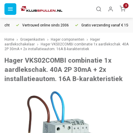
0
echt
Vertrouwd online sinds 2006
Gratis verzending vanaf € 150
Home
Groepenkasten
Hager componenten
Hager
aardlekschakelaar
Hager VKS02COMBI combinatie 1x aardlekschak. 40A
2P 30mA + 2x installatieautom. 16A B-karakteristiek
Hager VKS02COMBI combinatie 1x
aardlekschak. 40A 2P 30mA + 2x
installatieautom. 16A B-karakteristiek