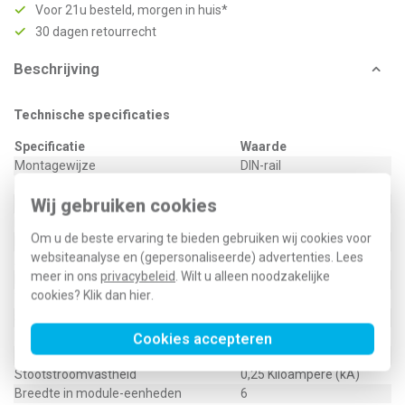
Voor 21u besteld, morgen in huis*
30 dagen retourrecht
Beschrijving
Technische specificaties
Specificatie
Waarde
Montagewijze
DIN-rail
Frequentie
50 Hertz (Hz)
Wij gebruiken cookies
Inbouwdiepte
70 Millimeter (mm)
Nom. (meet)stroom
16 Ampère (A)
Om u de beste ervaring te bieden gebruiken wij cookies voor
Nom. (meet)spanning
230 Volt (V)
websiteanalyse en (gepersonaliseerde) advertenties. Lees
Aantal polen
2
meer in ons
privacybeleid
. Wilt u alleen noodzakelijke
Nom. foutstroom
0,03 Ampère (A)
cookies? Klik dan
hier
.
Type lekstroom
A
Selectieve bescherming
Nee
Kortsluitvastheid (Icw)
6 Kiloampère (kA)
Cookies accepteren
Nom. afschakelvermogen
0 Kiloampère (kA)
Stootstroomvastheid
0,25 Kiloampère (kA)
Breedte in module-eenheden
6