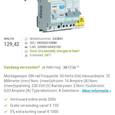
495,74
Artikelnummer:
243841
SKU:
VKS02COMBI
129,42
EAN:
3250616543102
Voor 21u besteld, morgen in huis*
Voorraad:
24
Vandaag verzonden?
Je hebt nog
*
08
:
17
:
34
Montagewijze: DIN-rail Frequentie: 50 Hertz (Hz) Inbouwdiepte: 70
Millimeter (mm) Nom. (meet)stroom: 16 Ampère (A) Nom.
(meet)spanning: 230 Volt (V) Aantal polen: 2 Nom. foutstroom:
0,03 Ampère (A) Type lekstroom: A Selectieve...
Meer informatie »
Vertrouwd online sinds 2006
Gratis verzending vanaf € 150
5% extra korting vanaf € 1000