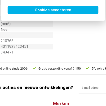
Trapezium persing
Cookies accepteren
Ja
6 - 16 Vierkante millimeter
(mm²)
Nee
210765
4011923123451
343471
nline sinds 2006
Gratis verzending vanaf € 150
5% extra kor
n acties en nieuwe ontwikkelingen?
Merken