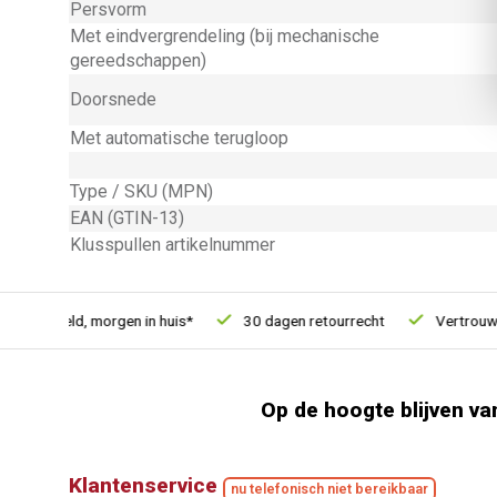
Persvorm
Met eindvergrendeling (bij mechanische
gereedschappen)
Doorsnede
Met automatische terugloop
Type / SKU (MPN)
EAN (GTIN-13)
Klusspullen artikelnummer
u besteld, morgen in huis*
30 dagen retourrecht
Vertrouwd o
Op de hoogte blijven va
Klantenservice
nu telefonisch niet bereikbaar