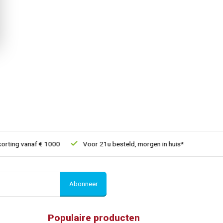
ting vanaf € 1000
Voor 21u besteld, morgen in huis*
30 dagen
Abonneer
Populaire producten