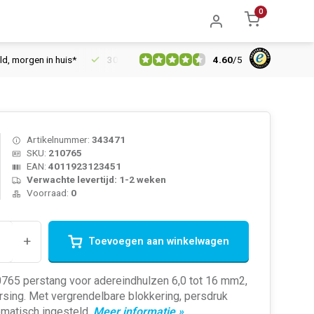
0
4.60
/
5
orgen in huis*
30 dagen retourrecht
Vertrouwd online sinds 
Artikelnummer:
343471
SKU:
210765
EAN:
4011923123451
Verwachte levertijd: 1-2 weken
Voorraad:
0
+
Toevoegen aan winkelwagen
765 perstang voor adereindhulzen 6,0 tot 16 mm2,
sing. Met vergrendelbare blokkering, persdruk
omatisch ingesteld.
Meer informatie »