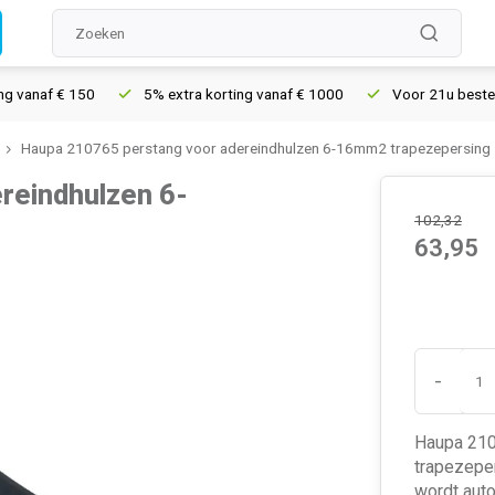
anaf € 150
5% extra korting vanaf € 1000
Voor 21u besteld, m
Haupa 210765 perstang voor adereindhulzen 6-16mm2 trapezepersing
reindhulzen 6-
102,32
63,95
-
Haupa 210
trapezeper
wordt aut