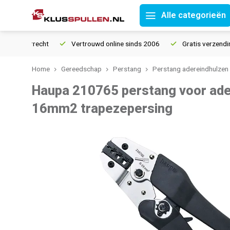
Alle categorieën
retourrecht
Vertrouwd online sinds 2006
Gratis verzending v
Home
Gereedschap
Perstang
Perstang adereindhulzen
Haupa 210765 perstang voor ade
16mm2 trapezepersing