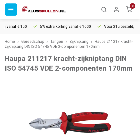
0
ng vanaf € 150
5% extra korting vanaf € 1000
Voor 21u besteld, morg
Home
Gereedschap
Tangen
Zijkniptang
Haupa 211217 kracht-
zijkniptang DIN ISO 54745 VDE 2-componenten 170mm
Haupa 211217 kracht-zijkniptang DIN
ISO 54745 VDE 2-componenten 170mm