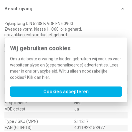
Beschrijving
Zijkniptang DIN 5238 B VDE EN 60900
Zweedse vorm, klasse H, C60, olie gehard,
snijvlakken extra inductief gehard.
Voor zachte en harde draden tot 200 kp/mm²
Hoogglans verchroomd.
Wij gebruiken cookies
Opgestoken isolatiehulzen.
Om u de beste ervaring te bieden gebruiken wij cookies voor
Technische specificaties
websiteanalyse en (gepersonaliseerde) advertenties. Lees
meer in ons
privacybeleid
. Wilt u alleen noodzakelijke
Specificatie
Waarde
cookies? Klik dan
hier
.
Geïsoleerd
Ja
Vorm
Krachtzijkniptang
Lengte
170 Millimeter (mm)
Cookies accepteren
Geïsoleerd 1000 V
Ja
Stripfunctie
Nee
VDE getest
Ja
Type / SKU (MPN)
211217
EAN (GTIN-13)
4011923153977