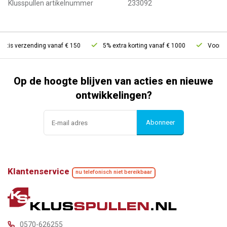
Klusspullen artikelnummer
233092
atis verzending vanaf € 150
5% extra korting vanaf € 1000
Voor 21u
Op de hoogte blijven van acties en nieuwe
ontwikkelingen?
Abonneer
Klantenservice
nu telefonisch niet bereikbaar
0570-626255