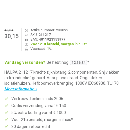
46,84
Artikelnummer:
233092
SKU:
211217
30,15
EAN:
4011923153977
Voor 21u besteld, morgen in huis*
Voorraad:
1
Vandaag verzonden?
Je hebt nog
*
12
:
16
:
34
HAUPA 211217 kracht-zijkniptang, 2 componenten. Snijvlakken
extra inductief gehard. Voor piano draad. Opgestoken
isolatiehulzen. Hefboomoverbrenging. 1000V IEC60900. TL170.
Meer informatie »
Vertrouwd online sinds 2006
Gratis verzending vanaf € 150
5% extra korting vanaf € 1000
Voor 21u besteld, morgen in huis*
30 dagen retourrecht