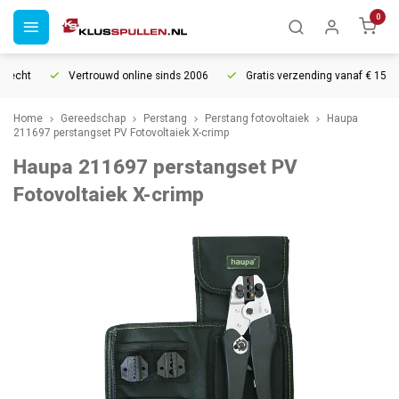
0
recht
Vertrouwd online sinds 2006
Gratis verzending vanaf € 150
Home
Gereedschap
Perstang
Perstang fotovoltaiek
Haupa
211697 perstangset PV Fotovoltaiek X-crimp
Haupa 211697 perstangset PV
Fotovoltaiek X-crimp