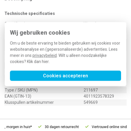
Technische specificaties
Specificatie
Waarde
Geschikt voor
Diverse toepassingen
Wij gebruiken cookies
Uitvoering/bediening
Mechanisch
Universeel
Om u de beste ervaring te bieden gebruiken wij cookies voor
Persvorm
(wisselinzetstukken)
websiteanalyse en (gepersonaliseerde) advertenties. Lees
Met eindvergrendeling (bij mechanische
meer in ons
privacybeleid
. Wilt u alleen noodzakelijke
Ja
gereedschappen)
cookies? Klik dan
hier
.
Met automatische terugloop
Nee
Inzetstukken uitwisselbaar
Ja
Cookies accepteren
Aantal meegeleverde inzetstukken
3
Type / SKU (MPN)
211697
EAN (GTIN-13)
4011923578329
Klusspullen artikelnummer
549669
d, morgen in huis*
30 dagen retourrecht
Vertrouwd online sinds 2