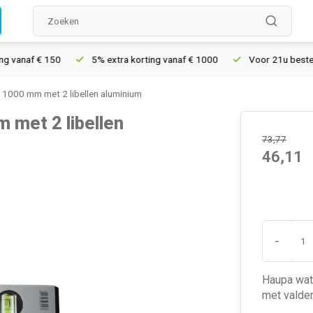
vanaf € 150
5% extra korting vanaf € 1000
Voor 21u besteld, m
1000 mm met 2 libellen aluminium
met 2 libellen
73,77
46,11
-
Haupa wate
met valde