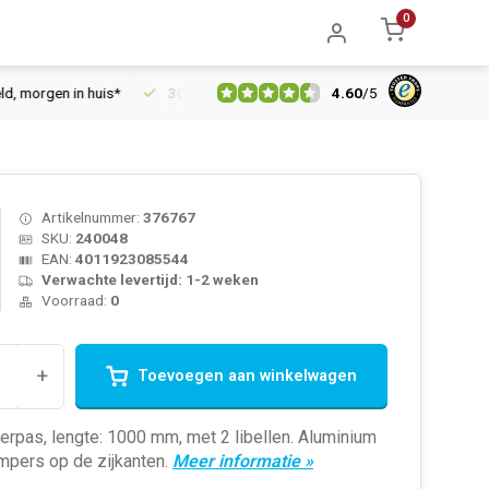
0
4.60
/
5
orgen in huis*
30 dagen retourrecht
Vertrouwd online sinds 
Artikelnummer:
376767
SKU:
240048
EAN:
4011923085544
Verwachte levertijd: 1-2 weken
Voorraad:
0
+
Toevoegen aan winkelwagen
rpas, lengte: 1000 mm, met 2 libellen. Aluminium
mpers op de zijkanten.
Meer informatie »