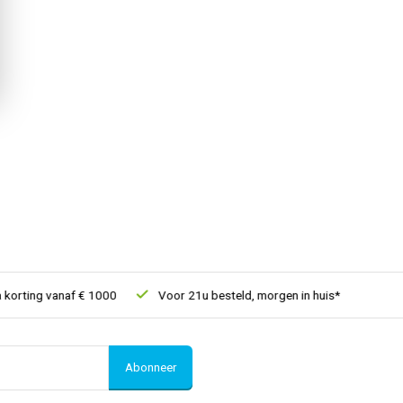
rting vanaf € 1000
Voor 21u besteld, morgen in huis*
30 dag
Abonneer