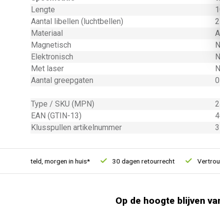
Lengte
1
Aantal libellen (luchtbellen)
2
Materiaal
A
Magnetisch
N
Elektronisch
N
Met laser
N
Aantal greepgaten
0
Type / SKU (MPN)
2
EAN (GTIN-13)
4
Klusspullen artikelnummer
3
1u besteld, morgen in huis*
30 dagen retourrecht
Vertrouwd 
Op de hoogte blijven va