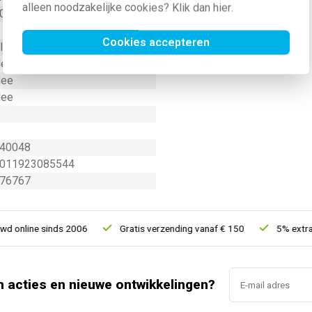
alleen noodzakelijke cookies? Klik dan
hier
.
000 mm
Cookies accepteren
luminium
ee
ee
ee
40048
011923085544
76767
online sinds 2006
Gratis verzending vanaf € 150
5% extra ko
n acties en nieuwe ontwikkelingen?