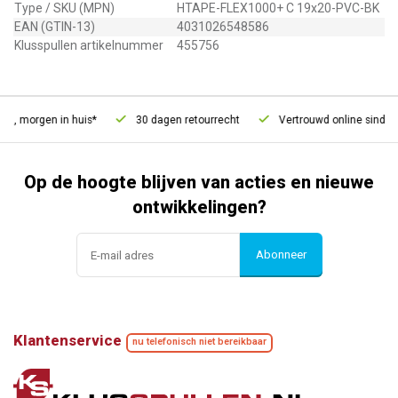
Type / SKU (MPN)
HTAPE-FLEX1000+ C 19x20-PVC-BK
EAN (GTIN-13)
4031026548586
Klusspullen artikelnummer
455756
d, morgen in huis*
30 dagen retourrecht
Vertrouwd online sinds 2
Op de hoogte blijven van acties en nieuwe
ontwikkelingen?
Abonneer
Klantenservice
nu telefonisch niet bereikbaar