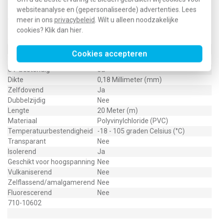
aders.
websiteanalyse en (gepersonaliseerde) advertenties. Lees
meer in ons
privacybeleid
. Wilt u alleen noodzakelijke
Technische specificaties
cookies? Klik dan
hier
.
Specificatie
Waarde
Kleur
Zwart
Cookies accepteren
Breedte
19 Millimeter (mm)
UV-bestendig
Ja
Dikte
0,18 Millimeter (mm)
Zelfdovend
Ja
Dubbelzijdig
Nee
Lengte
20 Meter (m)
Materiaal
Polyvinylchloride (PVC)
Temperatuurbestendigheid
-18 - 105 graden Celsius (°C)
Transparant
Nee
Isolerend
Ja
Geschikt voor hoogspanning
Nee
Vulkaniserend
Nee
Zelflassend/amalgamerend
Nee
Fluorescerend
Nee
710-10602