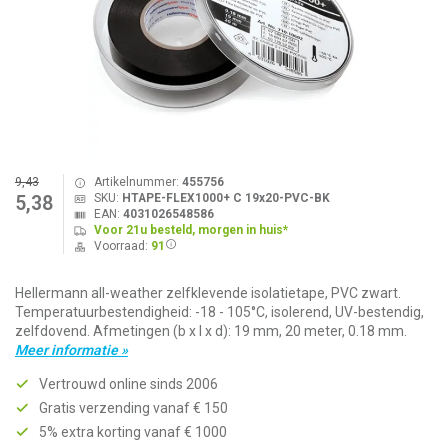
9,43
Artikelnummer:
455756
SKU:
HTAPE-FLEX1000+ C 19x20-PVC-BK
5,38
EAN:
4031026548586
Voor 21u besteld, morgen in huis*
Voorraad:
91
Hellermann all-weather zelfklevende isolatietape, PVC zwart.
Temperatuurbestendigheid: -18 - 105°C, isolerend, UV-bestendig,
zelfdovend. Afmetingen (b x l x d): 19 mm, 20 meter, 0.18 mm.
Meer informatie »
Vertrouwd online sinds 2006
Gratis verzending vanaf € 150
5% extra korting vanaf € 1000