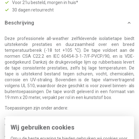
Voor 21u besteld, morgen in huis*
30 dagen retourrecht
Beschrijving
Deze professionele all-weather zelfklevende isolatietape biedt
uitstekende prestaties en duurzaamheid over een breed
temperatuurbereik (-18 tot +105 °C). De tape voldoet aan de
normen CSA C22.2 en IEC 60454-3-1-7/F-PVCP/90, en is VDE-
goedgekeurd. Dankzij de drukgevoelige lijm op rubberbasis levert
de tape consistente prestaties, zelfs bij lage temperaturen. De
tape is uitstekend bestand tegen schuren, vocht, chemicaliën,
corrosie en UV-straling. Bovendien is de tape vlamvertragend
volgens UL 510, waardoor deze geschikt is voor zowel binnen- als
buitentoepassingen. De tape wordt geleverd in een formaat van
19 mm x 20 meter, verpakt per rol in een kunststof box.
Toepassingen zijn onder andere:
Primair isoleren van aftakkingen tot 1 kV.
Beschermende buitenmantel voor aftakkingen in laag-, midden-
Wij gebruiken cookies
en hoogspanningsbereik.
Bundelen, beschermen en markeren van bekabeling en losse
Om u de beste ervaring te bieden gebruiken wij cookies voor