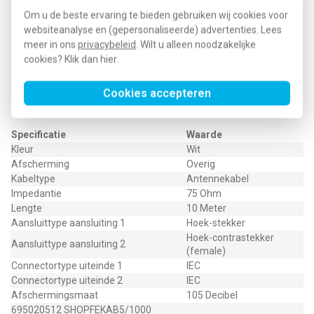
- 3 Ghz ready
Om u de beste ervaring te bieden gebruiken wij cookies voor
- 3D ready
websiteanalyse en (gepersonaliseerde) advertenties. Lees
- witte kabel, blauw/witte connectoren
meer in ons
privacybeleid
. Wilt u alleen noodzakelijke
- 75 Ohm impedantie
cookies? Klik dan
hier
.
- buitendiameter 7 mm
- massieve kern
- voor gebruik binnenshuis
Cookies accepteren
Technische specificaties
Specificatie
Waarde
Kleur
Wit
Afscherming
Overig
Kabeltype
Antennekabel
Impedantie
75 Ohm
Lengte
10 Meter
Aansluittype aansluiting 1
Hoek-stekker
Hoek-contrastekker
Aansluittype aansluiting 2
(female)
Connectortype uiteinde 1
IEC
Connectortype uiteinde 2
IEC
Afschermingsmaat
105 Decibel
695020512 SHOPFEKAB5/1000