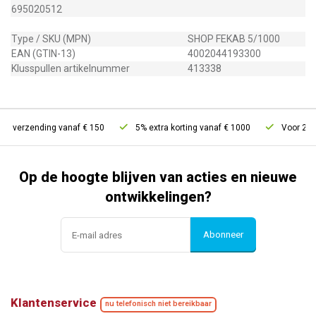
695020512
Type / SKU (MPN)
SHOP FEKAB 5/1000
EAN (GTIN-13)
4002044193300
Klusspullen artikelnummer
413338
is verzending vanaf € 150
5% extra korting vanaf € 1000
Voor 21u b
Op de hoogte blijven van acties en nieuwe
ontwikkelingen?
Abonneer
Klantenservice
nu telefonisch niet bereikbaar