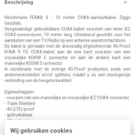
Beschrijving
Hirschmann FEKAB 5 - 10 meter COAX-aansluitkabel. Ziggo
Geschikt.
Hoogwaardige gebruiksklare COAX-kabel voorzien van twee IEC
COAX-connectoren, 10 meter lang. Uitstekend geschikt voor het
aansluiten van een TV/Radio op een antenne wandcontactdoos.
De kabel is gemaakt met de drievoudig afgeschermde 4G-Proof
KOKA 9 TS COAX-kabel, aan de ene kant voorzien van een
vrouwelijke KOKWI 5 connector en aan de andere kant een
mannelijke KOSWI 5 connector.
In combinatie met de overige 4G-Proof producten, zoals een
antenneversterker en/of splitters, maakt u zo een storingsvrije
verbinding van de hoogste kwaliteit.
Eigenschappen:
- voorzien van een mannelijke en vrouwelijke IEC COAX-connector
- Triple Shielded
- 4G (LTE)-proof
- gebruiksklaar
- 10 meter lang
- NLKabel Kabel Keurmerk gecertificeerd
Wij gebruiken cookies
- zeer kleine buigradius van 7 cm, dus overal toepasbaar