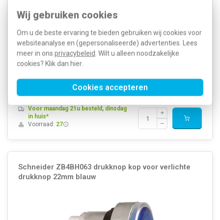
Wij gebruiken cookies
Om u de beste ervaring te bieden gebruiken wij cookies voor
Schneider ZB4BW333 kop voor verlichte drukknop diameter 22 mm,
websiteanalyse en (gepersonaliseerde) advertenties. Lees
kleur drukknop groen. Kraag materiaal: verchroomd metaal.
meer in ons
privacybeleid
. Wilt u alleen noodzakelijke
Bevestigingsdiameter: 22 mm. Uitvoering: groen verzonken, niet
gemarkeerd. Type operator terugverend.
Meer informatie »
cookies? Klik dan
hier
.
Artikelnummer:
240493
14,64
SKU:
ZB4BW333
Cookies accepteren
8,08
EAN:
3389110889802
Voor maandag 21u besteld, dinsdag
in huis*
Voorraad:
27
Schneider ZB4BH063 drukknop kop voor verlichte
drukknop 22mm blauw