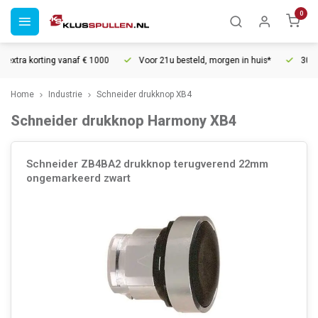
0
anaf € 1000
Voor 21u besteld, morgen in huis*
30 dagen retourrecht
Home
Industrie
Schneider drukknop XB4
Schneider drukknop Harmony XB4
Schneider ZB4BA2 drukknop terugverend 22mm
ongemarkeerd zwart