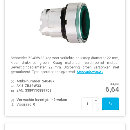
Schneider ZB4BW33 kop voor verlichte drukknop diameter 22 mm,
kleur drukknop groen. Kraag materiaal: verchroomd metaal.
Bevestigingsdiameter: 22 mm. Uitvoering: groen verzonken, niet
gemarkeerd. Type operator: terugverend.
Meer informatie »
Artikelnummer:
240487
11,56
SKU:
ZB4BW33
6,64
EAN:
3389110889703
Verwachte levertijd: 1-2 weken
Voorraad:
0