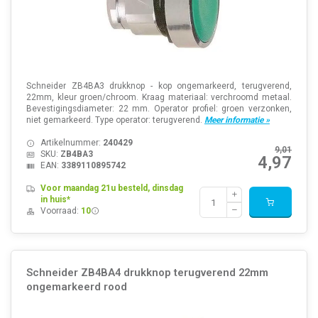
Schneider ZB4BA3 drukknop - kop ongemarkeerd, terugverend,
22mm, kleur groen/chroom. Kraag materiaal: verchroomd metaal.
Bevestigingsdiameter: 22 mm. Operator profiel: groen verzonken,
niet gemarkeerd. Type operator: terugverend.
Meer informatie »
Artikelnummer:
240429
9,01
SKU:
ZB4BA3
4,97
EAN:
3389110895742
Voor maandag 21u besteld, dinsdag
in huis*
Voorraad:
10
Schneider ZB4BA4 drukknop terugverend 22mm
ongemarkeerd rood