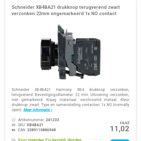
Schneider XB4BA21 drukknop terugverend zwart
verzonken 22mm ongemarkeerd 1x NO contact
Schneider XB4BA21 Harmony XB4 drukknop verzonken,
terugverend. Bevestigingsdiameter: 22 mm. Uitvoering: verzonken,
niet gemarkeerd. Kraag materiaal: verchroomd metaal. Kleur
drukknop: zwart. Type en samenstelling contacten: 1x NO (normally
open).
Meer informatie »
Artikelnummer:
241233
19,97
SKU:
XB4BA21
11,02
EAN:
3389110886948
Voor maandag 21u besteld, dinsdag