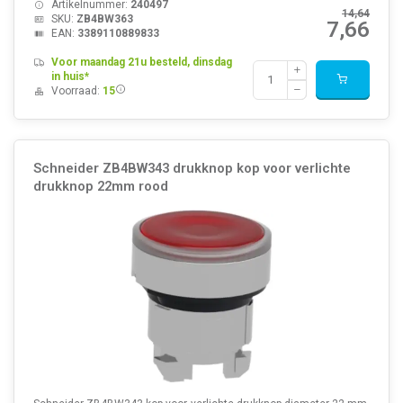
Artikelnummer:
240497
14,64
SKU:
ZB4BW363
7,66
EAN:
3389110889833
Voor maandag 21u besteld, dinsdag
in huis*
Voorraad:
15
Schneider ZB4BW343 drukknop kop voor verlichte
drukknop 22mm rood