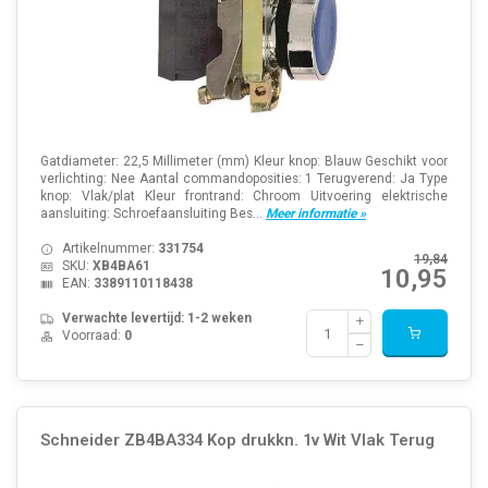
Gatdiameter: 22,5 Millimeter (mm) Kleur knop: Blauw Geschikt voor
verlichting: Nee Aantal commandoposities: 1 Terugverend: Ja Type
knop: Vlak/plat Kleur frontrand: Chroom Uitvoering elektrische
aansluiting: Schroefaansluiting Bes...
Meer informatie »
Artikelnummer:
331754
19,84
SKU:
XB4BA61
10,95
EAN:
3389110118438
Verwachte levertijd: 1-2 weken
Voorraad:
0
Schneider ZB4BA334 Kop drukkn. 1v Wit Vlak Terug