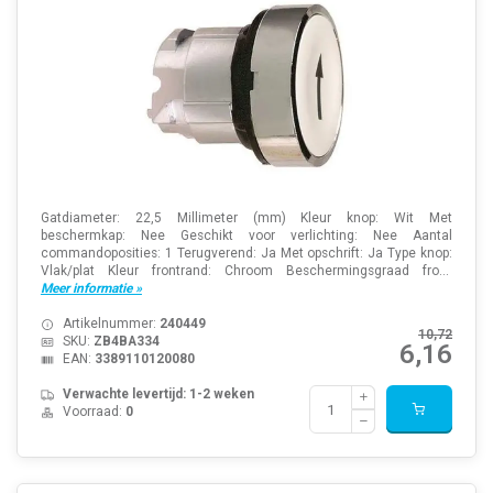
Gatdiameter: 22,5 Millimeter (mm) Kleur knop: Wit Met
beschermkap: Nee Geschikt voor verlichting: Nee Aantal
commandoposities: 1 Terugverend: Ja Met opschrift: Ja Type knop:
Vlak/plat Kleur frontrand: Chroom Beschermingsgraad fro...
Meer informatie »
Artikelnummer:
240449
10,72
SKU:
ZB4BA334
6,16
EAN:
3389110120080
Verwachte levertijd: 1-2 weken
Voorraad:
0