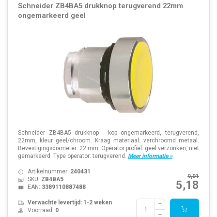
Schneider ZB4BA5 drukknop terugverend 22mm
ongemarkeerd geel
Schneider ZB4BA5 drukknop - kop ongemarkeerd, terugverend,
22mm, kleur geel/chroom. Kraag materiaal: verchroomd metaal.
Bevestigingsdiameter: 22 mm. Operator profiel: geel verzonken, niet
gemarkeerd. Type operator: terugverend.
Meer informatie »
Artikelnummer:
240431
9,01
SKU:
ZB4BA5
5,18
EAN:
3389110887488
Verwachte levertijd: 1-2 weken
Voorraad:
0