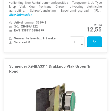
verlichting: Nee Aantal commandoposities: 1 Terugverend: Ja Type
knop: Vlak Kleur frontrand: Chroom Uitvoering elektrische
aansluiting: Schroefaansluiting Beschermingsgraad (IP):...
Meer informatie »
Artikelnummer:
361948
21,84
SKU:
XB4BA4322
12,55
EAN:
3389110886979
Verwachte levertijd: 1-2 weken
Voorraad:
0
Schneider XB4BA3311 Drukknop Vlak Groen 1m
Rond