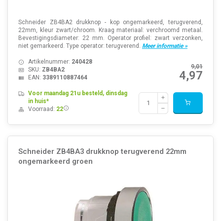
Schneider ZB4BA2 drukknop - kop ongemarkeerd, terugverend,
22mm, kleur zwart/chroom. Kraag materiaal: verchroomd metaal.
Bevestigingsdiameter: 22 mm. Operator profiel: zwart verzonken,
niet gemarkeerd. Type operator: terugverend.
Meer informatie »
Artikelnummer:
240428
9,01
SKU:
ZB4BA2
4,97
EAN:
3389110887464
Voor maandag 21u besteld, dinsdag
in huis*
Voorraad:
22
Schneider ZB4BA3 drukknop terugverend 22mm
ongemarkeerd groen