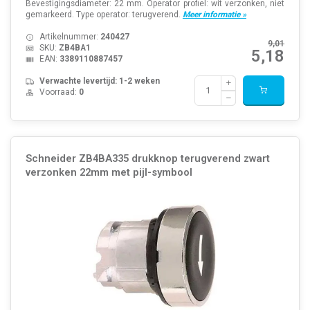
Bevestigingsdiameter: 22 mm. Operator profiel: wit verzonken, niet
gemarkeerd. Type operator: terugverend.
Meer informatie »
Artikelnummer:
240427
9,01
SKU:
ZB4BA1
5,18
EAN:
3389110887457
Verwachte levertijd: 1-2 weken
Voorraad:
0
Schneider ZB4BA335 drukknop terugverend zwart
verzonken 22mm met pijl-symbool