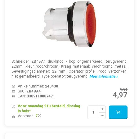
Schneider ZB4BA4 drukknop - kop ongemarkeerd, terugverend,
22mm, kleur rood/chroom. Kraag materiaal: verchroomd metaal.
Bevestigingsdiameter: 22 mm. Operator profiel: rood verzonken,
niet gemarkeerd. Type operator: terugverend.
Meer informatie »
Artikelnummer:
240430
9,01
SKU:
ZB4BA4
4,97
EAN:
3389110887471
Voor maandag 21u besteld, dinsdag
in huis*
Voorraad:
7