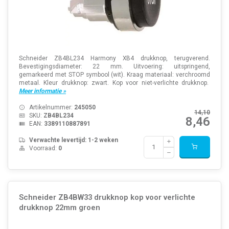
Schneider ZB4BL234 Harmony XB4 drukknop, terugverend.
Bevestigingsdiameter: 22 mm. Uitvoering: uitspringend,
gemarkeerd met STOP symbool (wit). Kraag materiaal: verchroomd
metaal. Kleur drukknop: zwart. Kop voor niet-verlichte drukknop.
Meer informatie »
Artikelnummer:
245050
14,10
SKU:
ZB4BL234
8,46
EAN:
3389110887891
Verwachte levertijd: 1-2 weken
Voorraad:
0
Schneider ZB4BW33 drukknop kop voor verlichte
drukknop 22mm groen