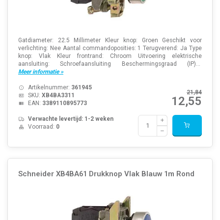
Gatdiameter: 22.5 Millimeter Kleur knop: Groen Geschikt voor
verlichting: Nee Aantal commandoposities: 1 Terugverend: Ja Type
knop: Vlak Kleur frontrand: Chroom Uitvoering elektrische
aansluiting: Schroefaansluiting Beschermingsgraad (IP)...
Meer informatie »
Artikelnummer:
361945
21,84
SKU:
XB4BA3311
12,55
EAN:
3389110895773
Verwachte levertijd: 1-2 weken
Voorraad:
0
Schneider XB4BA61 Drukknop Vlak Blauw 1m Rond