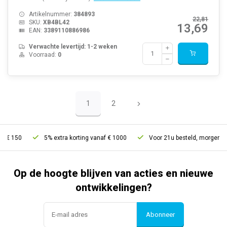
Artikelnummer:
384893
22,81
SKU:
XB4BL42
13,69
EAN:
3389110886986
Verwachte levertijd: 1-2 weken
Voorraad:
0
1
2
5% extra korting vanaf € 1000
Voor 21u besteld, morgen in huis*
Op de hoogte blijven van acties en nieuwe
ontwikkelingen?
Abonneer