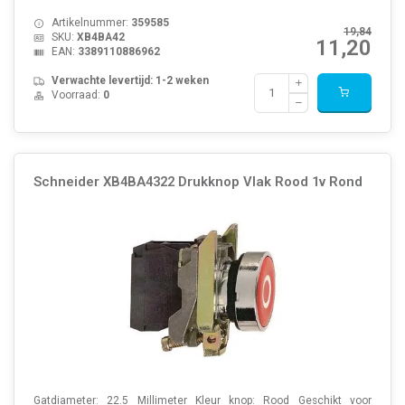
Artikelnummer:
359585
19,84
SKU:
XB4BA42
11,20
EAN:
3389110886962
Verwachte levertijd: 1-2 weken
Voorraad:
0
Schneider XB4BA4322 Drukknop Vlak Rood 1v Rond
Gatdiameter: 22.5 Millimeter Kleur knop: Rood Geschikt voor