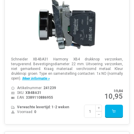
Schneider XB4BA31 Harmony XB4 drukknop verzonken,
terugverend. Bevestigingsdiameter: 22 mm. Uitvoering: verzonken,
niet gemarkeerd. Kraag materiaal: verchroomd metaal. Kleur
drukknop: groen. Type en samenstelling contacten: 1x NO (normally
open).
Meer informatie »
Artikelnummer:
241239
19,84
SKU:
XB4BA31
10,95
EAN:
3389110886955
Verwachte levertijd: 1-2 weken
Voorraad:
0