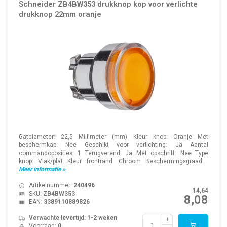
Schneider ZB4BW353 drukknop kop voor verlichte
drukknop 22mm oranje
Gatdiameter: 22,5 Millimeter (mm) Kleur knop: Oranje Met
beschermkap: Nee Geschikt voor verlichting: Ja Aantal
commandoposities: 1 Terugverend: Ja Met opschrift: Nee Type
knop: Vlak/plat Kleur frontrand: Chroom Beschermingsgraad...
Meer informatie »
Artikelnummer:
240496
14,64
SKU:
ZB4BW353
8,08
EAN:
3389110889826
Verwachte levertijd: 1-2 weken
Voorraad:
0