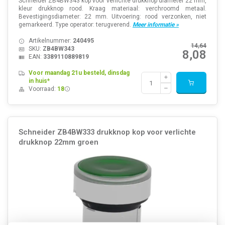
Schneider ZB4BW343 kop voor verlichte drukknop diameter 22 mm,
kleur drukknop rood. Kraag materiaal: verchroomd metaal.
Bevestigingsdiameter: 22 mm. Uitvoering: rood verzonken, niet
gemarkeerd. Type operator: terugverend.
Meer informatie »
Artikelnummer:
240495
14,64
SKU:
ZB4BW343
8,08
EAN:
3389110889819
Voor maandag 21u besteld, dinsdag
in huis*
Voorraad:
18
Schneider ZB4BW333 drukknop kop voor verlichte
drukknop 22mm groen