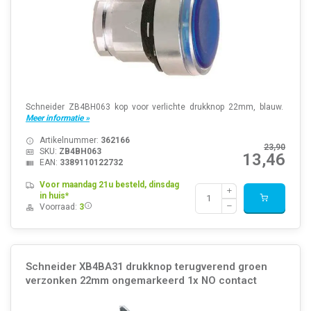
Schneider ZB4BH063 kop voor verlichte drukknop 22mm, blauw.
Meer informatie »
Artikelnummer:
362166
23,90
SKU:
ZB4BH063
13,46
EAN:
3389110122732
Voor maandag 21u besteld, dinsdag
in huis*
Voorraad:
3
Schneider XB4BA31 drukknop terugverend groen
verzonken 22mm ongemarkeerd 1x NO contact