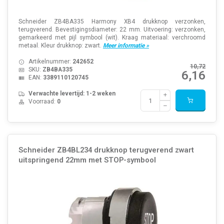
Schneider ZB4BA335 Harmony XB4 drukknop verzonken,
terugverend. Bevestigingsdiameter: 22 mm. Uitvoering: verzonken,
gemarkeerd met pijl symbool (wit). Kraag materiaal: verchroomd
metaal. Kleur drukknop: zwart.
Meer informatie »
Artikelnummer:
242652
10,72
SKU:
ZB4BA335
6,16
EAN:
3389110120745
Verwachte levertijd: 1-2 weken
Voorraad:
0
Schneider ZB4BL234 drukknop terugverend zwart
uitspringend 22mm met STOP-symbool