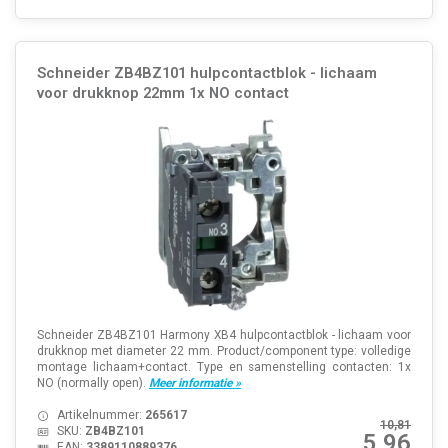
Schneider ZB4BZ101 hulpcontactblok - lichaam
voor drukknop 22mm 1x NO contact
Schneider ZB4BZ101 Harmony XB4 hulpcontactblok - lichaam voor
drukknop met diameter 22 mm. Product/component type: volledige
montage lichaam+contact. Type en samenstelling contacten: 1x
NO (normally open).
Meer informatie »
Artikelnummer:
265617
10,81
SKU:
ZB4BZ101
5,96
EAN:
3389110889376