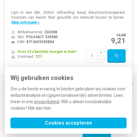
Lijm in een blik, 250ml. Uitharding: koud, kleurloos/transparant.
Voorzien van kwast. Niet geschikt om Halovolt buizen te lijmen.
Meer informatie »
Artikelnummer:
224388
15,58
SKU:
POLVAKIT 339580
9,21
EAN:
8712603395804
Voor 21u besteld, morgen in huis*
Voorraad:
72
Wij gebruiken cookies
eld, morgen in huis*
30 dagen retourrecht
Vertrouwd online sinds 
Om u de beste ervaring te bieden gebruiken wij cookies voor
websiteanalyse en (gepersonaliseerde) advertenties. Lees
meer in ons
privacybeleid
. Wilt u alleen noodzakelijke
Op de hoogte blijven van acties en nieuwe
cookies? Klik dan
hier
.
ontwikkelingen?
Cookies accepteren
Abonneer