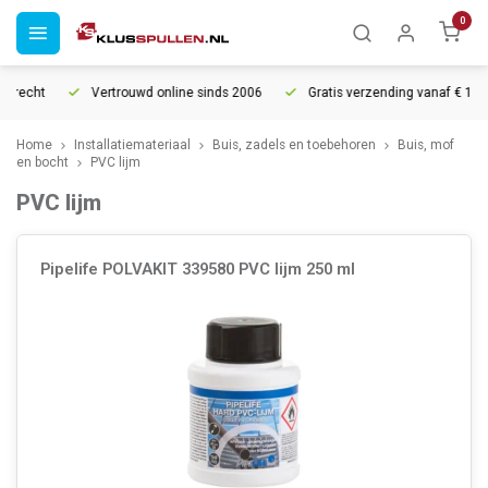
0
rrecht
Vertrouwd online sinds 2006
Gratis verzending vanaf € 150
Home
Installatiemateriaal
Buis, zadels en toebehoren
Buis, mof
en bocht
PVC lijm
PVC lijm
Pipelife POLVAKIT 339580 PVC lijm 250 ml