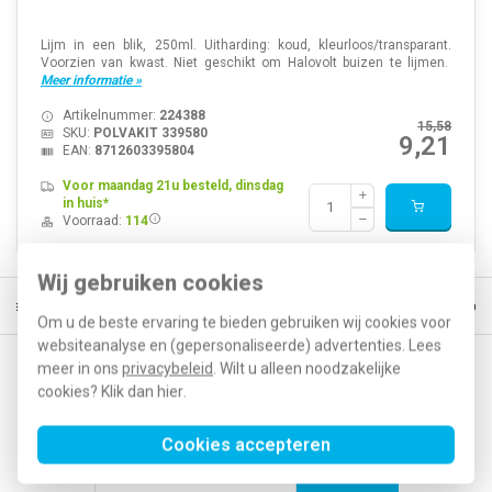
Lijm in een blik, 250ml. Uitharding: koud, kleurloos/transparant.
Voorzien van kwast. Niet geschikt om Halovolt buizen te lijmen.
Meer informatie »
Artikelnummer:
224388
15,58
SKU:
POLVAKIT 339580
9,21
EAN:
8712603395804
Voor maandag 21u besteld, dinsdag
in huis*
Voorraad:
114
Wij gebruiken cookies
ratis verzending vanaf € 150
5% extra korting vanaf € 1000
Voor 2
Om u de beste ervaring te bieden gebruiken wij cookies voor
websiteanalyse en (gepersonaliseerde) advertenties. Lees
meer in ons
privacybeleid
. Wilt u alleen noodzakelijke
Op de hoogte blijven van acties en nieuwe
cookies? Klik dan
hier
.
ontwikkelingen?
Cookies accepteren
Abonneer