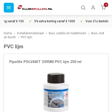
0
ding vanaf € 150
5% extra korting vanaf € 1000
Voor 21u besteld, mo
Home
Installatiemateriaal
Buis, zadels en toebehoren
Buis, mof
en bocht
PVC lijm
PVC lijm
Pipelife POLVAKIT 339580 PVC lijm 250 ml