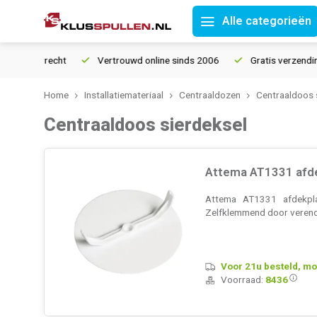
Alle categorieën
retourrecht
Vertrouwd online sinds 2006
Gratis verzending v
Home
Installatiemateriaal
Centraaldozen
Centraaldoos 
Centraaldoos sierdeksel
Attema AT1331 afde
Attema AT1331 afdekpla
Zelfklemmend door verende
Voor 21u besteld, mo
Voorraad:
8436