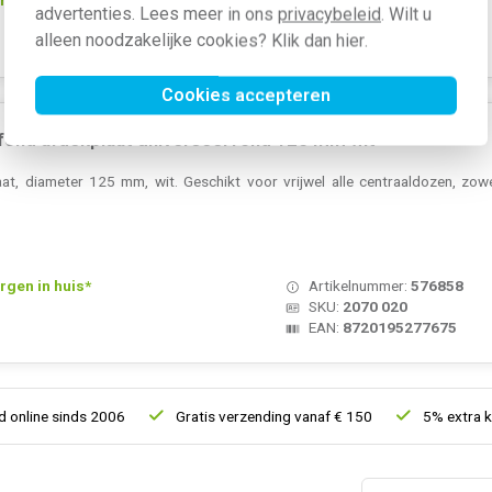
advertenties. Lees meer in ons
privacybeleid
. Wilt u
SKU:
AT1340
alleen noodzakelijke cookies? Klik dan
hier
.
EAN:
8712259000930
Cookies accepteren
fond afdekplaat universeel rond 125 mm wit
aat, diameter 125 mm, wit. Geschikt voor vrijwel alle centraaldozen, zo
rgen in huis*
Artikelnummer:
576858
SKU:
2070 020
EAN:
8720195277675
line sinds 2006
Gratis verzending vanaf € 150
5% extra kort