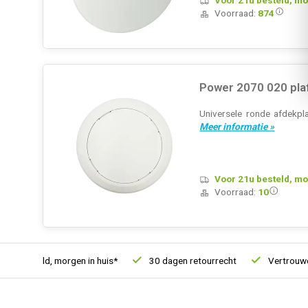
Voorraad:
874
Power 2070 020 pla
Universele ronde afdekpl
Meer informatie »
Voor 21u besteld, mo
Voorraad:
10
 besteld, morgen in huis*
30 dagen retourrecht
Vertrouwd on