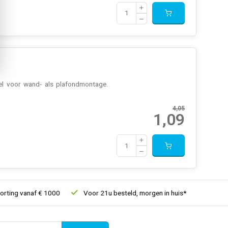
wel voor wand- als plafondmontage.
4,05
1,09
ing vanaf € 1000
Voor 21u besteld, morgen in huis*
30 dagen