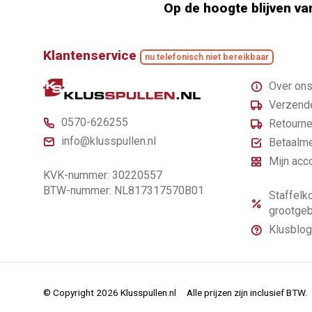
Op de hoogte blijven va
Klantenservice
nu telefonisch niet bereikbaar
Over on
Verzende
0570-626255
Retourne
info@klusspullen.nl
Betaalm
Mijn acc
KVK-nummer: 30220557
BTW-nummer: NL817317570B01
Staffelko
grootgeb
Klusblog
© Copyright 2026 Klusspullen.nl
Alle prijzen zijn inclusief BTW.