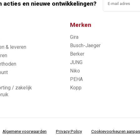
n acties en nieuwe ontwikkelingen?
Merken
Gira
s
Busch-Jaeger
n & leveren
Berker
ren
JUNG
ethoden
Niko
ount
PEHA
rting / zakelijk
Kopp
ruik
Algemene voorwaarden
Privacy Policy
Cookievoorkeuren aanpa