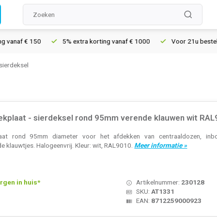
anaf € 150
5% extra korting vanaf € 1000
Voor 21u besteld, m
sierdeksel
kplaat - sierdeksel rond 95mm verende klauwen wit RA
at rond 95mm diameter voor het afdekken van centraaldozen, inbo
 klauwtjes. Halogeenvrij. Kleur: wit, RAL9010.
Meer informatie »
rgen in huis*
Artikelnummer:
230128
SKU:
AT1331
EAN:
8712259000923