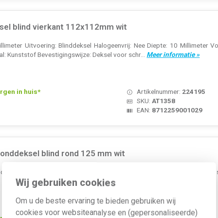
el blind vierkant 112x112mm wit
llimeter Uitvoering: Blinddeksel Halogeenvrij: Nee Diepte: 10 Millimeter V
l: Kunststof Bevestigingswijze: Deksel voor schr...
Meer informatie »
rgen in huis*
Artikelnummer:
224195
SKU:
AT1358
EAN:
8712259001029
onddeksel blind rond 125 mm wit
aldoos, rond. Afmeting: diameter 125 mm, diepte 5 mm. Deksel voor sc
Wij gebruiken cookies
Om u de beste ervaring te bieden gebruiken wij
cookies voor websiteanalyse en (gepersonaliseerde)
rgen in huis*
Artikelnummer:
224404