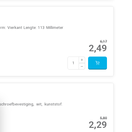
orm: Vierkant Lengte: 113 Millimeter
6,17
2,49
hroefbevestiging, wit, kunststof.
5,80
2,29