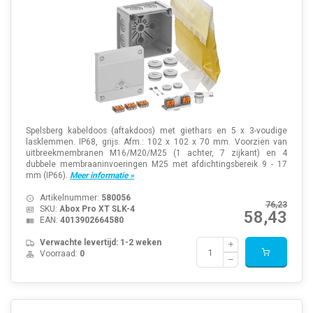
Spelsberg kabeldoos (aftakdoos) met giethars en 5 x 3-voudige
lasklemmen. IP68, grijs. Afm.: 102 x 102 x 70 mm. Voorzien van
uitbreekmembranen M16/M20/M25 (1 achter, 7 zijkant) en 4
dubbele membraaninvoeringen M25 met afdichtingsbereik 9 - 17
mm (IP66).
Meer informatie »
Artikelnummer:
580056
76,23
SKU:
Abox Pro XT SLK-4
58,43
EAN:
4013902664580
Verwachte levertijd: 1-2 weken
Voorraad:
0