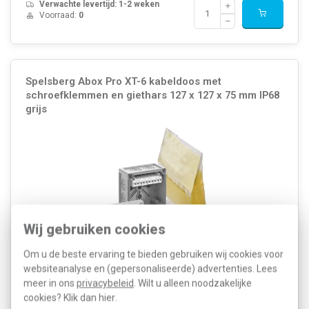
Verwachte levertijd: 1-2 weken
Voorraad:
0
Spelsberg Abox Pro XT-6 kabeldoos met
schroefklemmen en giethars 127 x 127 x 75 mm IP68
grijs
Wij gebruiken cookies
Om u de beste ervaring te bieden gebruiken wij cookies voor
websiteanalyse en (gepersonaliseerde) advertenties. Lees
Spelsberg kabeldoos (aftakdoos) met giethars en schroefklem, 5-
meer in ons
privacybeleid
. Wilt u alleen noodzakelijke
polig - 6 mm², IP68, grijs. Afm.: 127 x 127 x 75 mm. Met
cookies? Klik dan
hier
.
uitbreekmembranen, M20/M32 (1 achter, 7 zijkant). Met 4 dubbele