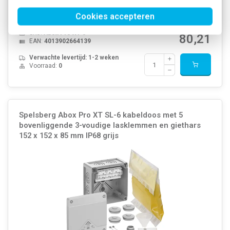
membraaninvoeringen M32 met afdichtingsbereik: 13 - 21 mm
(IP66).
Meer informatie »
Cookies accepteren
Artikelnummer:
580057
104,67
SKU:
Abox Pro XT-6
80,21
EAN:
4013902664139
Verwachte levertijd: 1-2 weken
Voorraad:
0
Spelsberg Abox Pro XT SL-6 kabeldoos met 5
bovenliggende 3-voudige lasklemmen en giethars
152 x 152 x 85 mm IP68 grijs