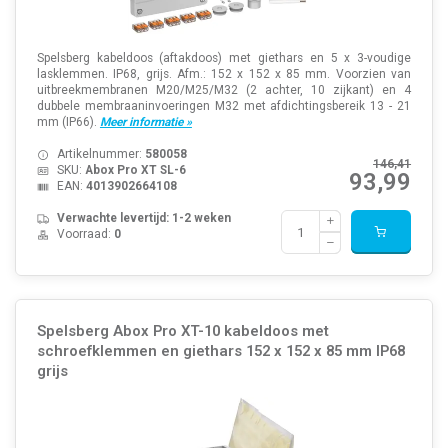
Spelsberg kabeldoos (aftakdoos) met giethars en 5 x 3-voudige
lasklemmen. IP68, grijs. Afm.: 152 x 152 x 85 mm. Voorzien van
uitbreekmembranen M20/M25/M32 (2 achter, 10 zijkant) en 4
dubbele membraaninvoeringen M32 met afdichtingsbereik 13 - 21
mm (IP66).
Meer informatie »
Artikelnummer:
580058
146,41
SKU:
Abox Pro XT SL-6
93,99
EAN:
4013902664108
Verwachte levertijd: 1-2 weken
Voorraad:
0
Spelsberg Abox Pro XT-10 kabeldoos met
schroefklemmen en giethars 152 x 152 x 85 mm IP68
grijs