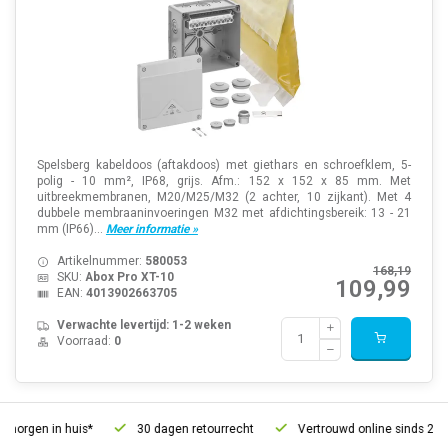
Spelsberg kabeldoos (aftakdoos) met giethars en schroefklem, 5-
polig - 10 mm², IP68, grijs. Afm.: 152 x 152 x 85 mm. Met
uitbreekmembranen, M20/M25/M32 (2 achter, 10 zijkant). Met 4
dubbele membraaninvoeringen M32 met afdichtingsbereik: 13 - 21
mm (IP66)...
Meer informatie »
Artikelnummer:
580053
168,19
SKU:
Abox Pro XT-10
109,99
EAN:
4013902663705
Verwachte levertijd: 1-2 weken
Voorraad:
0
orgen in huis*
30 dagen retourrecht
Vertrouwd online sinds 2006