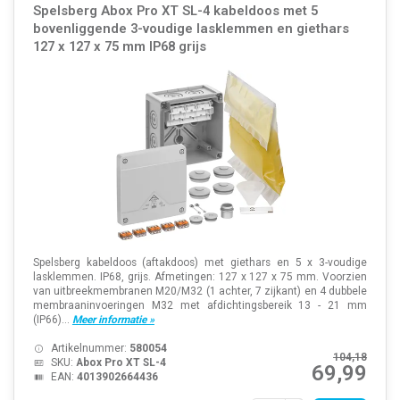
Spelsberg Abox Pro XT SL-4 kabeldoos met 5
bovenliggende 3-voudige lasklemmen en giethars
127 x 127 x 75 mm IP68 grijs
Spelsberg kabeldoos (aftakdoos) met giethars en 5 x 3-voudige
lasklemmen. IP68, grijs. Afmetingen: 127 x 127 x 75 mm. Voorzien
van uitbreekmembranen M20/M32 (1 achter, 7 zijkant) en 4 dubbele
membraaninvoeringen M32 met afdichtingsbereik 13 - 21 mm
(IP66)...
Meer informatie »
Artikelnummer:
580054
104,18
SKU:
Abox Pro XT SL-4
69,99
EAN:
4013902664436