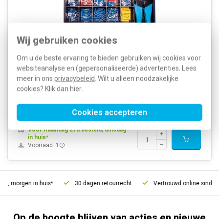
Wij gebruiken cookies
Om u de beste ervaring te bieden gebruiken wij cookies voor
Assortimentsdoos met ongeveer 500 gangbare types geïsoleerde
websiteanalyse en (gepersonaliseerde) advertenties. Lees
kabelschoenen. Geleverd in een 21-vaks metalen kist en met
meer in ons
privacybeleid
. Wilt u alleen noodzakelijke
krimptang SKT-0560-GKS (903050).
Meer informatie »
cookies? Klik dan
hier
.
Artikelnummer:
249558
196,94
SKU:
ATM-GKS-SKT
166,32
Cookies accepteren
EAN:
8716643025455
Voor maandag 21u besteld, dinsdag
in huis*
Voorraad:
1
ld, morgen in huis*
30 dagen retourrecht
Vertrouwd online sinds 2
Op de hoogte blijven van acties en nieuwe