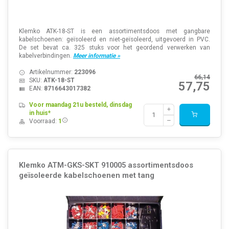
Klemko ATK-18-ST is een assortimentsdoos met gangbare
kabelschoenen: geïsoleerd en niet-geïsoleerd, uitgevoerd in PVC.
De set bevat ca. 325 stuks voor het geordend verwerken van
kabelverbindingen.
Meer informatie »
Artikelnummer:
223096
66,14
SKU:
ATK-18-ST
57,75
EAN:
8716643017382
Voor maandag 21u besteld, dinsdag
in huis*
Voorraad:
1
Klemko ATM-GKS-SKT 910005 assortimentsdoos
geïsoleerde kabelschoenen met tang