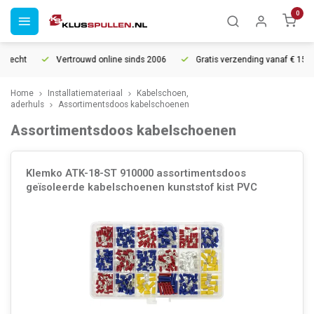
0
rrecht
Vertrouwd online sinds 2006
Gratis verzending vanaf € 150
Home
Installatiemateriaal
Kabelschoen,
aderhuls
Assortimentsdoos kabelschoenen
Assortimentsdoos kabelschoenen
Klemko ATK-18-ST 910000 assortimentsdoos
geïsoleerde kabelschoenen kunststof kist PVC