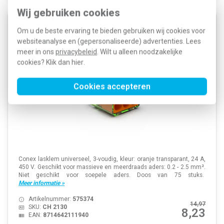
Wij gebruiken cookies
Conex CH 2130 lasklem transparant 3-voudig 0.2 -
Om u de beste ervaring te bieden gebruiken wij cookies voor
2.5 mm² 75 stuks
websiteanalyse en (gepersonaliseerde) advertenties. Lees
meer in ons
privacybeleid
. Wilt u alleen noodzakelijke
cookies? Klik dan
hier
.
Cookies accepteren
Conex lasklem universeel, 3-voudig, kleur: oranje transparant, 24 A,
450 V. Geschikt voor massieve en meerdraads aders: 0.2 - 2.5 mm².
Niet geschikt voor soepele aders. Doos van 75 stuks.
Meer informatie »
Artikelnummer:
575374
14,97
SKU:
CH 2130
8,23
EAN:
8714642111940