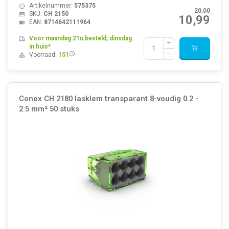
Artikelnummer:
575375
20,00
SKU:
CH 2150
10,99
EAN:
8714642111964
Voor maandag 21u besteld, dinsdag
in huis*
Voorraad:
151
Conex CH 2180 lasklem transparant 8-voudig 0.2 -
2.5 mm² 50 stuks