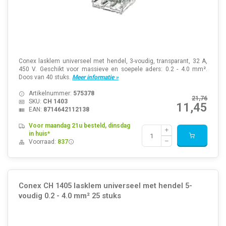
Conex lasklem universeel met hendel, 3-voudig, transparant, 32 A,
450 V. Geschikt voor massieve en soepele aders: 0.2 - 4.0 mm².
Doos van 40 stuks.
Meer informatie »
Artikelnummer:
575378
21,76
SKU:
CH 1403
11,45
EAN:
8714642112138
Voor maandag 21u besteld, dinsdag
in huis*
Voorraad:
837
Conex CH 1405 lasklem universeel met hendel 5-
voudig 0.2 - 4.0 mm² 25 stuks