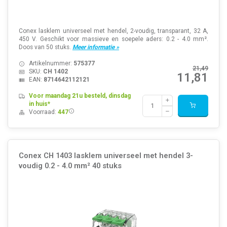
Conex lasklem universeel met hendel, 2-voudig, transparant, 32 A,
450 V. Geschikt voor massieve en soepele aders: 0.2 - 4.0 mm².
Doos van 50 stuks.
Meer informatie »
Artikelnummer:
575377
21,49
SKU:
CH 1402
11,81
EAN:
8714642112121
Voor maandag 21u besteld, dinsdag
in huis*
Voorraad:
447
Conex CH 1403 lasklem universeel met hendel 3-
voudig 0.2 - 4.0 mm² 40 stuks