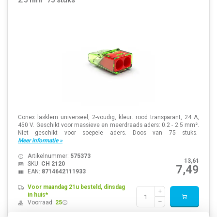
2.5 mm² 75 stuks
Conex lasklem universeel, 2-voudig, kleur: rood transparant, 24 A,
450 V. Geschikt voor massieve en meerdraads aders: 0.2 - 2.5 mm².
Niet geschikt voor soepele aders. Doos van 75 stuks.
Meer informatie »
Artikelnummer:
575373
13,61
SKU:
CH 2120
7,49
EAN:
8714642111933
Voor maandag 21u besteld, dinsdag
in huis*
Voorraad:
25