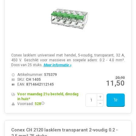
Conex lasklem universeel met hendel, 5-voudig, transparant, 32 A,
450 V. Geschikt voor massieve en soepele aders: 0.2 - 4.0 mm².
Doos van 25 stuks.
Meer informatie »
Artikelnummer:
575379
20,90
SKU:
CH 1405
11,50
EAN:
8714642112145
Voor maandag 21u besteld, dinsdag
in huis*
Voorraad:
528
Conex CH 2120 lasklem transparant 2-voudig 0.2 -