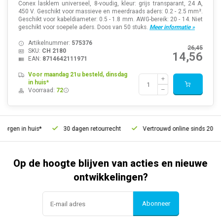
Conex lasklem universeel, 8-voudig, kleur: grijs transparant, 24 A,
450 V. Geschikt voor massieve en meerdraads aders: 0.2 - 2.5 mm².
Geschikt voor kabeldiameter: 0.5 - 1.8 mm. AWG-bereik: 20 - 14. Niet
geschikt voor soepele aders. Doos van 50 stuks.
Meer informatie »
Artikelnummer:
575376
26,45
SKU:
CH 2180
14,56
EAN:
8714642111971
Voor maandag 21u besteld, dinsdag
in huis*
Voorraad:
72
gen in huis*
30 dagen retourrecht
Vertrouwd online sinds 2006
Op de hoogte blijven van acties en nieuwe
ontwikkelingen?
Abonneer