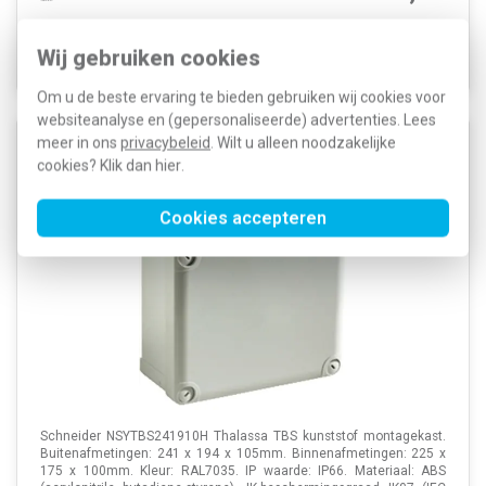
Voor 21u besteld, morgen in huis*
Voorraad:
16
Wij gebruiken cookies
Om u de beste ervaring te bieden gebruiken wij cookies voor
websiteanalyse en (gepersonaliseerde) advertenties. Lees
meer in ons
privacybeleid
. Wilt u alleen noodzakelijke
Schneider NSYTBS241910H montagekast ABS +
cookies? Klik dan
hier
.
deksel 241x194x105mm IP66-IK07 TBS/TBP RAL7035
Cookies accepteren
Schneider NSYTBS241910H Thalassa TBS kunststof montagekast.
Buitenafmetingen: 241 x 194 x 105mm. Binnenafmetingen: 225 x
175 x 100mm. Kleur: RAL7035. IP waarde: IP66. Materiaal: ABS