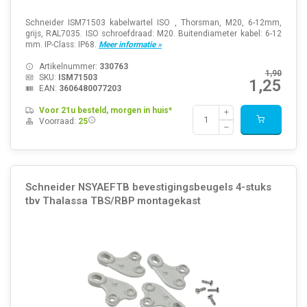
Schneider ISM71503 kabelwartel ISO , Thorsman, M20, 6-12mm,
grijs, RAL7035. ISO schroefdraad: M20. Buitendiameter kabel: 6-12
mm. IP-Class: IP68.
Meer informatie »
Artikelnummer:
330763
1,90
SKU:
ISM71503
1,25
EAN:
3606480077203
Voor 21u besteld, morgen in huis*
Voorraad:
25
Schneider NSYAEFTB bevestigingsbeugels 4-stuks
tbv Thalassa TBS/RBP montagekast