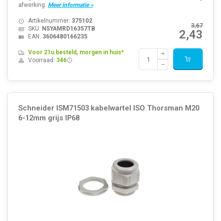
afwerking.
Meer informatie »
Artikelnummer:
375102
3,67
SKU:
NSYAMRD16357TB
2,43
EAN:
3606480166235
Voor 21u besteld, morgen in huis*
Voorraad:
346
Schneider ISM71503 kabelwartel ISO Thorsman M20
6-12mm grijs IP68