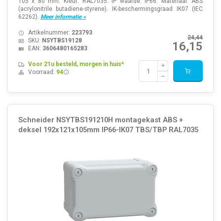
105 x 80 mm. Kleur: RAL7035. IP waarde: IP66. Materiaal: ABS
(acrylonitrile butadiene-styrene). IK-beschermingsgraad IK07 (IEC
62262).
Meer informatie »
Artikelnummer:
223793
24,44
SKU:
NSYTBS19128
16,15
EAN:
3606480165283
Voor 21u besteld, morgen in huis*
Voorraad:
94
Schneider NSYTBS191210H montagekast ABS +
deksel 192x121x105mm IP66-IK07 TBS/TBP RAL7035