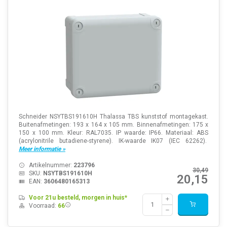
Schneider NSYTBS191610H Thalassa TBS kunststof montagekast.
Buitenafmetingen: 193 x 164 x 105 mm. Binnenafmetingen: 175 x
150 x 100 mm. Kleur: RAL7035. IP waarde: IP66. Materiaal: ABS
(acrylonitrile butadiene-styrene). IK-waarde IK07 (IEC 62262).
Meer informatie »
Artikelnummer:
223796
30,49
SKU:
NSYTBS191610H
20,15
EAN:
3606480165313
Voor 21u besteld, morgen in huis*
Voorraad:
66