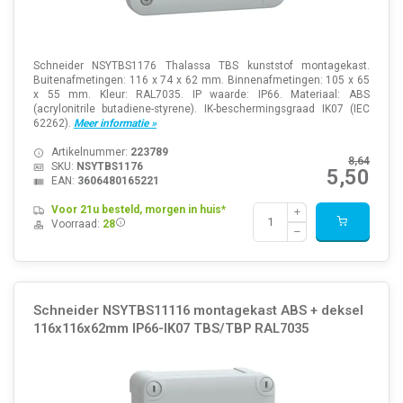
Schneider NSYTBS1176 Thalassa TBS kunststof montagekast.
Buitenafmetingen: 116 x 74 x 62 mm. Binnenafmetingen: 105 x 65
x 55 mm. Kleur: RAL7035. IP waarde: IP66. Materiaal: ABS
(acrylonitrile butadiene-styrene). IK-beschermingsgraad IK07 (IEC
62262).
Meer informatie »
Artikelnummer:
223789
8,64
SKU:
NSYTBS1176
5,50
EAN:
3606480165221
Voor 21u besteld, morgen in huis*
Voorraad:
28
Schneider NSYTBS11116 montagekast ABS + deksel
116x116x62mm IP66-IK07 TBS/TBP RAL7035