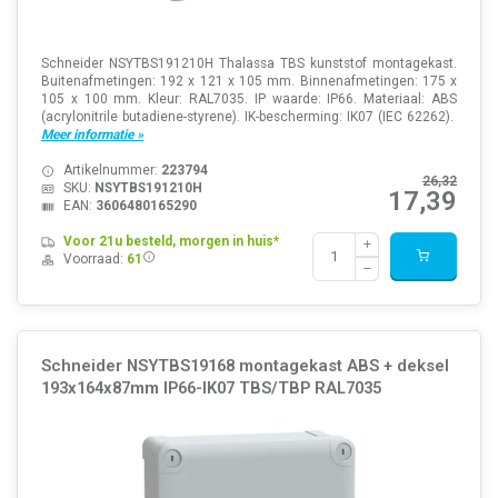
Schneider NSYTBS191210H Thalassa TBS kunststof montagekast.
Buitenafmetingen: 192 x 121 x 105 mm. Binnenafmetingen: 175 x
105 x 100 mm. Kleur: RAL7035. IP waarde: IP66. Materiaal: ABS
(acrylonitrile butadiene-styrene). IK-bescherming: IK07 (IEC 62262).
Meer informatie »
Artikelnummer:
223794
26,32
SKU:
NSYTBS191210H
17,39
EAN:
3606480165290
Voor 21u besteld, morgen in huis*
Voorraad:
61
Schneider NSYTBS19168 montagekast ABS + deksel
193x164x87mm IP66-IK07 TBS/TBP RAL7035