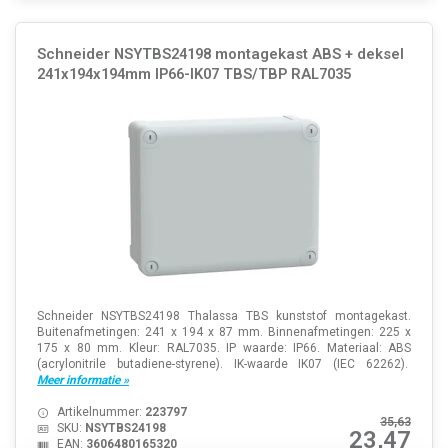
Schneider NSYTBS24198 montagekast ABS + deksel
241x194x194mm IP66-IK07 TBS/TBP RAL7035
Schneider NSYTBS24198 Thalassa TBS kunststof montagekast.
Buitenafmetingen: 241 x 194 x 87 mm. Binnenafmetingen: 225 x
175 x 80 mm. Kleur: RAL7035. IP waarde: IP66. Materiaal: ABS
(acrylonitrile butadiene-styrene). IK-waarde IK07 (IEC 62262).
Meer informatie »
Artikelnummer:
223797
35,63
SKU:
NSYTBS24198
23,47
EAN:
3606480165320