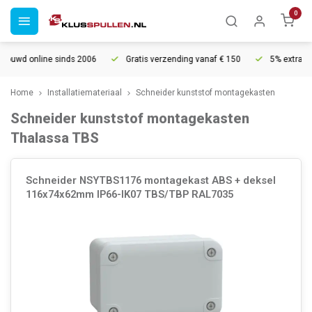
0
ine sinds 2006
Gratis verzending vanaf € 150
5% extra korting vana
Home
Installatiemateriaal
Schneider kunststof montagekasten
Schneider kunststof montagekasten
Thalassa TBS
Schneider NSYTBS1176 montagekast ABS + deksel
116x74x62mm IP66-IK07 TBS/TBP RAL7035