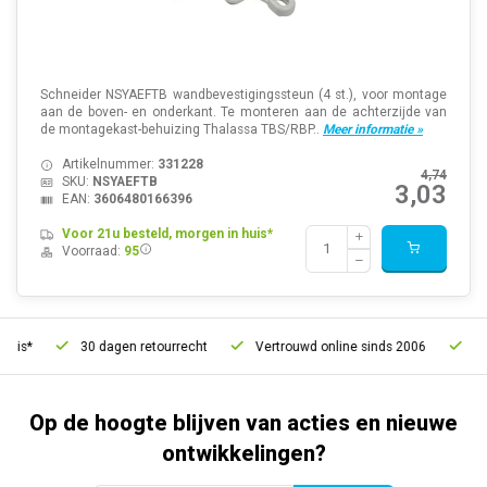
Schneider NSYAEFTB wandbevestigingssteun (4 st.), voor montage
aan de boven- en onderkant. Te monteren aan de achterzijde van
de montagekast-behuizing Thalassa TBS/RBP..
Meer informatie »
Artikelnummer:
331228
4,74
SKU:
NSYAEFTB
3,03
EAN:
3606480166396
Voor 21u besteld, morgen in huis*
Voorraad:
95
30 dagen retourrecht
Vertrouwd online sinds 2006
Gratis ve
Op de hoogte blijven van acties en nieuwe
ontwikkelingen?