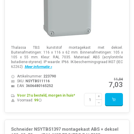
Thalassa TBS kunststof montagekast met deksel.
Buitenafmetingen: 116 x 116 x 62 mm. Binnenafmetingen: 105 x
105 x 55 mm. Kleur: RAL 7035. Materiaal: ABS (acrylonitrile
butadiene-styrene). IP waarde: IP66. IK-beschermingsgraad IK07 (IEC
62262).
Meer informatie »
Artikelnummer:
223790
11,04
SKU:
NSYTBS11116
7,03
EAN:
3606480165252
Voor 21u besteld, morgen in huis*
Voorraad:
99
Schneider NSYTBS1397 montagekast ABS + deksel