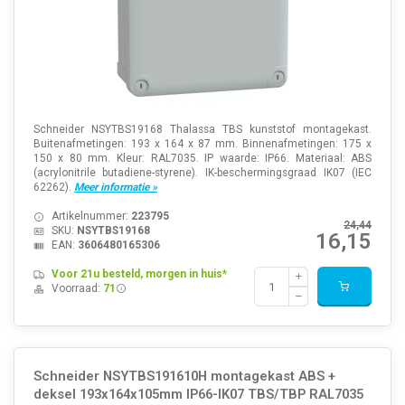
Schneider NSYTBS19168 Thalassa TBS kunststof montagekast.
Buitenafmetingen: 193 x 164 x 87 mm. Binnenafmetingen: 175 x
150 x 80 mm. Kleur: RAL7035. IP waarde: IP66. Materiaal: ABS
(acrylonitrile butadiene-styrene). IK-beschermingsgraad IK07 (IEC
62262).
Meer informatie »
Artikelnummer:
223795
24,44
SKU:
NSYTBS19168
16,15
EAN:
3606480165306
Voor 21u besteld, morgen in huis*
Voorraad:
71
Schneider NSYTBS191610H montagekast ABS +
deksel 193x164x105mm IP66-IK07 TBS/TBP RAL7035