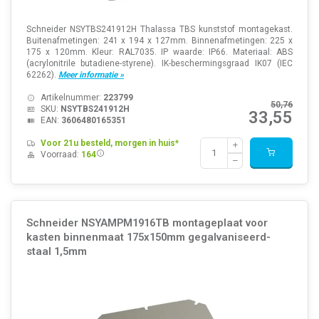
Schneider NSYTBS241912H Thalassa TBS kunststof montagekast.
Buitenafmetingen: 241 x 194 x 127mm. Binnenafmetingen: 225 x
175 x 120mm. Kleur: RAL7035. IP waarde: IP66. Materiaal: ABS
(acrylonitrile butadiene-styrene). IK-beschermingsgraad IK07 (IEC
62262).
Meer informatie »
Artikelnummer:
223799
50,76
SKU:
NSYTBS241912H
33,55
EAN:
3606480165351
Voor 21u besteld, morgen in huis*
Voorraad:
164
Schneider NSYAMPM1916TB montageplaat voor
kasten binnenmaat 175x150mm gegalvaniseerd-
staal 1,5mm