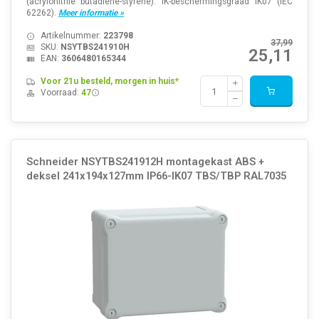
(acrylonitrile butadiene-styrene). IK-beschermingsgraad IK07 (IEC
62262).
Meer informatie »
Artikelnummer:
223798
37,99
SKU:
NSYTBS241910H
25,11
EAN:
3606480165344
Voor 21u besteld, morgen in huis*
Voorraad:
47
Schneider NSYTBS241912H montagekast ABS +
deksel 241x194x127mm IP66-IK07 TBS/TBP RAL7035