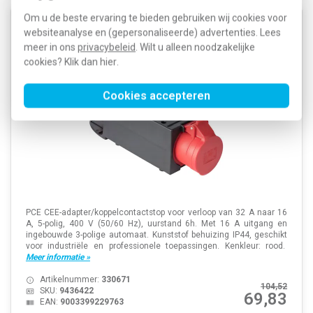
Om u de beste ervaring te bieden gebruiken wij cookies voor
PCE 9436422 CEE-adapter/verloop van 32A naar 16A
websiteanalyse en (gepersonaliseerde) advertenties. Lees
5-polig 400V 6h rood IP44
meer in ons
privacybeleid
. Wilt u alleen noodzakelijke
cookies? Klik dan
hier
.
Cookies accepteren
PCE CEE-adapter/koppelcontactstop voor verloop van 32 A naar 16
A, 5-polig, 400 V (50/60 Hz), uurstand 6h. Met 16 A uitgang en
ingebouwde 3-polige automaat. Kunststof behuizing IP44, geschikt
voor industriële en professionele toepassingen. Kenkleur: rood.
Meer informatie »
Artikelnummer:
330671
104,52
SKU:
9436422
69,83
EAN:
9003399229763