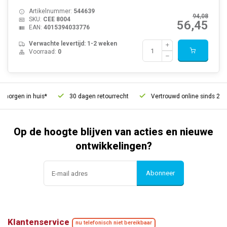
Artikelnummer:
544639
94,08
SKU:
CEE 8004
56,45
EAN:
4015394033776
Verwachte levertijd: 1-2 weken
Voorraad:
0
orgen in huis*
30 dagen retourrecht
Vertrouwd online sinds 2006
Op de hoogte blijven van acties en nieuwe
ontwikkelingen?
Abonneer
Klantenservice
nu telefonisch niet bereikbaar