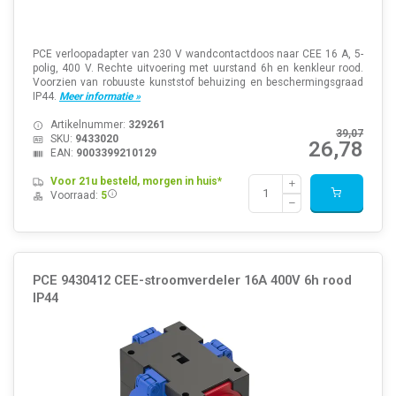
PCE verloopadapter van 230 V wandcontactdoos naar CEE 16 A, 5-
polig, 400 V. Rechte uitvoering met uurstand 6h en kenkleur rood.
Voorzien van robuuste kunststof behuizing en beschermingsgraad
IP44.
Meer informatie »
Artikelnummer:
329261
39,07
SKU:
9433020
26,78
EAN:
9003399210129
Voor 21u besteld, morgen in huis*
Voorraad:
5
PCE 9430412 CEE-stroomverdeler 16A 400V 6h rood
IP44