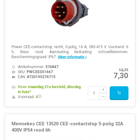
Power CEE-contactstop, recht, 5-polig, 16 A, 380-415 V. Uurstand: 6
h, kleur: rood. Aansluiting bedrading: schroefklemmen.
Beschermingsgraad: IP67.
Meer informatie »
Artikelnummer:
576847
12,71
SKU:
PWCEES51667
7,30
EAN:
8720195276715
Voor maandag 21u besteld, dinsdag
in huis*
Voorraad:
4
Mennekes CEE 13520 CEE-contactstop 5-polig 32A
400V IP54 rood 6h