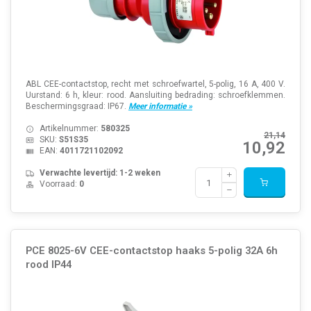
ABL CEE-contactstop, recht met schroefwartel, 5-polig, 16 A, 400 V.
Uurstand: 6 h, kleur: rood. Aansluiting bedrading: schroefklemmen.
Beschermingsgraad: IP67.
Meer informatie »
Artikelnummer:
580325
21,14
SKU:
S51S35
10,92
EAN:
4011721102092
Verwachte levertijd: 1-2 weken
Voorraad:
0
PCE 8025-6V CEE-contactstop haaks 5-polig 32A 6h
rood IP44