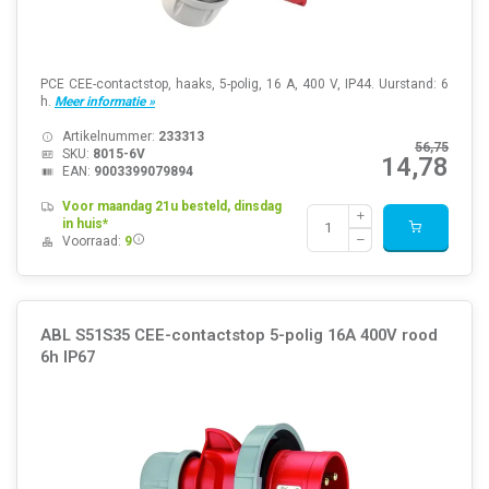
PCE CEE-contactstop, haaks, 5-polig, 16 A, 400 V, IP44. Uurstand: 6
h.
Meer informatie »
Artikelnummer:
233313
56,75
SKU:
8015-6V
14,78
EAN:
9003399079894
Voor maandag 21u besteld, dinsdag
in huis*
Voorraad:
9
ABL S51S35 CEE-contactstop 5-polig 16A 400V rood
6h IP67