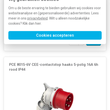
RAL-nummer: 7035 Kabelinvoer: Schroefwartel Aantal polen: 5
Materiaal: Kunststof Oppervlaktebehandeling contacten: Vernikkeld
Om u de beste ervaring te bieden gebruiken wij cookies voor
IEC-stroomsterkte: 16 Ampère (A) Aansluittechniek: Schroefklem
websiteanalyse en (gepersonaliseerde) advertenties. Lees
Insteekrichting: Recht Met fasewisselin...
Meer informatie »
meer in ons
privacybeleid
. Wilt u alleen noodzakelijke
Artikelnummer:
332324
cookies? Klik dan
hier
.
46,02
SKU:
015-1V
14,96
EAN:
9003399128585
Cookies accepteren
Verwachte levertijd: 1-2 weken
Voorraad:
0
PCE 8015-6V CEE-contactstop haaks 5-polig 16A 6h
rood IP44