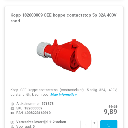
Kopp 182600009 CEE koppelcontactstop 5p 32A 400V
rood
Kopp CEE koppelcontactstop (contrastekker), 5-polig 32A, 400V,
uurstand: 6h, kleur: rood.
Meer informatie »
Artikelnummer:
571378
16,21
SKU:
182600009
9,89
EAN:
4008223160910
Verwachte levertijd: 1-2 weken
Voorraad:
0