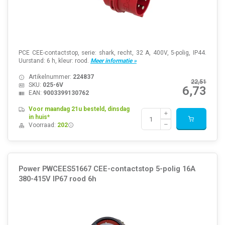
PCE CEE-contactstop, serie: shark, recht, 32 A, 400V, 5-polig, IP44.
Uurstand: 6 h, kleur: rood.
Meer informatie »
Artikelnummer:
224837
22,51
SKU:
025-6V
6,73
EAN:
9003399130762
Voor maandag 21u besteld, dinsdag
in huis*
Voorraad:
202
Power PWCEES51667 CEE-contactstop 5-polig 16A
380-415V IP67 rood 6h