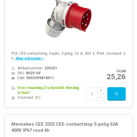
PCE CEE-contactstop, haaks, 5-polig, 32 A, 400 V, IP44. Uurstand: 6
h.
Meer informatie »
Artikelnummer:
235321
77,98
SKU:
8025-6V
25,26
EAN:
9003399818011
Voor maandag 21u besteld, dinsdag
in huis*
Voorraad:
3
Mennekes CEE 3325 CEE-contactstop 5-polig 63A
400V IP67 rood 6h