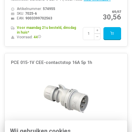
Artikelnummer:
574955
69,97
SKU:
7025-6
30,56
EAN:
9003399702563
Voor maandag 21u besteld, dinsdag
in huis*
Voorraad:
44
PCE 015-1V CEE-contactstop 16A 5p 1h
Wij gebruiken cookies