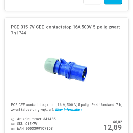
PCE 015-7V CEE-contactstop 16A 500V 5-polig zwart
7h IP44
PCE CEE-contactstop, recht, 16 A, 500 V, 5-polig, IP44. Uurstand: 7 h,
zwart (afbeelding wijkt af).
Meer informatie »
Artikelnummer:
341485
46,02
SKU:
015-7V
12,89
EAN:
9003399107108