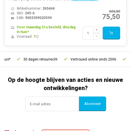
Artikelnummer:
265444
606,80
SKU:
245-6
75,50
EAN:
9003399020599
Voor maandag 21u besteld, dinsdag
in huis*
Voorraad:
7
30 dagen retourrecht
Vertrouwd online sinds 2006
Gratis ver
Op de hoogte blijven van acties en nieuwe
ontwikkelingen?
Abonneer