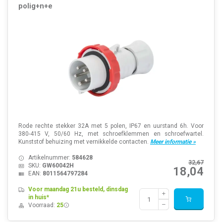
polig+n+e
Rode rechte stekker 32A met 5 polen, IP67 en uurstand 6h. Voor
380-415 V, 50/60 Hz, met schroefklemmen en schroefwartel.
Kunststof behuizing met vernikkelde contacten.
Meer informatie »
Artikelnummer:
584628
32,67
SKU:
GW60042H
18,04
EAN:
8011564797284
Voor maandag 21u besteld, dinsdag
in huis*
Voorraad:
25