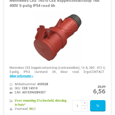
Mennekes CEE 14510 CEE koppelcontactstop 16A
400V 5-polig IP54 rood 6h
Mennekes CEE koppelcontactstop (contrastekker), 16 A, 380 - 415 V,
5-polig, IP54. Uurstand: 6h, kleur: rood. ErgoCONTACT.
Meer informatie »
Artikelnummer:
459528
20,09
SKU:
CEE 14510
6,56
EAN:
4015394289357
Voor maandag 21u besteld, dinsdag
in huis*
Voorraad:
86