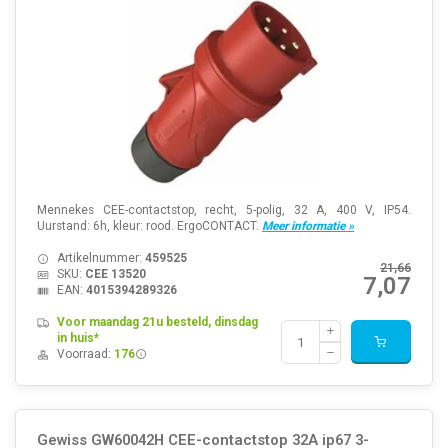
Mennekes CEE-contactstop, recht, 5-polig, 32 A, 400 V, IP54.
Uurstand: 6h, kleur: rood. ErgoCONTACT.
Meer informatie »
Artikelnummer:
459525
21,66
SKU:
CEE 13520
7,07
EAN:
4015394289326
Voor maandag 21u besteld, dinsdag
in huis*
Voorraad:
176
Gewiss GW60042H CEE-contactstop 32A ip67 3-