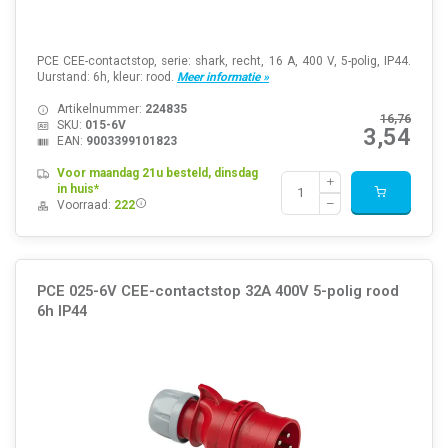
PCE CEE-contactstop, serie: shark, recht, 16 A, 400 V, 5-polig, IP44.
Uurstand: 6h, kleur: rood.
Meer informatie »
Artikelnummer:
224835
16,76
SKU:
015-6V
3,54
EAN:
9003399101823
Voor maandag 21u besteld, dinsdag
in huis*
Voorraad:
222
PCE 025-6V CEE-contactstop 32A 400V 5-polig rood
6h IP44