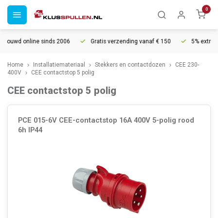
0
ine sinds 2006
Gratis verzending vanaf € 150
5% extra korting vana
Home
Installatiemateriaal
Stekkers en contactdozen
CEE 230-
400V
CEE contactstop 5 polig
CEE contactstop 5 polig
PCE 015-6V CEE-contactstop 16A 400V 5-polig rood
6h IP44