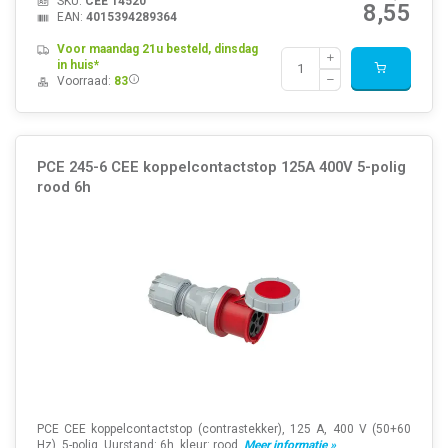
SKU:
CEE 14520
8,55
EAN:
4015394289364
Voor maandag 21u besteld, dinsdag
in huis*
Voorraad:
83
PCE 245-6 CEE koppelcontactstop 125A 400V 5-polig
rood 6h
PCE CEE koppelcontactstop (contrastekker), 125 A, 400 V (50+60
Hz), 5-polig. Uurstand: 6h, kleur: rood.
Meer informatie »