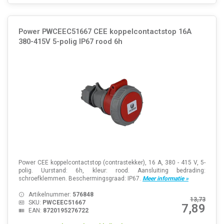
Power PWCEEC51667 CEE koppelcontactstop 16A
380-415V 5-polig IP67 rood 6h
Power CEE koppelcontactstop (contrastekker), 16 A, 380 - 415 V, 5-
polig. Uurstand: 6h, kleur: rood. Aansluiting bedrading:
schroefklemmen. Beschermingsgraad: IP67.
Meer informatie »
Artikelnummer:
576848
13,73
SKU:
PWCEEC51667
7,89
EAN:
8720195276722