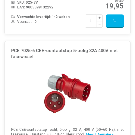
61,37
SKU:
025-7V
19,95
EAN:
9003399132292
Verwachte levertijd: 1-2 weken
Voorraad:
0
PCE 7025-6 CEE-contactstop 5-polig 32A 400V met
fasewissel
PCE CEE-contactstop recht, 5-polig, 32 A, 400 V (50+60 Hz), met
fasewissel. Uurstand: 6 uur. IP44, kleur: rood.
Meer informatie »