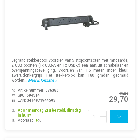
Legrand stekkerdoos voorzien van 5 stopcontacten met randaarde,
2 USB poorten (1x USB-A en 1x USB-C) een aan/uit schakelaar en
overspanningsbeveiliging. Voorzien van 1,5 meter snoer, kleur:
zwart/donkergrijs. Het stekkerblok kan 180 graden gedraaid
worden...
Meer informatie »
Artikelnummer:
576380
45,22
SKU:
694514
29,70
EAN:
3414971944503
Voor maandag 21u besteld, dinsdag
in huis*
Voorraad:
6