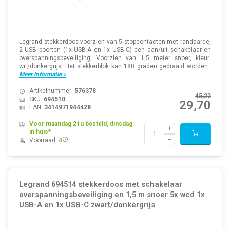
Legrand stekkerdoos voorzien van 5 stopcontacten met randaarde,
2 USB poorten (1x USB-A en 1x USB-C) een aan/uit schakelaar en
overspanningsbeveiliging. Voorzien van 1,5 meter snoer, kleur:
wit/donkergrijs. Het stekkerblok kan 180 graden gedraaid worden.
Meer informatie »
Artikelnummer:
576378
45,22
SKU:
694510
29,70
EAN:
3414971944428
Voor maandag 21u besteld, dinsdag
in huis*
Voorraad:
4
Legrand 694514 stekkerdoos met schakelaar
overspanningsbeveiliging en 1,5 m snoer 5x wcd 1x
USB-A en 1x USB-C zwart/donkergrijs