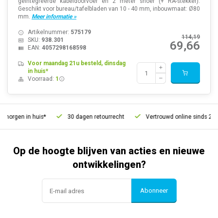
geïntegreerde kabeldoorvoer en 2 meter snoer (+ RA-stekker).
Geschikt voor bureau/tafelbladen van 10 - 40 mm, inbouwmaat: Ø80
mm.
Meer informatie »
Artikelnummer:
575179
114,19
SKU:
938.301
69,66
EAN:
4057298168598
Voor maandag 21u besteld, dinsdag
in huis*
Voorraad:
1
morgen in huis*
30 dagen retourrecht
Vertrouwd online sinds 2006
Op de hoogte blijven van acties en nieuwe
ontwikkelingen?
Abonneer