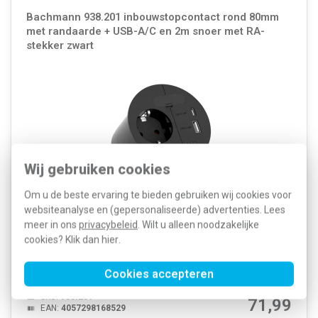
Bachmann 938.201 inbouwstopcontact rond 80mm
met randaarde + USB-A/C en 2m snoer met RA-
stekker zwart
Wij gebruiken cookies
Om u de beste ervaring te bieden gebruiken wij cookies voor
websiteanalyse en (gepersonaliseerde) advertenties. Lees
Bachmann inbouwstopcontact, rond, zwart. Voorzien van 1
meer in ons
privacybeleid
. Wilt u alleen noodzakelijke
stopcontact met randaarde, 2 USB poorten (1x USB-A en 1x USB-C),
cookies? Klik dan
hier
.
geïntegreerde kabeldoorvoer en 2 meter snoer (+ RA-stekker).
Geschikt voor bureau/tafelbladen van 10 - 40 mm, inbouwmaat: Ø80
mm.
Meer informatie »
Cookies accepteren
Artikelnummer:
575177
114,19
SKU:
938.201
71,99
EAN:
4057298168529