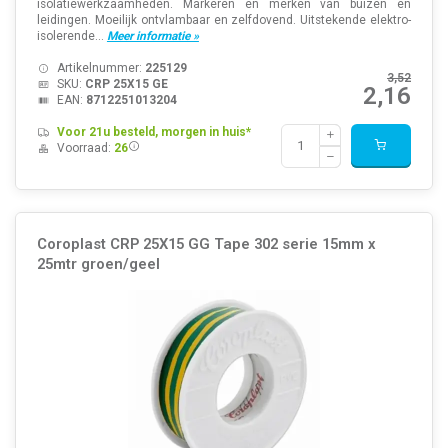
isolatiewerkzaamheden. Markeren en merken van buizen en
leidingen. Moeilijk ontvlambaar en zelfdovend. Uitstekende elektro-
isolerende...
Meer informatie »
Artikelnummer:
225129
3,52
SKU:
CRP 25X15 GE
2,16
EAN:
8712251013204
Voor 21u besteld, morgen in huis*
Voorraad:
26
Coroplast CRP 25X15 GG Tape 302 serie 15mm x
25mtr groen/geel