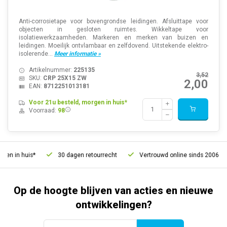
Anti-corrosietape voor bovengrondse leidingen. Afsluittape voor
objecten in gesloten ruimtes. Wikkeltape voor
isolatiewerkzaamheden. Markeren en merken van buizen en
leidingen. Moeilijk ontvlambaar en zelfdovend. Uitstekende elektro-
isolerende...
Meer informatie »
Artikelnummer:
225135
3,52
SKU:
CRP 25X15 ZW
2,00
EAN:
8712251013181
Voor 21u besteld, morgen in huis*
Voorraad:
98
in huis*
30 dagen retourrecht
Vertrouwd online sinds 2006
Op de hoogte blijven van acties en nieuwe
ontwikkelingen?