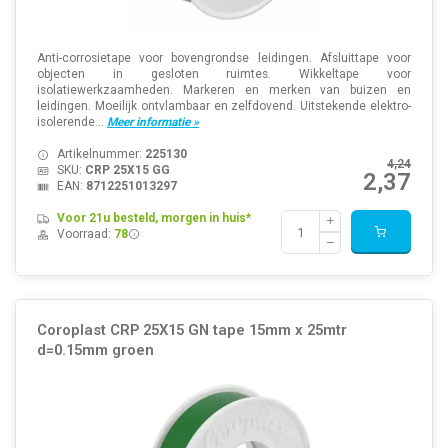
Anti-corrosietape voor bovengrondse leidingen. Afsluittape voor
objecten in gesloten ruimtes. Wikkeltape voor
isolatiewerkzaamheden. Markeren en merken van buizen en
leidingen. Moeilijk ontvlambaar en zelfdovend. Uitstekende elektro-
isolerende...
Meer informatie »
Artikelnummer:
225130
4,24
SKU:
CRP 25X15 GG
2,37
EAN:
8712251013297
Voor 21u besteld, morgen in huis*
Voorraad:
78
Coroplast CRP 25X15 GN tape 15mm x 25mtr
d=0.15mm groen