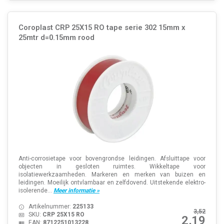
Coroplast CRP 25X15 RO tape serie 302 15mm x
25mtr d=0.15mm rood
Anti-corrosietape voor bovengrondse leidingen. Afsluittape voor
objecten in gesloten ruimtes. Wikkeltape voor
isolatiewerkzaamheden. Markeren en merken van buizen en
leidingen. Moeilijk ontvlambaar en zelfdovend. Uitstekende elektro-
isolerende...
Meer informatie »
Artikelnummer:
225133
3,52
SKU:
CRP 25X15 RO
2,19
EAN:
8712251013228