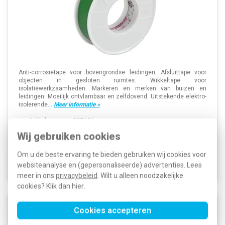
Anti-corrosietape voor bovengrondse leidingen. Afsluittape voor
objecten in gesloten ruimtes. Wikkeltape voor
isolatiewerkzaamheden. Markeren en merken van buizen en
leidingen. Moeilijk ontvlambaar en zelfdovend. Uitstekende elektro-
isolerende...
Meer informatie »
Artikelnummer:
225131
3,52
SKU:
CRP 25X15 GN
2,19
Wij gebruiken cookies
EAN:
8712251013211
Voor 21u besteld, morgen in huis*
Om u de beste ervaring te bieden gebruiken wij cookies voor
Voorraad:
37
websiteanalyse en (gepersonaliseerde) advertenties. Lees
meer in ons
privacybeleid
. Wilt u alleen noodzakelijke
cookies? Klik dan
hier
.
Coroplast CRP 25X15 GS tape 15mm x 25mtr
Cookies accepteren
d=0.15mm grijs