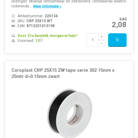
leidingen. Moeilijk ontvlambaar en zelfdovend. Uitstekende elektro-
isolerende...
Meer informatie »
Artikelnummer:
225134
3,52
SKU:
CRP 25X15 WT
2,08
EAN:
8712251013198
Voor 21u besteld, morgen in huis*
Voorraad:
13
Coroplast CRP 25X15 ZW tape serie 302 15mm x
25mtr d=0.15mm zwart