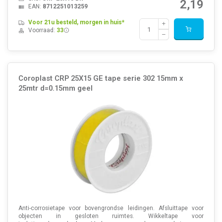
2,19
EAN:
8712251013259
Voor 21u besteld, morgen in huis*
Voorraad:
33
Coroplast CRP 25X15 GE tape serie 302 15mm x
25mtr d=0.15mm geel
Anti-corrosietape voor bovengrondse leidingen. Afsluittape voor
objecten in gesloten ruimtes. Wikkeltape voor