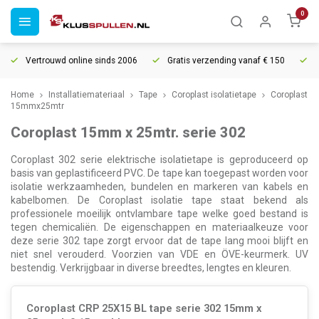
0
Vertrouwd online sinds 2006
Gratis verzending vanaf € 150
5% ext
Home
Installatiemateriaal
Tape
Coroplast isolatietape
Coroplast
15mmx25mtr
Coroplast 15mm x 25mtr. serie 302
Coroplast 302 serie elektrische isolatietape is geproduceerd op
basis van geplastificeerd PVC. De tape kan toegepast worden voor
isolatie werkzaamheden, bundelen en markeren van kabels en
kabelbomen. De Coroplast isolatie tape staat bekend als
professionele moeilijk ontvlambare tape welke goed bestand is
tegen chemicaliën. De eigenschappen en materiaalkeuze voor
deze serie 302 tape zorgt ervoor dat de tape lang mooi blijft en
niet snel verouderd. Voorzien van VDE en ÖVE-keurmerk. UV
bestendig. Verkrijgbaar in diverse breedtes, lengtes en kleuren.
Coroplast CRP 25X15 BL tape serie 302 15mm x