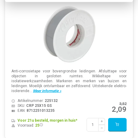
Anti-corrosietape voor bovengrondse leidingen. Afsluittape voor
objecten in gesloten ruimtes. Wikkeltape voor
isolatiewerkzaamheden. Markeren en merken van buizen en
leidingen. Moeilijk ontvlambaar en zelfdovend. Uitstekende elektro-
isolerende...
Meer informatie »
Artikelnummer:
225132
3,52
SKU:
CRP 25X15 GS
2,09
EAN:
8712251013235
Voor 21u besteld, morgen in huis*
Voorraad:
25