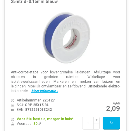
25mtr d=0.15mm blauw
Anti-corrosietape voor bovengrondse leidingen. Afsluittape voor
objecten in gesloten ruimtes. Wikkeltape voor
isolatiewerkzaamheden. Markeren en merken van buizen en
leidingen. Moeilijk ontvlambaar en zelfdovend. Uitstekende elektro-
isolerende...
Meer informatie »
Artikelnummer:
225127
3,52
SKU:
CRP 25X15 BL
2,09
EAN:
8712251013242
Voor 21u besteld, morgen in huis*
Voorraad:
30