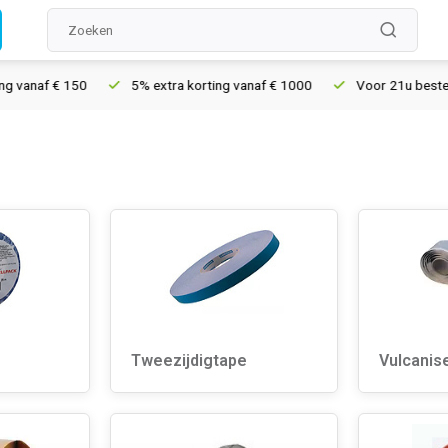
 vanaf € 150
5% extra korting vanaf € 1000
Voor 21u besteld,
Tweezijdigtape
Vulcanis