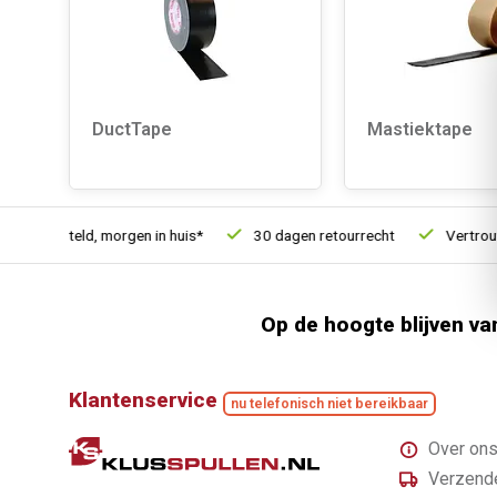
DuctTape
Mastiektape
21u besteld, morgen in huis*
30 dagen retourrecht
Vertrouwd
Op de hoogte blijven va
Klantenservice
nu telefonisch niet bereikbaar
Over on
Verzende