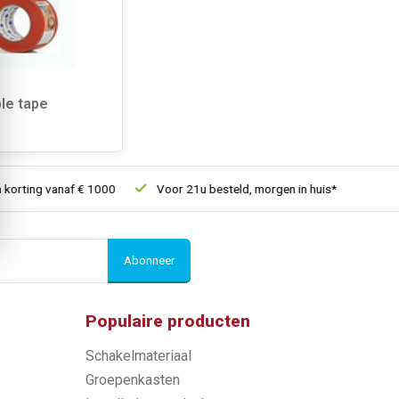
le tape
orting vanaf € 1000
Voor 21u besteld, morgen in huis*
30 da
Abonneer
Populaire producten
Schakelmateriaal
Groepenkasten