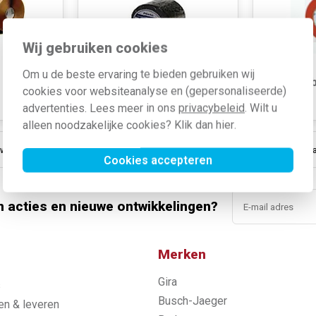
Wij gebruiken cookies
Om u de beste ervaring te bieden gebruiken wij
Isolatietape diverse
Removab
cookies voor websiteanalyse en (gepersonaliseerde)
merken
outdoor
advertenties. Lees meer in ons
privacybeleid
. Wilt u
alleen noodzakelijke cookies? Klik dan
hier
.
 online sinds 2006
Gratis verzending vanaf € 150
5% extra k
Cookies accepteren
n acties en nieuwe ontwikkelingen?
Merken
Gira
s
Busch-Jaeger
n & leveren