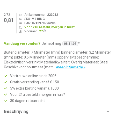
2,72
Artikelnummer:
223042
SKU:
M3 RING
0,81
EAN:
8712978996286
Voor 21u besteld, morgen in huis*
Voorraad:
27
Vandaag verzonden?
Je hebt nog
*
08
:
41
:
04
Buitendiameter: 7 Millimeter (mm) Binnendiameter: 3,2 Millimeter
(mm) Dikte: 0,5 Millimeter (mm) Oppervlaktebescherming:
Elektrolytisch verzinkt Materiaalkwaliteit: Overig Materiaal: Staal
Geschikt voor boutmaat (metr...
Meer informatie »
Vertrouwd online sinds 2006
Gratis verzending vanaf € 150
5% extra korting vanaf € 1000
Voor 21u besteld, morgen in huis*
30 dagen retourrecht
Beschrijving