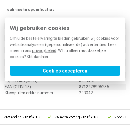
Technische specificaties
Specificatie
Waarde
Buitendiameter
7 Millimeter (mm)
Wij gebruiken cookies
Binnendiameter
3,2 Millimeter (mm)
Dikte
0,5 Millimeter (mm)
Om u de beste ervaring te bieden gebruiken wij cookies voor
Oppervlaktebescherming
Elektrolytisch verzinkt
websiteanalyse en (gepersonaliseerde) advertenties. Lees
Materiaalkwaliteit
Overig
meer in ons
privacybeleid
. Wilt u alleen noodzakelijke
Materiaal
Staal
cookies? Klik dan
hier
.
Geschikt voor boutmaat (metrisch)
3
9400854
Cookies accepteren
Type / SKU (MPN)
M3 RING
EAN (GTIN-13)
8712978996286
Klusspullen artikelnummer
223042
s verzending vanaf € 150
5% extra korting vanaf € 1000
Voor 21u b