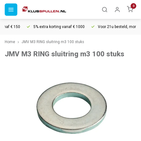
0
anaf € 150
5% extra korting vanaf € 1000
Voor 21u besteld, morgen i
Home
JMV M3 RING sluitring m3 100 stuks
JMV M3 RING sluitring m3 100 stuks