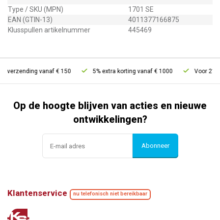
Type / SKU (MPN)
1701 SE
EAN (GTIN-13)
4011377166875
Klusspullen artikelnummer
445469
s verzending vanaf € 150
5% extra korting vanaf € 1000
Voor 21u be
Op de hoogte blijven van acties en nieuwe
ontwikkelingen?
Abonneer
Klantenservice
nu telefonisch niet bereikbaar