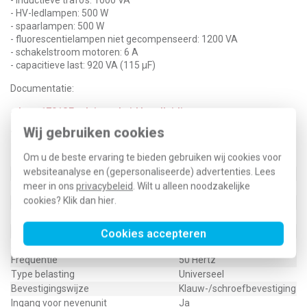
- inductieve trafo's: 1000 VA
- HV-ledlampen: 500 W
- spaarlampen: 500 W
- fluorescentielampen niet gecompenseerd: 1200 VA
- schakelstroom motoren: 6 A
- capacitieve last: 920 VA (115 µF)
Documentatie:
-
Jung 1701SE relaiseenheid handleiding
Wij gebruiken cookies
Technische specificaties
Om u de beste ervaring te bieden gebruiken wij cookies voor
Specificatie
Waarde
websiteanalyse en (gepersonaliseerde) advertenties. Lees
Nom. spanning
230 Volt (V)
meer in ons
privacybeleid
. Wilt u alleen noodzakelijke
Montagewijze
Inbouw (stucwerk)
cookies? Klik dan
hier
.
Samenstelling
Basiselement
Model
Relais
Nom. (meet)stroom
16 Ampère (A)
Cookies accepteren
Aantal kanalen
1
Frequentie
50 Hertz
Type belasting
Universeel
Bevestigingswijze
Klauw-/schroefbevestiging
Ingang voor nevenunit
Ja