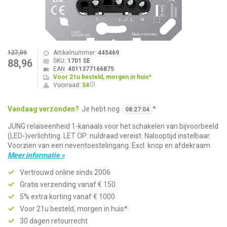
127,09
Artikelnummer:
445469
SKU:
1701 SE
88,96
EAN:
4011377166875
Voor 21u besteld, morgen in huis*
Voorraad:
54
Vandaag verzonden?
Je hebt nog
*
08
:
27
:
03
JUNG relaiseenheid 1-kanaals voor het schakelen van bijvoorbeeld
(LED-)verlichting. LET OP: nuldraad vereist. Nalooptijd instelbaar.
Voorzien van een neventoestelingang. Excl. knop en afdekraam.
Meer informatie »
Vertrouwd online sinds 2006
Gratis verzending vanaf € 150
5% extra korting vanaf € 1000
Voor 21u besteld, morgen in huis*
30 dagen retourrecht