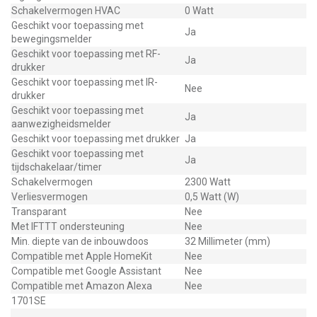
Schakelvermogen HVAC
0 Watt
Geschikt voor toepassing met
Ja
bewegingsmelder
Geschikt voor toepassing met RF-
Ja
drukker
Geschikt voor toepassing met IR-
Nee
drukker
Geschikt voor toepassing met
Ja
aanwezigheidsmelder
Geschikt voor toepassing met drukker
Ja
Geschikt voor toepassing met
Ja
tijdschakelaar/timer
Schakelvermogen
2300 Watt
Verliesvermogen
0,5 Watt (W)
Transparant
Nee
Met IFTTT ondersteuning
Nee
Min. diepte van de inbouwdoos
32 Millimeter (mm)
Compatible met Apple HomeKit
Nee
Compatible met Google Assistant
Nee
Compatible met Amazon Alexa
Nee
1701SE