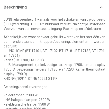
Beschrijving
JUNG relaiseenheid 1-kanaals voor het schakelen van bijvoorbeeld
(LED-)verlichting. LET OP: nuldraad vereist. Nalooptijd instelbaar.
Voorzien van een neventoestelingang. Excl. knop en afdekraam.
Afhankelijk van waar het voor gebruikt wordt kan het met één van
de onderstaande knoppen/bedieningselementen worden
gebruikt:
- JUNG HOME (BT 17101, BT 17102, BT 17181, BT 17182, BT 1791,
BT 17361)
- eNet (FM 1700, FM 1701)
- LB Management (enkelvoudige tastknop 1700, timer display
1750 D, bewegingsmelders 17180 en 17280, kamerthermostaat
display 1790 D)
KNX RF ( 10911 ST RF, 10921 ST RF
Belasting/aansluitvermogen:
- gloeilampen: 2300 W
- HV-halogeenlampen: 2300 W
- elektronische trafo's: 1500 W