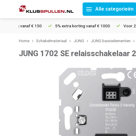
Alle categorieën
ding vanaf € 150
5% extra korting vanaf € 1000
Voor 21u best
Home
Schakelmateriaal
JUNG
JUNG basiselementen
JUNG 1702 SE relaisschakelaar 