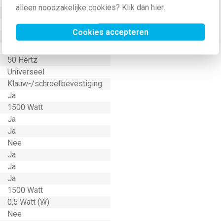
Inbouw (stucwerk)
alleen noodzakelijke cookies? Klik dan
hier
.
Basiselement
Relais
Cookies accepteren
16 Ampère (A)
2
50 Hertz
Universeel
Klauw-/schroefbevestiging
Ja
1500 Watt
Ja
Ja
Nee
Ja
Ja
Ja
1500 Watt
0,5 Watt (W)
Nee