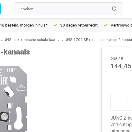
eld, morgen in huis*
30 dagen retourrecht
Vertrouwd online 
JUNG elektronische schakelaar
JUNG 1702 SE relaisschakelaar 2-kanaa
2-kanaals
206,35
144,45
-
JUNG 2-ka
verlichtin
uitgangen.