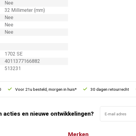
Nee
32 Millimeter (mm)
Nee
Nee
Nee
1702 SE
4011377166882
513231
Voor 21u besteld, morgen in huis*
30 dagen retourrecht
V
n acties en nieuwe ontwikkelingen?
Merken