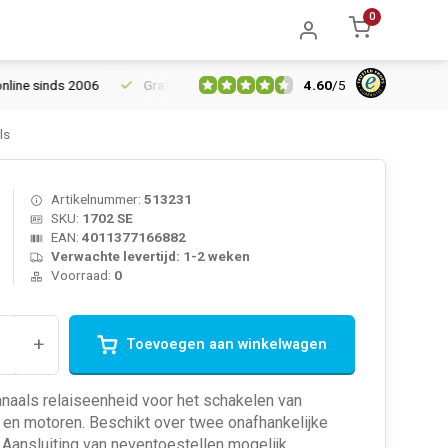
0
4.60
/
5
sinds 2006
Gratis verzending vanaf € 150
5% extra korting va
ls
Artikelnummer:
513231
SKU:
1702 SE
EAN:
4011377166882
Verwachte levertijd: 1-2 weken
Voorraad:
0
+
Toevoegen aan winkelwagen
naals relaiseenheid voor het schakelen van
g en motoren. Beschikt over twee onafhankelijke
 Aansluiting van neventoestellen mogelijk.