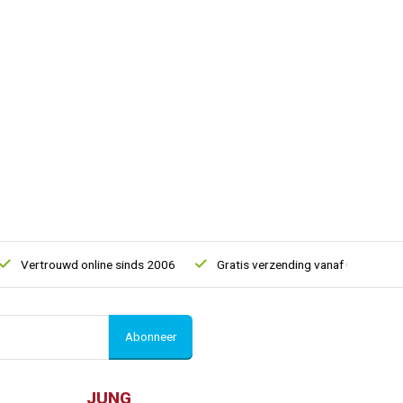
ertrouwd online sinds 2006
Gratis verzending vanaf € 150
5%
Abonneer
JUNG