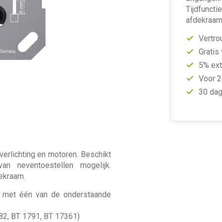
Tijdfuncti
afdekraam
Vertro
Gratis
5% ext
Voor 2
30 dag
erlichting en motoren. Beschikt
van neventoestellen mogelijk.
dekraam.
et met één van de onderstaande
2, BT 1791, BT 17361)