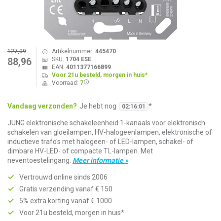
127,09
Artikelnummer:
445470
SKU:
1704 ESE
88,96
EAN:
4011377166899
Voor 21u besteld, morgen in huis*
Voorraad:
7
Vandaag verzonden?
Je hebt nog
*
02
:
16
:
01
JUNG elektronische schakeleenheid 1-kanaals voor elektronisch
schakelen van gloeilampen, HV-halogeenlampen, elektronische of
inductieve trafo's met halogeen- of LED-lampen, schakel- of
dimbare HV-LED- of compacte TL-lampen. Met
neventoestelingang.
Meer informatie »
Vertrouwd online sinds 2006
Gratis verzending vanaf € 150
5% extra korting vanaf € 1000
Voor 21u besteld, morgen in huis*