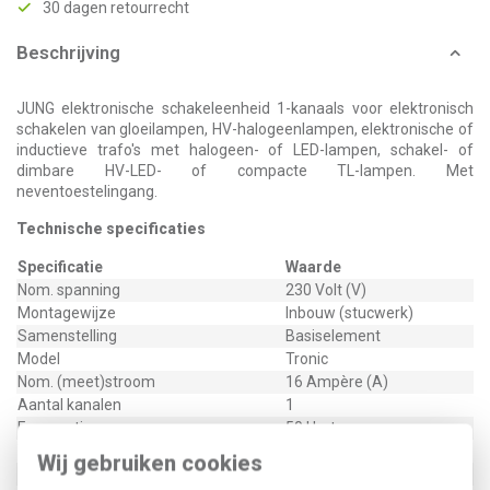
30 dagen retourrecht
Beschrijving
JUNG elektronische schakeleenheid 1-kanaals voor elektronisch
schakelen van gloeilampen, HV-halogeenlampen, elektronische of
inductieve trafo's met halogeen- of LED-lampen, schakel- of
dimbare HV-LED- of compacte TL-lampen. Met
neventoestelingang.
Technische specificaties
Specificatie
Waarde
Nom. spanning
230 Volt (V)
Montagewijze
Inbouw (stucwerk)
Samenstelling
Basiselement
Model
Tronic
Nom. (meet)stroom
16 Ampère (A)
Aantal kanalen
1
Frequentie
50 Hertz
Type belasting
Overig
Wij gebruiken cookies
Bevestigingswijze
Klauw-/schroefbevestiging