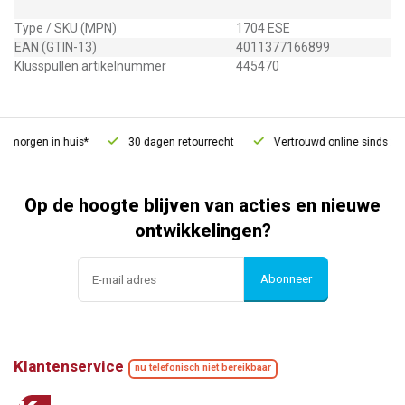
Type / SKU (MPN)
1704 ESE
EAN (GTIN-13)
4011377166899
Klusspullen artikelnummer
445470
 morgen in huis*
30 dagen retourrecht
Vertrouwd online sinds 200
Op de hoogte blijven van acties en nieuwe
ontwikkelingen?
Abonneer
Klantenservice
nu telefonisch niet bereikbaar