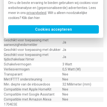
Ingang voor nevenunit
Ja
Om u de beste ervaring te bieden gebruiken wij cookies voor
Schakelvermogen HVAC
20 Watt
websiteanalyse en (gepersonaliseerde) advertenties. Lees
Geschikt voor toepassing met
meer in ons
privacybeleid
. Wilt u alleen noodzakelijke
Ja
bewegingsmelder
cookies? Klik dan
hier
.
Geschikt voor toepassing met RF-
Ja
drukker
Cookies accepteren
Geschikt voor toepassing met IR-
Nee
drukker
Geschikt voor toepassing met
Ja
aanwezigheidsmelder
Geschikt voor toepassing met drukker
Ja
Geschikt voor toepassing met
Ja
tijdschakelaar/timer
Schakelvermogen
3 Watt
Verliesvermogen
0,5 Watt (W)
Transparant
Nee
Met IFTTT ondersteuning
Nee
Min. diepte van de inbouwdoos
32 Millimeter (mm)
Compatible met Apple HomeKit
Nee
Compatible met Google Assistant
Nee
Compatible met Amazon Alexa
Nee
1704ESE