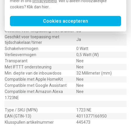
meer in ons
privacybeleid
. Wilt u alleen noodzakelijke
drukker
cookies? Klik dan
hier
.
Geschikt voor toepassing met IR-
Nee
drukker
Geschikt voor toepassing met
Cookies accepteren
Ja
aanwezigheidsmelder
Geschikt voor toepassing met drukker
Ja
Geschikt voor toepassing met
Ja
tijdschakelaar/timer
Schakelvermogen
0 Watt
Verliesvermogen
0,5 Watt (W)
Transparant
Nee
Met IFTTT ondersteuning
Nee
Min. diepte van de inbouwdoos
32 Millimeter (mm)
Compatible met Apple HomeKit
Nee
Compatible met Google Assistant
Nee
Compatible met Amazon Alexa
Nee
1723NE
Type / SKU (MPN)
1723 NE
EAN (GTIN-13)
4011377166950
Klusspullen artikelnummer
445473