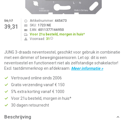
56,17
Artikelnummer:
445473
SKU:
1723 NE
39,31
EAN:
4011377166950
Voor 21u besteld, morgen in huis*
Voorraad:
31
JUNG 3-draads neventoestel, geschikt voor gebruik in combinatie
met een dimmer of bewegingssensoren. Let op: dit is een
neventoestel en functioneert niet als zelfstandige schakelactor!
Excl. tastdimmerknop en afdekraam.
Meer informatie »
Vertrouwd online sinds 2006
Gratis verzending vanaf € 150
5% extra korting vanaf € 1000
Voor 21u besteld, morgen in huis*
30 dagen retourrecht
Beschrijving