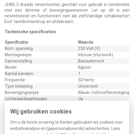
JUNG 3-draads neventoestel, geschikt voor gebruik in combinatie
met een dimmer of bewegingssensoren. Let op: dit is een
neventoestel en functioneert niet als zelfstandige schakelactor!
Excl. tastdimmerknop en afdekraam.
Technische specificaties
Specificatie
Waarde
Nom. spanning
230 Volt (V)
Montagewijze
Inbouw (stucwerk)
Samenstelling
Basiselement
Model
Bijpost
Aantal kanalen
1
Frequentie
50 Hertz
Type belasting
Universeel
Bevestigingswijze
Klauw-/schroefbevestiging
Lichtwaardegeheugen
Ja
Ingang voor nevenunit
Nee
Wij gebruiken cookies
Schakelvermogen HVAC
0 Watt
Geschikt voor toepassing met
Ja
Om u de beste ervaring te bieden gebruiken wij cookies voor
bewegingsmelder
websiteanalyse en (gepersonaliseerde) advertenties. Lees
Geschikt voor toepassing met RF-
Ja