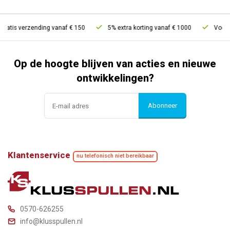
ratis verzending vanaf € 150
5% extra korting vanaf € 1000
Voor 21
Op de hoogte blijven van acties en nieuwe
ontwikkelingen?
Abonneer
Klantenservice
nu telefonisch niet bereikbaar
0570-626255
info@klusspullen.nl