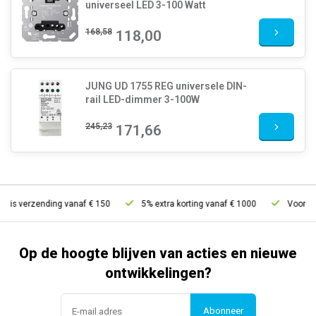
universeel LED 3-100 Watt
168,58
118,00
JUNG UD 1755 REG universele DIN-
rail LED-dimmer 3-100W
245,23
171,66
tis verzending vanaf € 150
5% extra korting vanaf € 1000
Voor 21u 
Op de hoogte blijven van acties en nieuwe
ontwikkelingen?
Abonneer