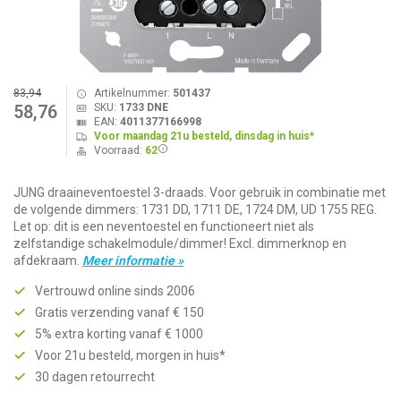
83,94
Artikelnummer:
501437
SKU:
1733 DNE
58,76
EAN:
4011377166998
Voor maandag 21u besteld, dinsdag in huis*
Voorraad:
62
JUNG draaineventoestel 3-draads. Voor gebruik in combinatie met
de volgende dimmers: 1731 DD, 1711 DE, 1724 DM, UD 1755 REG.
Let op: dit is een neventoestel en functioneert niet als
zelfstandige schakelmodule/dimmer! Excl. dimmerknop en
afdekraam.
Meer informatie »
Vertrouwd online sinds 2006
Gratis verzending vanaf € 150
5% extra korting vanaf € 1000
Voor 21u besteld, morgen in huis*
30 dagen retourrecht