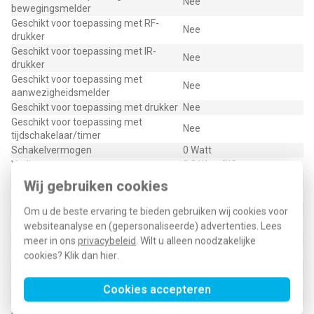
Nee
bewegingsmelder
Geschikt voor toepassing met RF-
Nee
drukker
Geschikt voor toepassing met IR-
Nee
drukker
Geschikt voor toepassing met
Nee
aanwezigheidsmelder
Geschikt voor toepassing met drukker
Nee
Geschikt voor toepassing met
Nee
tijdschakelaar/timer
Schakelvermogen
0 Watt
Verliesvermogen
0,3 Watt (W)
Transparant
Nee
Wij gebruiken cookies
Met IFTTT ondersteuning
Nee
Min. diepte van de inbouwdoos
32 Millimeter (mm)
Om u de beste ervaring te bieden gebruiken wij cookies voor
Compatible met Apple HomeKit
Nee
websiteanalyse en (gepersonaliseerde) advertenties. Lees
Compatible met Google Assistant
Nee
meer in ons
privacybeleid
. Wilt u alleen noodzakelijke
Compatible met Amazon Alexa
Nee
cookies? Klik dan
hier
.
1733DNE
Cookies accepteren
Type / SKU (MPN)
1733 DNE
EAN (GTIN-13)
4011377166998