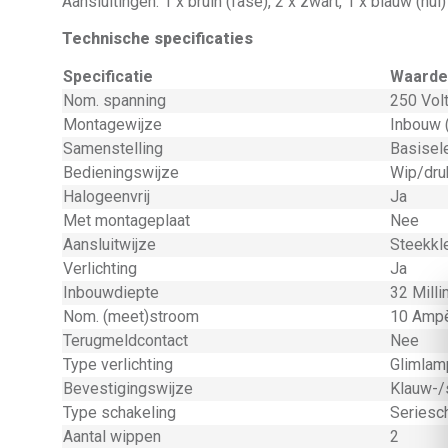
Aansluitingen: 1 x bruin (fase), 2 x zwart, 1 x blauw (nu
Technische specificaties
Specificatie
Waarde
Nom. spanning
250 Volt
Montagewijze
Inbouw 
Samenstelling
Basisel
Bedieningswijze
Wip/dru
Halogeenvrij
Ja
Met montageplaat
Nee
Aansluitwijze
Steekk
Verlichting
Ja
Inbouwdiepte
32 Mill
Nom. (meet)stroom
10 Ampè
Terugmeldcontact
Nee
Type verlichting
Glimlam
Bevestigingswijze
Klauw-/
Type schakeling
Seriesc
Aantal wippen
2