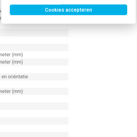
Cookies accepteren
kelstroom voor
centielampen (AX)
imeter (mm)
imeter (mm)
 en oriëntatie
imeter (mm)