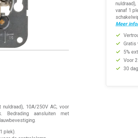
nuldraad),
vanaf 1 pl
schakelwi
Meer info
Vertro
Gratis
5% ext
Voor 2
30 dag
st nuldraad), 10A/250V AC, voor
. Bedrading aansluiten met
lauwbevestiging.
1 plek).