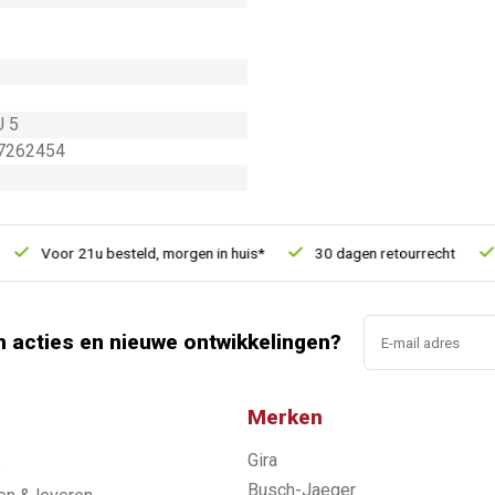
U 5
7262454
Voor 21u besteld, morgen in huis*
30 dagen retourrecht
Ver
n acties en nieuwe ontwikkelingen?
Merken
Gira
s
Busch-Jaeger