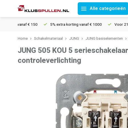
Alle categorieën
ing vanaf € 150
5% extra korting vanaf € 1000
Voor 21u beste
Home
Schakelmateriaal
JUNG
JUNG basiselementen
JUNG 505 KOU 5 serieschakelaa
controleverlichting