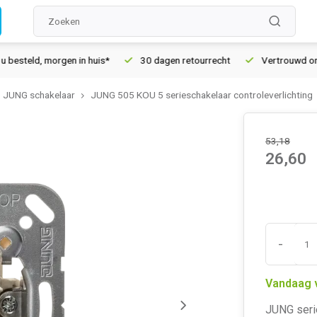
ld, morgen in huis*
30 dagen retourrecht
Vertrouwd online s
JUNG schakelaar
JUNG 505 KOU 5 serieschakelaar controleverlichting
r
53,18
26,60
-
Vandaag 
JUNG serie