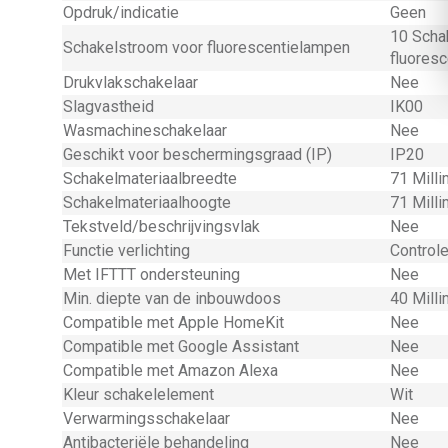
Opdruk/indicatie
Geen
10 Scha
Schakelstroom voor fluorescentielampen
fluores
Drukvlakschakelaar
Nee
Slagvastheid
IK00
Wasmachineschakelaar
Nee
Geschikt voor beschermingsgraad (IP)
IP20
Schakelmateriaalbreedte
71 Mill
Schakelmateriaalhoogte
71 Mill
Tekstveld/beschrijvingsvlak
Nee
Functie verlichting
Controle
Met IFTTT ondersteuning
Nee
Min. diepte van de inbouwdoos
40 Mill
Compatible met Apple HomeKit
Nee
Compatible met Google Assistant
Nee
Compatible met Amazon Alexa
Nee
Kleur schakelelement
Wit
Verwarmingsschakelaar
Nee
Antibacteriële behandeling
Nee