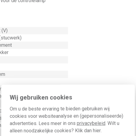
l) voor de controlelamp
 (V)
(stucwerk)
ement
kker
lem
imeter (mm)
re (A)
Wij gebruiken cookies
Om u de beste ervaring te bieden gebruiken wij
p
cookies voor websiteanalyse en (gepersonaliseerde)
schroefbevestiging
advertenties. Lees meer in ons
privacybeleid
. Wilt u
hakelaar
alleen noodzakelijke cookies? Klik dan
hier
.