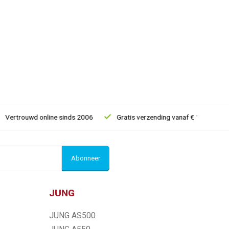
trouwd online sinds 2006
Gratis verzending vanaf € 150
5% e
Abonneer
JUNG
JUNG AS500