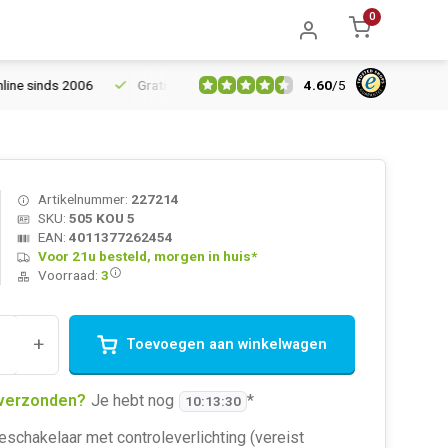
0
4.60
/
5
inds 2006
Gratis verzending vanaf € 150
5% extra korting van
Artikelnummer:
227214
SKU:
505 KOU 5
EAN:
4011377262454
Voor 21u besteld, morgen in huis*
Voorraad:
3
+
Toevoegen aan winkelwagen
verzonden?
Je hebt nog
*
10
:
13
:
29
schakelaar met controleverlichting (vereist