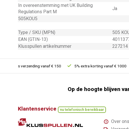
In overeenstemming met UK Building
Ja
Regulations Part M
505KOU5
Type / SKU (MPN)
505 KO
EAN (GTIN-13)
401137
Klusspullen artikelnummer
227214
Gratis verzending vanaf € 150
5% extra korting vanaf € 1000
Op de hoogte blijven va
Klantenservice
nu telefonisch bereikbaar
Over on