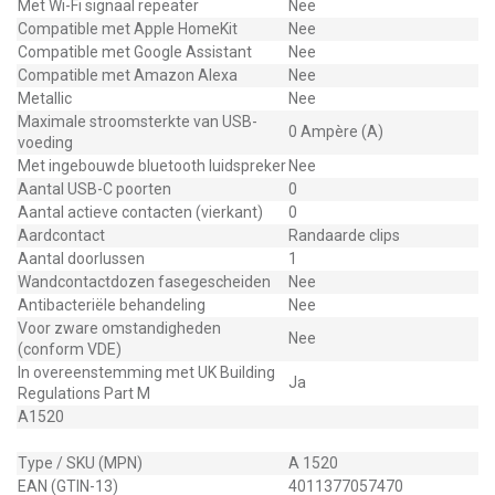
Met Wi-Fi signaal repeater
Nee
Compatible met Apple HomeKit
Nee
Compatible met Google Assistant
Nee
Compatible met Amazon Alexa
Nee
Metallic
Nee
Maximale stroomsterkte van USB-
0 Ampère (A)
voeding
Met ingebouwde bluetooth luidspreker
Nee
Aantal USB-C poorten
0
Aantal actieve contacten (vierkant)
0
Aardcontact
Randaarde clips
Aantal doorlussen
1
Wandcontactdozen fasegescheiden
Nee
Antibacteriële behandeling
Nee
Voor zware omstandigheden
Nee
(conform VDE)
In overeenstemming met UK Building
Ja
Regulations Part M
A1520
Type / SKU (MPN)
A 1520
EAN (GTIN-13)
4011377057470