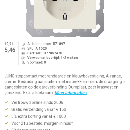
10,91
Artikelnummer:
571897
SKU:
A 1520
5,46
EAN:
4011377057470
Verwachte levertijd: 1-2 weken
Voorraad:
0
JUNG stopcontact met randaarde en klauwbevestiging, A-range,
crème. Bedrading aansluiten met insteekklemmen, de draagring is
aangesloten op de aardverbinding. Duroplast, zeer krasvast en
glanzend. Excl. afdekraam.
Meer informatie »
Vertrouwd online sinds 2006
Gratis verzending vanaf € 150
5% extra korting vanaf € 1000
Voor 21u besteld, morgen in huis*