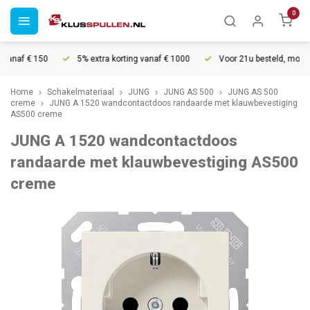
0
anaf € 150
5% extra korting vanaf € 1000
Voor 21u besteld, morgen i
Home
Schakelmateriaal
JUNG
JUNG AS 500
JUNG AS 500
creme
JUNG A 1520 wandcontactdoos randaarde met klauwbevestiging
AS500 creme
JUNG A 1520 wandcontactdoos
randaarde met klauwbevestiging AS500
creme