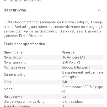
30 dagen retourrecht
Beschrijving
JUNG stopcontact met randaarde en klauwbevestiging, A-range,
crème. Bedrading aansluiten met insteekklemmen, de draagring is
aangesloten op de aardverbinding. Duroplast, zeer krasvast en
glanzend. Excl. afdekraam.
Technische specificaties
Specificatie
Waarde
Nom. stroom
16 Ampère (A)
Nom. spanning
250 Volt (V)
Montagewijze
Inbouw (stucwerk)
Basiselement met centrale
Samenstelling
afdekplaat
Kleur
Wit
Contactdoos CEE 7/3 (type
Model
F)
Halogeenvrij
Ja
Uitvoeringsvorm afdekking
Centraalplaat
Aantal eenheden
1