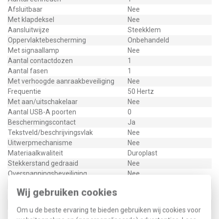
Afsluitbaar
Nee
Met klapdeksel
Nee
Aansluitwijze
Steekklem
Oppervlaktebescherming
Onbehandeld
Met signaallamp
Nee
Aantal contactdozen
1
Aantal fasen
1
Met verhoogde aanraakbeveiliging
Nee
Frequentie
50 Hertz
Met aan/uitschakelaar
Nee
Aantal USB-A poorten
0
Beschermingscontact
Ja
Tekstveld/beschrijvingsvlak
Nee
Uitwerpmechanisme
Nee
Materiaalkwaliteit
Duroplast
Stekkerstand gedraaid
Nee
Overspanningsbeveiliging
Nee
Foutstroombeveiliging
Nee
Wij gebruiken cookies
Geïsoleerde montage
Nee
Materiaal
Kunststof
Om u de beste ervaring te bieden gebruiken wij cookies voor
Bevestigingswijze
Klauw-/schroefbevestiging