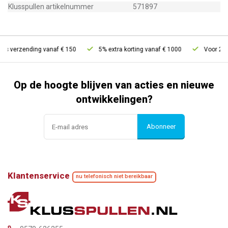
Klusspullen artikelnummer
571897
s verzending vanaf € 150
5% extra korting vanaf € 1000
Voor 21u b
Op de hoogte blijven van acties en nieuwe
ontwikkelingen?
Abonneer
Klantenservice
nu telefonisch niet bereikbaar