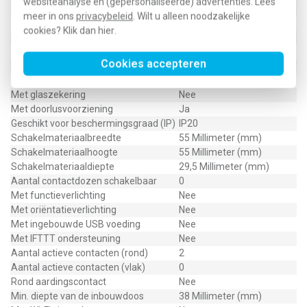
websiteanalyse en (gepersonaliseerde) advertenties. Lees
Opdruk/indicatie
Geen
meer in ons
privacybeleid
. Wilt u alleen noodzakelijke
Montagerichting
Verticaal
cookies? Klik dan
hier
.
RAL-nummer (vergelijkbaar)
1013
Meeschakelende nul
Nee
Cookies accepteren
Transparant
Nee
Uitvoering oppervlakte
Glanzend
Met glaszekering
Nee
Met doorlusvoorziening
Ja
Geschikt voor beschermingsgraad (IP)
IP20
Schakelmateriaalbreedte
55 Millimeter (mm)
Schakelmateriaalhoogte
55 Millimeter (mm)
Schakelmateriaaldiepte
29,5 Millimeter (mm)
Aantal contactdozen schakelbaar
0
Met functieverlichting
Nee
Met oriëntatieverlichting
Nee
Met ingebouwde USB voeding
Nee
Met IFTTT ondersteuning
Nee
Aantal actieve contacten (rond)
2
Aantal actieve contacten (vlak)
0
Rond aardingscontact
Nee
Min. diepte van de inbouwdoos
38 Millimeter (mm)