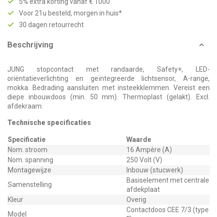
5% extra korting vanaf € 1000
Voor 21u besteld, morgen in huis*
30 dagen retourrecht
Beschrijving
JUNG stopcontact met randaarde, Safety+, LED-
oriëntatieverlichting en geïntegreerde lichtsensor, A-range,
mokka. Bedrading aansluiten met insteekklemmen. Vereist een
diepe inbouwdoos (min. 50 mm). Thermoplast (gelakt). Excl.
afdekraam.
Technische specificaties
Specificatie
Waarde
Nom. stroom
16 Ampère (A)
Nom. spanning
250 Volt (V)
Montagewijze
Inbouw (stucwerk)
Basiselement met centrale
Samenstelling
afdekplaat
Kleur
Overig
Contactdoos CEE 7/3 (type
Model