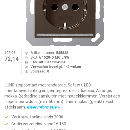
103,06
Artikelnummer:
535838
SKU:
A 1520-O MO LNW
72,14
EAN:
4011377154964
Verwachte levertijd: 1-2 weken
Voorraad:
0
JUNG stopcontact met randaarde, Safety+, LED-
oriëntatieverlichting en geïntegreerde lichtsensor, A-range,
mokka. Bedrading aansluiten met insteekklemmen. Vereist een
diepe inbouwdoos (min. 50 mm). Thermoplast (gelakt). Excl.
afdekraam.
Meer informatie »
Vertrouwd online sinds 2006
Gratis verzending vanaf € 150