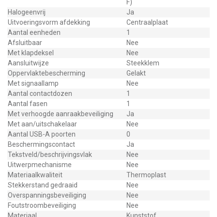
F)
Halogeenvrij
Ja
Uitvoeringsvorm afdekking
Centraalplaat
Aantal eenheden
1
Afsluitbaar
Nee
Met klapdeksel
Nee
Aansluitwijze
Steekklem
Oppervlaktebescherming
Gelakt
Met signaallamp
Nee
Aantal contactdozen
1
Aantal fasen
1
Met verhoogde aanraakbeveiliging
Ja
Met aan/uitschakelaar
Nee
Aantal USB-A poorten
0
Beschermingscontact
Ja
Tekstveld/beschrijvingsvlak
Nee
Uitwerpmechanisme
Nee
Materiaalkwaliteit
Thermoplast
Stekkerstand gedraaid
Nee
Overspanningsbeveiliging
Nee
Foutstroombeveiliging
Nee
Materiaal
Kunststof