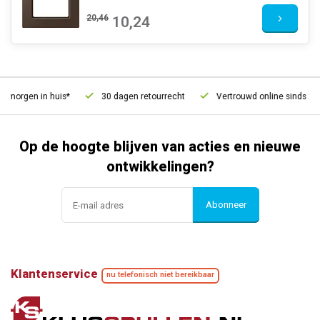
20,46
10,24
morgen in huis*
30 dagen retourrecht
Vertrouwd online sinds 2006
Op de hoogte blijven van acties en nieuwe
ontwikkelingen?
Abonneer
Klantenservice
nu telefonisch niet bereikbaar