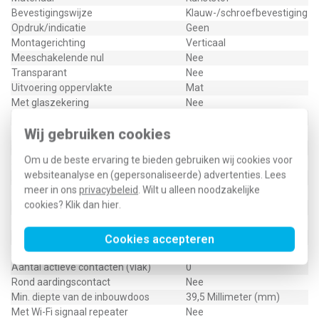
Bevestigingswijze
Klauw-/schroefbevestiging
Opdruk/indicatie
Geen
Montagerichting
Verticaal
Meeschakelende nul
Nee
Transparant
Nee
Uitvoering oppervlakte
Mat
Met glaszekering
Nee
Met doorlusvoorziening
Ja
Wij gebruiken cookies
Geschikt voor beschermingsgraad (IP)
IP20
Schakelmateriaalbreedte
55 Millimeter (mm)
Om u de beste ervaring te bieden gebruiken wij cookies voor
Schakelmateriaalhoogte
55 Millimeter (mm)
websiteanalyse en (gepersonaliseerde) advertenties. Lees
Aantal contactdozen schakelbaar
0
meer in ons
privacybeleid
. Wilt u alleen noodzakelijke
Met functieverlichting
Nee
cookies? Klik dan
hier
.
Met oriëntatieverlichting
Ja
Met ingebouwde USB voeding
Nee
Met IFTTT ondersteuning
Nee
Cookies accepteren
Aantal actieve contacten (rond)
2
Aantal actieve contacten (vlak)
0
Rond aardingscontact
Nee
Min. diepte van de inbouwdoos
39,5 Millimeter (mm)
Met Wi-Fi signaal repeater
Nee