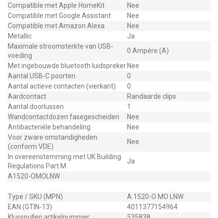
Compatible met Apple HomeKit
Nee
Compatible met Google Assistant
Nee
Compatible met Amazon Alexa
Nee
Metallic
Ja
Maximale stroomsterkte van USB-
0 Ampère (A)
voeding
Met ingebouwde bluetooth luidspreker
Nee
Aantal USB-C poorten
0
Aantal actieve contacten (vierkant)
0
Aardcontact
Randaarde clips
Aantal doorlussen
1
Wandcontactdozen fasegescheiden
Nee
Antibacteriële behandeling
Nee
Voor zware omstandigheden
Nee
(conform VDE)
In overeenstemming met UK Building
Ja
Regulations Part M
A1520-OMOLNW
Type / SKU (MPN)
A 1520-O MO LNW
EAN (GTIN-13)
4011377154964
Klusspullen artikelnummer
535838