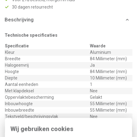
30 dagen retourrecht
Beschrijving
Technische specificaties
Specificatie
Waarde
Kleur
Aluminium
Breedte
84 Millimeter (mm)
Halogeenvrij
Ja
Hoogte
84 Millimeter (mm)
Diepte
10 Millimeter (mm)
Aantal eenheden
1
Met klapdeksel
Nee
Oppervlaktebescherming
Gelakt
Inbouwhoogte
55 Millimeter (mm)
Inbouwbreedte
55 Millimeter (mm)
Tekstveld/beschrijvingsvlak
Nee
Materiaalkwaliteit
Duroplast
Wij gebruiken cookies
Materiaal
Kunststof
Bevestigingswijze
Overig