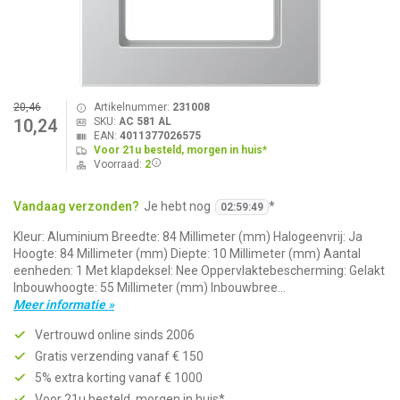
20,46
Artikelnummer:
231008
SKU:
AC 581 AL
10,24
EAN:
4011377026575
Voor 21u besteld, morgen in huis*
Voorraad:
2
Vandaag verzonden?
Je hebt nog
*
02
:
59
:
49
Kleur: Aluminium Breedte: 84 Millimeter (mm) Halogeenvrij: Ja
Hoogte: 84 Millimeter (mm) Diepte: 10 Millimeter (mm) Aantal
eenheden: 1 Met klapdeksel: Nee Oppervlaktebescherming: Gelakt
Inbouwhoogte: 55 Millimeter (mm) Inbouwbree...
Meer informatie »
Vertrouwd online sinds 2006
Gratis verzending vanaf € 150
5% extra korting vanaf € 1000
Voor 21u besteld, morgen in huis*