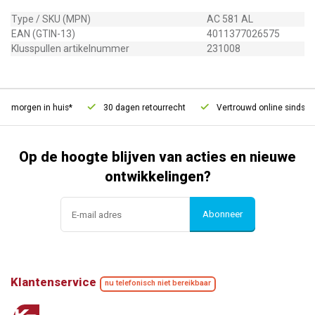
Type / SKU (MPN)
AC 581 AL
EAN (GTIN-13)
4011377026575
Klusspullen artikelnummer
231008
, morgen in huis*
30 dagen retourrecht
Vertrouwd online sinds 20
Op de hoogte blijven van acties en nieuwe
ontwikkelingen?
Abonneer
Klantenservice
nu telefonisch niet bereikbaar