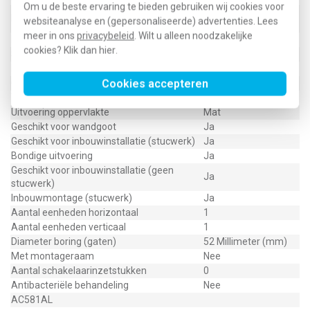
Om u de beste ervaring te bieden gebruiken wij cookies voor
Horizontaal en
Montagerichting
websiteanalyse en (gepersonaliseerde) advertenties. Lees
verticaal
meer in ons
privacybeleid
. Wilt u alleen noodzakelijke
RAL-nummer (vergelijkbaar)
9006
cookies? Klik dan
hier
.
Slagvastheid
IK00
Beschermingsgraad (IP)
IP2X
Cookies accepteren
Geschikt voor vloerpot
Nee
Transparant
Nee
Uitvoering oppervlakte
Mat
Geschikt voor wandgoot
Ja
Geschikt voor inbouwinstallatie (stucwerk)
Ja
Bondige uitvoering
Ja
Geschikt voor inbouwinstallatie (geen
Ja
stucwerk)
Inbouwmontage (stucwerk)
Ja
Aantal eenheden horizontaal
1
Aantal eenheden verticaal
1
Diameter boring (gaten)
52 Millimeter (mm)
Met montageraam
Nee
Aantal schakelaarinzetstukken
0
Antibacteriële behandeling
Nee
AC581AL