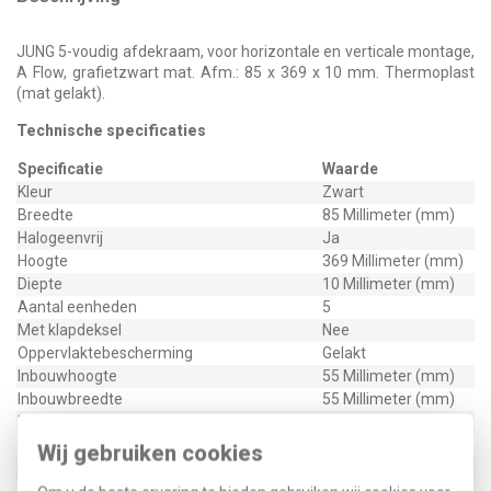
JUNG 5-voudig afdekraam, voor horizontale en verticale montage,
A Flow, grafietzwart mat. Afm.: 85 x 369 x 10 mm. Thermoplast
(mat gelakt).
Technische specificaties
Specificatie
Waarde
Kleur
Zwart
Breedte
85 Millimeter (mm)
Halogeenvrij
Ja
Hoogte
369 Millimeter (mm)
Diepte
10 Millimeter (mm)
Aantal eenheden
5
Met klapdeksel
Nee
Oppervlaktebescherming
Gelakt
Inbouwhoogte
55 Millimeter (mm)
Inbouwbreedte
55 Millimeter (mm)
Tekstveld/beschrijvingsvlak
Nee
Materiaalkwaliteit
Thermoplast
Wij gebruiken cookies
Materiaal
Kunststof