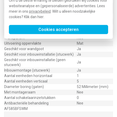
Bevestigingswijze
Overig
Om u de beste ervaring te bieden gebruiken wij cookies voor
Horizontaal en
websiteanalyse en (gepersonaliseerde) advertenties. Lees
Montagerichting
verticaal
meer in ons
privacybeleid
. Wilt u alleen noodzakelijke
RAL-nummer (vergelijkbaar)
9005
cookies? Klik dan
hier
.
Slagvastheid
IK00
Beschermingsgraad (IP)
IP2X
Cookies accepteren
Geschikt voor vloerpot
Nee
Transparant
Nee
Uitvoering oppervlakte
Mat
Geschikt voor wandgoot
Ja
Geschikt voor inbouwinstallatie (stucwerk)
Ja
Geschikt voor inbouwinstallatie (geen
Ja
stucwerk)
Inbouwmontage (stucwerk)
Ja
Aantal eenheden horizontaal
1
Aantal eenheden verticaal
5
Diameter boring (gaten)
52 Millimeter (mm)
Met montageraam
Nee
Aantal schakelaarinzetstukken
0
Antibacteriële behandeling
Nee
AF585BFSWM