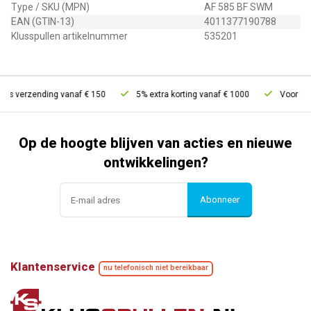
Type / SKU (MPN)
AF 585 BF SWM
EAN (GTIN-13)
4011377190788
Klusspullen artikelnummer
535201
tis verzending vanaf € 150
5% extra korting vanaf € 1000
Voor 21u 
Op de hoogte blijven van acties en nieuwe
ontwikkelingen?
Abonneer
Klantenservice
nu telefonisch niet bereikbaar