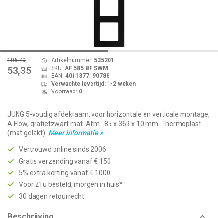
106,70
Artikelnummer:
535201
SKU:
AF 585 BF SWM
53,35
EAN:
4011377190788
Verwachte levertijd: 1-2 weken
Voorraad:
0
JUNG 5-voudig afdekraam, voor horizontale en verticale montage,
A Flow, grafietzwart mat. Afm.: 85 x 369 x 10 mm. Thermoplast
(mat gelakt).
Meer informatie »
Vertrouwd online sinds 2006
Gratis verzending vanaf € 150
5% extra korting vanaf € 1000
Voor 21u besteld, morgen in huis*
30 dagen retourrecht
Beschrijving