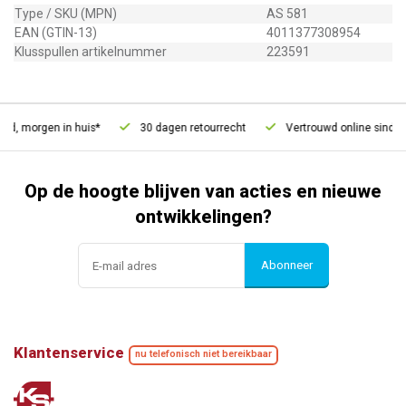
Type / SKU (MPN)
AS 581
EAN (GTIN-13)
4011377308954
Klusspullen artikelnummer
223591
d, morgen in huis*
30 dagen retourrecht
Vertrouwd online sinds 2
Op de hoogte blijven van acties en nieuwe
ontwikkelingen?
Abonneer
Klantenservice
nu telefonisch niet bereikbaar