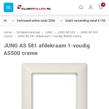
0
cht
Vertrouwd online sinds 2006
Gratis verzending vanaf € 150
Home
Schakelmateriaal
JUNG
JUNG AS 500
JUNG AS 500
creme
JUNG AS 581 afdekraam 1-voudig AS500 creme
JUNG AS 581 afdekraam 1-voudig
AS500 creme