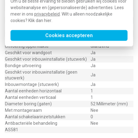
Om u de beste ervaring te bieden gebruiken wij cookies voor
Horizontaal en
Montagerichting
verticaal
websiteanalyse en (gepersonaliseerde) advertenties. Lees
RAL-nummer (vergelijkbaar)
1013
meer in ons
privacybeleid
. Wilt u alleen noodzakelijke
Slagvastheid
IK00
cookies? Klik dan
hier
.
Beschermingsgraad (IP)
IP21
Geschikt voor vloerpot
Nee
Cookies accepteren
Transparant
Nee
Uitvoering oppervlakte
Glanzend
Geschikt voor wandgoot
Ja
Geschikt voor inbouwinstallatie (stucwerk)
Ja
Bondige uitvoering
Ja
Geschikt voor inbouwinstallatie (geen
Ja
stucwerk)
Inbouwmontage (stucwerk)
Ja
Aantal eenheden horizontaal
1
Aantal eenheden verticaal
1
Diameter boring (gaten)
52 Millimeter (mm)
Met montageraam
Nee
Aantal schakelaarinzetstukken
0
Antibacteriële behandeling
Nee
AS581