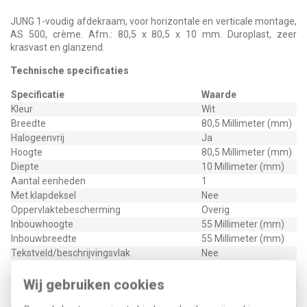
JUNG 1-voudig afdekraam, voor horizontale en verticale montage,
AS 500, crème. Afm.: 80,5 x 80,5 x 10 mm. Duroplast, zeer
krasvast en glanzend.
Technische specificaties
Specificatie
Waarde
Kleur
Wit
Breedte
80,5 Millimeter (mm)
Halogeenvrij
Ja
Hoogte
80,5 Millimeter (mm)
Diepte
10 Millimeter (mm)
Aantal eenheden
1
Met klapdeksel
Nee
Oppervlaktebescherming
Overig
Inbouwhoogte
55 Millimeter (mm)
Inbouwbreedte
55 Millimeter (mm)
Tekstveld/beschrijvingsvlak
Nee
Materiaalkwaliteit
Duroplast
Materiaal
Kunststof
Wij gebruiken cookies
Bevestigingswijze
Overig