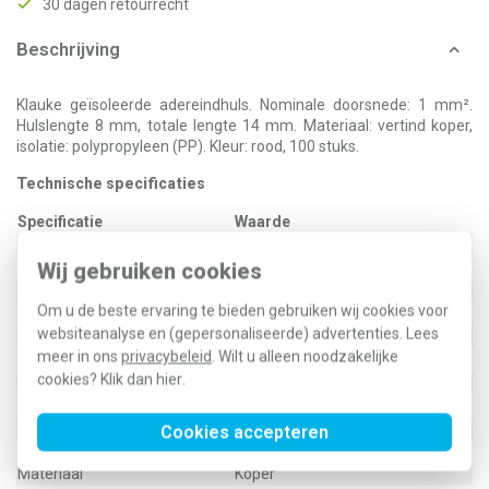
30 dagen retourrecht
Beschrijving
Klauke geïsoleerde adereindhuls. Nominale doorsnede: 1 mm².
Hulslengte 8 mm, totale lengte 14 mm. Materiaal: vertind koper,
isolatie: polypropyleen (PP). Kleur: rood, 100 stuks.
Technische specificaties
Specificatie
Waarde
Kleur
Rood
Wij gebruiken cookies
Hulslengte
8 Millimeter (mm)
Geïsoleerd
Ja
Om u de beste ervaring te bieden gebruiken wij cookies voor
Halogeenvrij
Ja
websiteanalyse en (gepersonaliseerde) advertenties. Lees
Oppervlaktebescherming
Vertind
meer in ons
privacybeleid
. Wilt u alleen noodzakelijke
Totale lengte
14 Millimeter (mm)
cookies? Klik dan
hier
.
Bouwvorm
Standaard
Nom. doorsnede
1 Vierkante millimeter (mm²)
Voor kortsluitvaste lijnen
Nee
Cookies accepteren
Levering op band
Nee
Materiaal
Koper