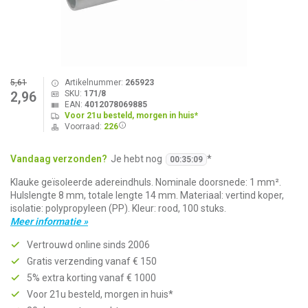
5,61
Artikelnummer:
265923
SKU:
171/8
2,96
EAN:
4012078069885
Voor 21u besteld, morgen in huis*
Voorraad:
226
Vandaag verzonden?
Je hebt nog
*
00
:
35
:
09
Klauke geïsoleerde adereindhuls. Nominale doorsnede: 1 mm².
Hulslengte 8 mm, totale lengte 14 mm. Materiaal: vertind koper,
isolatie: polypropyleen (PP). Kleur: rood, 100 stuks.
Meer informatie »
Vertrouwd online sinds 2006
Gratis verzending vanaf € 150
5% extra korting vanaf € 1000
Voor 21u besteld, morgen in huis*