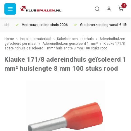
0
echt
Vertrouwd online sinds 2006
Gratis verzending vanaf € 150
Home
Installatiemateriaal
Kabelschoen, aderhuls
Adereindhulzen
geïsoleerd per maat
Adereindhulzen geïsoleerd 1 mm²
Klauke 171/8
adereindhuls geïsoleerd 1 mm² hulslengte 8 mm 100 stuks rood
Klauke 171/8 adereindhuls geïsoleerd 1
mm² hulslengte 8 mm 100 stuks rood