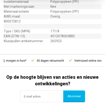
Isolatiemateriaal
Polypropyleen (PP)
Met markeringsvaan
Nee
Materiaal isolatie
Polypropyleen (PP)
AWG-maat
Overig
800072812
Type / SKU (MPN)
171/8
EAN (GTIN-13)
4012078069885
Klusspullen artikelnummer
265923
ld, morgen in huis*
30 dagen retourrecht
Vertrouwd online sinds 
Op de hoogte blijven van acties en nieuwe
ontwikkelingen?
Abonneer