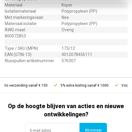
Materiaal
Koper
Isolatiemateriaal
Polypropyleen (PP)
Met markeringsvaan
Nee
Materiaal isolatie
Polypropyleen (PP)
AWG-maat
Overig
800072853
Type / SKU (MPN)
173/12
EAN (GTIN-13)
4012078456111
Klusspullen artikelnummer
576307
atis verzending vanaf € 150
5% extra korting vanaf € 1000
Voor 21
Op de hoogte blijven van acties en nieuwe
ontwikkelingen?
Abonneer