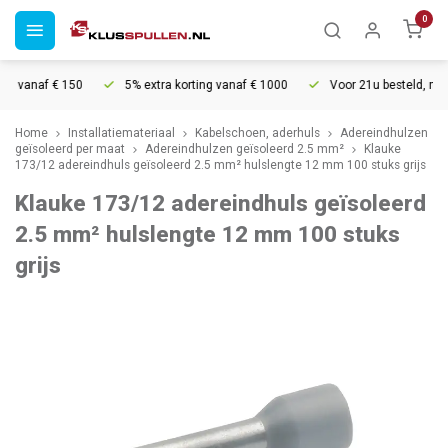
0
g vanaf € 150
5% extra korting vanaf € 1000
Voor 21u besteld, morge
Home
Installatiemateriaal
Kabelschoen, aderhuls
Adereindhulzen
geïsoleerd per maat
Adereindhulzen geïsoleerd 2.5 mm²
Klauke
173/12 adereindhuls geïsoleerd 2.5 mm² hulslengte 12 mm 100 stuks grijs
Klauke 173/12 adereindhuls geïsoleerd
2.5 mm² hulslengte 12 mm 100 stuks
grijs