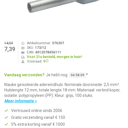
14,50
Artikelnummer:
576307
SKU:
173/12
7,39
EAN:
4012078456111
Voor 21u besteld, morgen in huis*
Voorraad:
9
Vandaag verzonden?
Je hebt nog
*
04
:
58
:
09
Klauke geïsoleerde adereindhuls. Nominale doorsnede: 2,5 mm².
Hulslengte 12 mm, totale lengte 18 mm. Materiaal: vertind koper,
isolatie: polypropyleen (PP). Kleur: grijs, 100 stuks.
Meer informatie »
Vertrouwd online sinds 2006
Gratis verzending vanaf € 150
5% extra korting vanaf € 1000