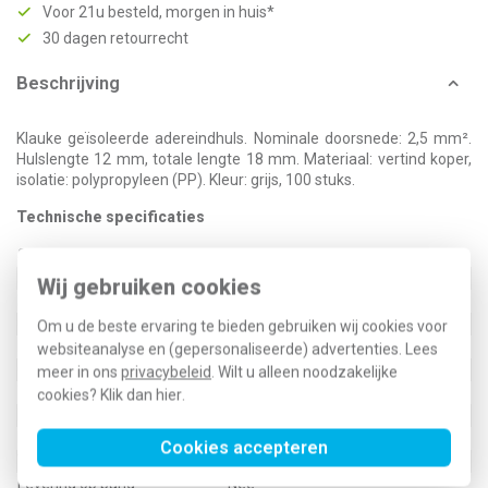
Voor 21u besteld, morgen in huis*
30 dagen retourrecht
Beschrijving
Klauke geïsoleerde adereindhuls. Nominale doorsnede: 2,5 mm².
Hulslengte 12 mm, totale lengte 18 mm. Materiaal: vertind koper,
isolatie: polypropyleen (PP). Kleur: grijs, 100 stuks.
Technische specificaties
Specificatie
Waarde
Kleur
Grijs
Wij gebruiken cookies
Hulslengte
12 Millimeter (mm)
Geïsoleerd
Ja
Om u de beste ervaring te bieden gebruiken wij cookies voor
Halogeenvrij
Ja
websiteanalyse en (gepersonaliseerde) advertenties. Lees
Oppervlaktebescherming
Vertind
meer in ons
privacybeleid
. Wilt u alleen noodzakelijke
Totale lengte
18 Millimeter (mm)
cookies? Klik dan
hier
.
Bouwvorm
Standaard
Nom. doorsnede
2,5 Vierkante millimeter (mm²)
Cookies accepteren
Voor kortsluitvaste lijnen
Nee
Levering op band
Nee