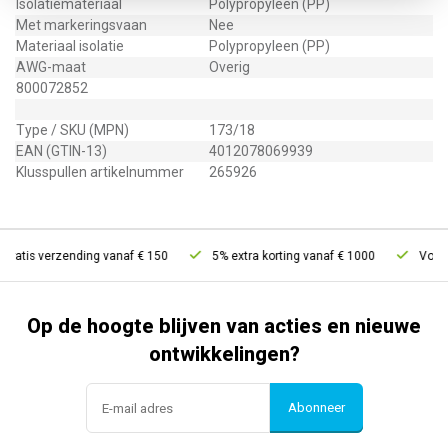
Isolatiemateriaal
Polypropyleen (PP)
Met markeringsvaan
Nee
Materiaal isolatie
Polypropyleen (PP)
AWG-maat
Overig
800072852
Type / SKU (MPN)
173/18
EAN (GTIN-13)
4012078069939
Klusspullen artikelnummer
265926
Gratis verzending vanaf € 150
5% extra korting vanaf € 1000
Voor 2
Op de hoogte blijven van acties en nieuwe
ontwikkelingen?
Abonneer