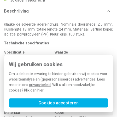
30 dagen retourrecht
Beschrijving
Klauke geïsoleerde adereindhuls. Nominale doorsnede: 2,5 mm².
Hulslengte 18 mm, totale lengte 24 mm. Materiaal: vertind koper,
isolatie: polypropyleen (PP). Kleur: grijs, 100 stuks.
Technische specificaties
Specificatie
Waarde
Kleur
Grijs
Hulslengte
18 Millimeter (mm)
Wij gebruiken cookies
Geïsoleerd
Ja
Om u de beste ervaring te bieden gebruiken wij cookies voor
Halogeenvrij
Ja
websiteanalyse en (gepersonaliseerde) advertenties. Lees
Oppervlaktebescherming
Vertind
meer in ons
privacybeleid
. Wilt u alleen noodzakelijke
Totale lengte
24 Millimeter (mm)
cookies? Klik dan
hier
.
Bouwvorm
Standaard
Nom. doorsnede
2,5 Vierkante millimeter (mm²)
Voor kortsluitvaste lijnen
Nee
Cookies accepteren
Levering op band
Nee
Materiaal
Koper