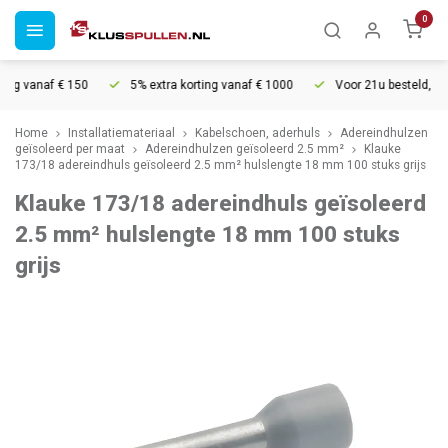
0
ng vanaf € 150
5% extra korting vanaf € 1000
Voor 21u besteld, mor
Home
Installatiemateriaal
Kabelschoen, aderhuls
Adereindhulzen
geïsoleerd per maat
Adereindhulzen geïsoleerd 2.5 mm²
Klauke
173/18 adereindhuls geïsoleerd 2.5 mm² hulslengte 18 mm 100 stuks grijs
Klauke 173/18 adereindhuls geïsoleerd
2.5 mm² hulslengte 18 mm 100 stuks
grijs