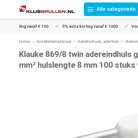
Alle categorieën
verzending vanaf € 150
5% extra korting vanaf € 1000
Voor 21
Home
Installatiemateriaal
Kabelschoen, aderhuls
Aderei
Klauke 869/8 twin adereindhuls g
mm² hulslengte 8 mm 100 stuks 