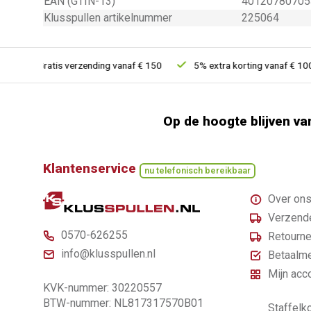
EAN (GTIN-13)
40120780705
Klusspullen artikelnummer
225064
Gratis verzending vanaf € 150
5% extra korting vanaf € 1000
Op de hoogte blijven va
Klantenservice
nu telefonisch bereikbaar
Over on
Verzende
0570-626255
Retourne
info@klusspullen.nl
Betaalm
Mijn acc
KVK-nummer: 30220557
BTW-nummer: NL817317570B01
Staffelko