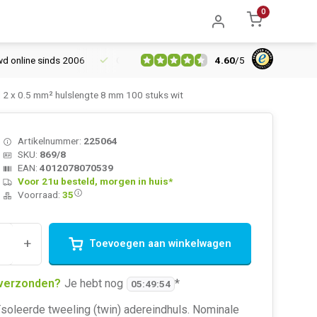
0
4.60
/
5
line sinds 2006
Gratis verzending vanaf € 150
5% extra korti
d 2 x 0.5 mm² hulslengte 8 mm 100 stuks wit
Artikelnummer:
225064
SKU:
869/8
EAN:
4012078070539
Voor 21u besteld, morgen in huis*
Voorraad:
35
+
Toevoegen aan winkelwagen
verzonden?
Je hebt nog
*
05
:
49
:
54
soleerde tweeling (twin) adereindhuls. Nominale