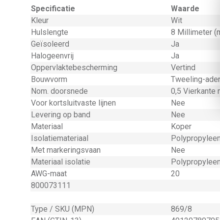
Specificatie
Waarde
Kleur
Wit
Hulslengte
8 Millimeter 
Geïsoleerd
Ja
Halogeenvrij
Ja
Oppervlaktebescherming
Vertind
Bouwvorm
Tweeling-ader
Nom. doorsnede
0,5 Vierkante 
Voor kortsluitvaste lijnen
Nee
Levering op band
Nee
Materiaal
Koper
Isolatiemateriaal
Polypropyleen
Met markeringsvaan
Nee
Materiaal isolatie
Polypropyleen
AWG-maat
20
800073111
Type / SKU (MPN)
869/8