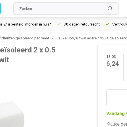
u besteld, morgen in huis*
30 dagen retourrecht
Vertrouwd on
ndhulzen geïsoleerd per maat
Klauke 869/8 twin adereindhuls geïsoleer
eïsoleerd 2 x 0.5
13,03
wit
6,24
-
Vandaag 
Klauke geï