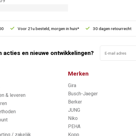
39
Voor 21u besteld, morgen in huis*
30 dagen retourrecht
n acties en nieuwe ontwikkelingen?
Merken
Gira
s
Busch-Jaeger
n & leveren
Berker
ren
JUNG
ethoden
Niko
ount
PEHA
rting / zakelijk
Kopp