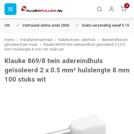
0
echt
Vertrouwd online sinds 2006
Gratis verzending vanaf € 150
Home
Installatiemateriaal
Kabelschoen, aderhuls
Adereindhulzen
geïsoleerd per maat
Klauke 869/8 twin adereindhuls geïsoleerd 2 x 0.5
mm² hulslengte 8 mm 100 stuks wit
Klauke 869/8 twin adereindhuls
geïsoleerd 2 x 0.5 mm² hulslengte 8 mm
100 stuks wit