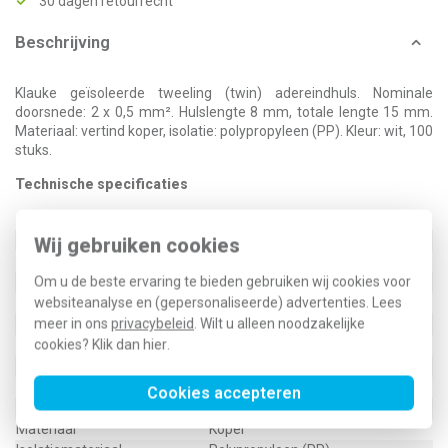
30 dagen retourrecht
Beschrijving
Klauke geïsoleerde tweeling (twin) adereindhuls. Nominale
doorsnede: 2 x 0,5 mm². Hulslengte 8 mm, totale lengte 15 mm.
Materiaal: vertind koper, isolatie: polypropyleen (PP). Kleur: wit, 100
stuks.
Technische specificaties
Specificatie
Waarde
Kleur
Wit
Wij gebruiken cookies
Hulslengte
8 Millimeter (mm)
Om u de beste ervaring te bieden gebruiken wij cookies voor
Geïsoleerd
Ja
websiteanalyse en (gepersonaliseerde) advertenties. Lees
Halogeenvrij
Ja
meer in ons
privacybeleid
. Wilt u alleen noodzakelijke
Oppervlaktebescherming
Vertind
cookies? Klik dan
hier
.
Bouwvorm
Tweeling-adereindhuls
Nom. doorsnede
0,5 Vierkante millimeter (mm²)
Voor kortsluitvaste lijnen
Nee
Cookies accepteren
Levering op band
Nee
Materiaal
Koper