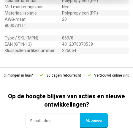
Isolatiemateriaal
Polypropyleen (PP)
Met markeringsvaan
Nee
Materiaal isolatie
Polypropyleen (PP)
AWG-maat
20
800073111
Type / SKU (MPN)
869/8
EAN (GTIN-13)
4012078070539
Klusspullen artikelnummer
225064
ld, morgen in huis*
30 dagen retourrecht
Vertrouwd online sinds 
Op de hoogte blijven van acties en nieuwe
ontwikkelingen?
Abonneer