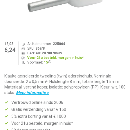
13,03
Artikelnummer:
225064
SKU:
869/8
6,24
EAN:
4012078070539
Voor 21u besteld, morgen in huis*
Voorraad:
15
Klauke geïsoleerde tweeling (twin) adereindhuls. Nominale
doorsnede: 2 x 0,5 mm². Hulslengte 8 mm, totale lengte 15 mm.
Materiaal: vertind koper, isolatie: polypropyleen (PP). Kleur: wit, 100
stuks.
Meer informatie »
Vertrouwd online sinds 2006
Gratis verzending vanaf € 150
5% extra korting vanaf € 1000
Voor 21u besteld, morgen in huis*